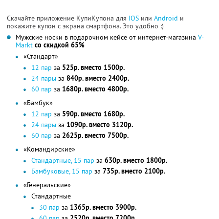
Скачайте приложение КупиКупона для
IOS
или
Android
и
покажите купон с экрана смартфона. Это удобно :)
Мужские носки в подарочном кейсе от интернет-магазина
V-
Markt
со скидкой 65%
«Стандарт»
12 пар
за
525р. вместо 1500р.
24 пары
за
840р. вместо 2400р.
60 пар
за
1680р. вместо 4800р.
«Бамбук»
12 пар
за
590р. вместо 1680р.
24 пары
за
1090р. вместо 3120р.
60 пар
за
2625р. вместо 7500р.
«Командирские»
Стандартные, 15 пар
за
630р. вместо 1800р.
Бамбуковые, 15 пар
за
735р. вместо 2100р.
«Генеральские»
Стандартные
30 пар
за
1365р. вместо 3900р.
60 пар
за
2520р. вместо 7200р.