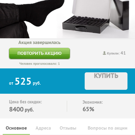
Акция завершилась
41
ПОВТОРИТЬ АКЦИЮ
Купили:
Человек проголосовало: 1
КУПИТЬ
525
от
руб.
Цена без скидки:
Экономия:
8400
65%
руб.
Основное
Адреса
Отзывы
Вопросы по акции