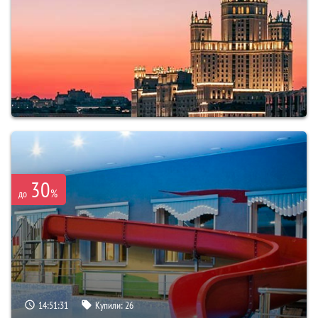
30
%
до
14:51:30
Купили:
26