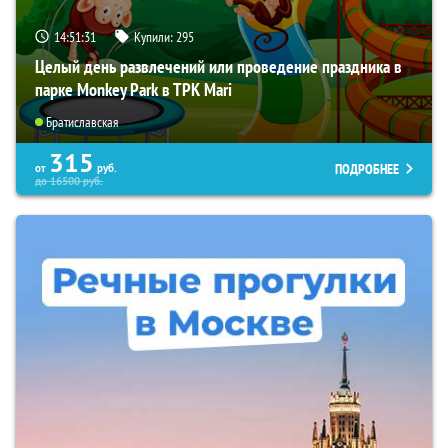
14:51:30
Купили:
295
Целый день развлечений или проведение праздника в
парке Monkey Park в ТРК Mari
Братиславская
315
ПОДРОБНЕЕ
от
руб.
до
16500
руб.