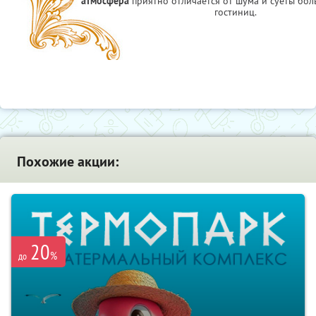
атмосфера
приятно отличается от шума и суеты бо
гостиниц.
Похожие акции:
20
%
до