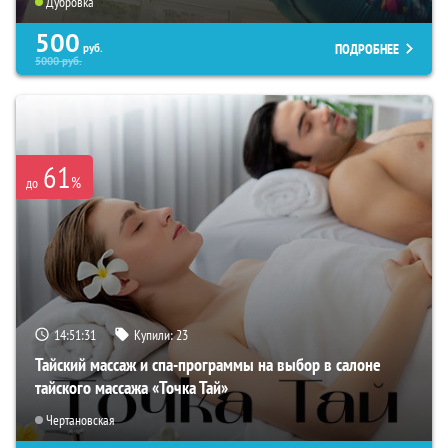
Дубровка
500
ПОДРОБНЕЕ
руб.
5000
руб.
61
%
до
14:51:30
Купили:
23
Тайский массаж и спа-программы на выбор в салоне
тайского массажа «Точка Тай»
Чертановская