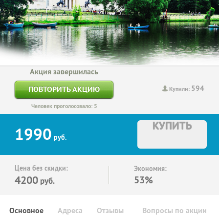
Акция завершилась
594
ПОВТОРИТЬ АКЦИЮ
Купили:
Человек проголосовало: 5
КУПИТЬ
1990
руб.
Цена без скидки:
Экономия:
4200
53%
руб.
Основное
Адреса
Отзывы
Вопросы по акции