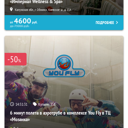
«Империал Wellness & Spa»
Калужская обл., г. Обнинск, Киевское ш., д. 11А
4600
ПОДРОБНЕЕ
от
руб.
до
79000
руб.
-50
%
14:51:30
Купили:
358
6 минут полета в аэротрубе в комплексе You Fly в ТЦ
«Мозаика»