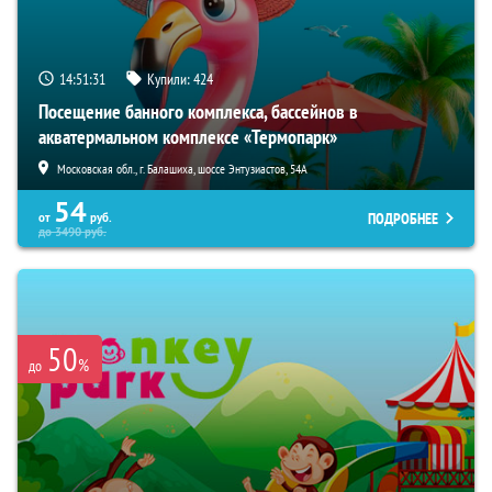
14:51:30
Купили:
424
Посещение банного комплекса, бассейнов в
акватермальном комплексе «Термопарк»
Московская обл., г. Балашиха, шоссе Энтузиастов, 54А
54
ПОДРОБНЕЕ
от
руб.
до
3490
руб.
50
%
до