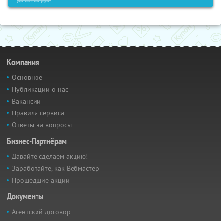
до
65700
руб.
Компания
Основное
Публикации о нас
Вакансии
Правила сервиса
Ответы на вопросы
Бизнес-Партнёрам
Давайте сделаем акцию!
Заработайте, как Вебмастер
Прошедшие акции
Документы
Агентский договор