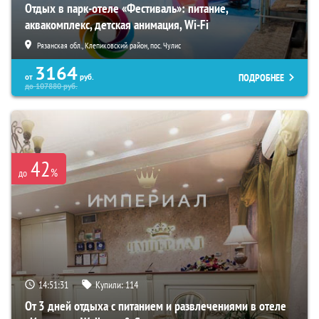
Отдых в парк-отеле «Фестиваль»: питание,
аквакомплекс, детская анимация, Wi-Fi
Рязанская обл., Клепиковский район, пос. Чулис
3164
ПОДРОБНЕЕ
от
руб.
до
107880
руб.
42
%
до
14:51:30
Купили:
114
От 3 дней отдыха с питанием и развлечениями в отеле