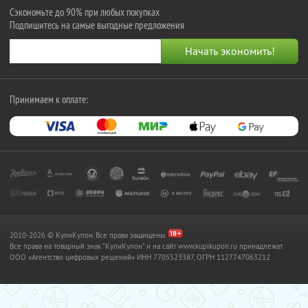
Сэкономьте до 90% при любых покупках
Подпишитесь на самые выгодные предложения
Принимаем к оплате:
2010-2026 © КупиКупон. Все права защищены.
Все права на товарный знак "КупиКупон" и на сайт www.kupikupon.ru принадлежат
OOO «Агентство цифровых решений» ИНН 7705523387, ОГРН 1127747063212