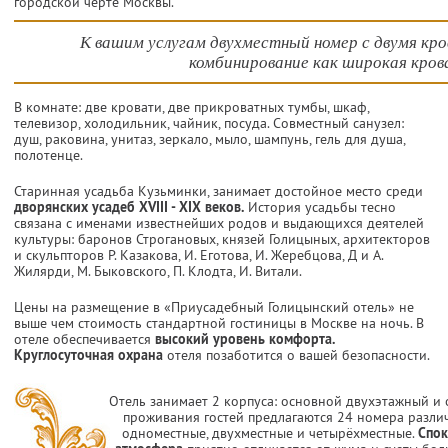
городской черте Москвы.
К вашим услугам двухместный номер с двумя кр
комбинирование как широкая кров
В комнате: две кровати, две прикроватных тумбы, шкаф,
телевизор, холодильник, чайник, посуда. Совместный санузел:
душ, раковина, унитаз, зеркало, мыло, шампунь, гель для душа,
полотенце.
Старинная усадьба Кузьминки, занимает достойное место среди
дворянских усадеб XVIII - XIX веков.
История усадьбы тесно
связана с именами известнейших родов и выдающихся деятелей
культуры: баронов Строгановых, князей Голицыных, архитекторов
и скульпторов Р. Казакова, И. Еготова, И. Жеребцова, Д и А.
Жилярди, М. Быковского, П. Клодта, И. Витали.
Цены на размещение в «Приусадебный Голицынский отель» не
выше чем стоимость стандартной гостиницы в Москве на ночь. В
отеле обеспечивается
высокий уровень комфорта.
Круглосуточная охрана
отеля позаботится о вашей безопасности.
Отель занимает 2 корпуса: основной двухэтажный и
проживания гостей предлагаются 24 номера разли
одноместные, двухместные и четырёхместные.
Спок