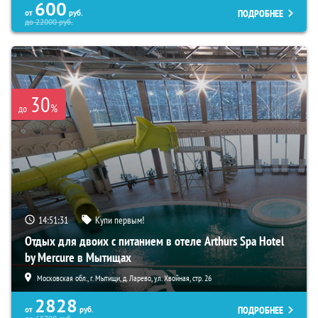
600
ПОДРОБНЕЕ
от
руб.
до
22000
руб.
30
%
до
14:51:30
Купи первым!
Отдых для двоих с питанием в отеле Arthurs Spa Hotel
by Mercure в Мытищах
Московская обл., г. Мытищи, д. Ларево, ул. Хвойная, стр. 26
2828
ПОДРОБНЕЕ
от
руб.