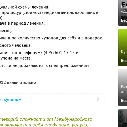
Ра
дуальной схемы лечения;
«Э
 процедур (стоимость медикаментов. входящих в
);
Бе
ча в период лечения.
месяц.
ченное количество купонов для себя и в подарок.
дного человека.
Кур
пись по телефону +7 (495) 601 15 15 и
упона на месте.
Бе
ются и не добавляются к спецпредложениям
2012 включительно
Ра
дне
ся купоном
Бе
категорий сложности от Международного
» включает в себя следующие услуги:
Люб