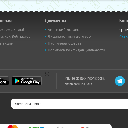
тнёрам
Документы
Кон
елаем акцию!
Агентский договор
spro
е, как Вебмастер
Лицензионный договор
Связ
е акции
Публичная оферта
Политика конфиденциальности
Ищите скидки поблизости,
не выходя из чата: