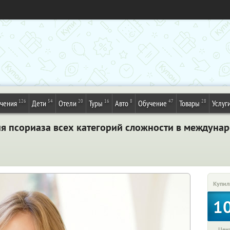
126
54
20
16
8
47
28
ечения
Дети
Отели
Туры
Авто
Обучение
Товары
Услуг
ия псориаза всех категорий сложности в междун
Купил
1
Цена