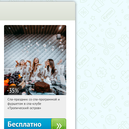
-35
%
Спа-праздник со спа-программой и
01:41:24
Получили:
4
фуршетом в спа-клубе
Улица 1905 года
«Тропический остров»
Бесплатно