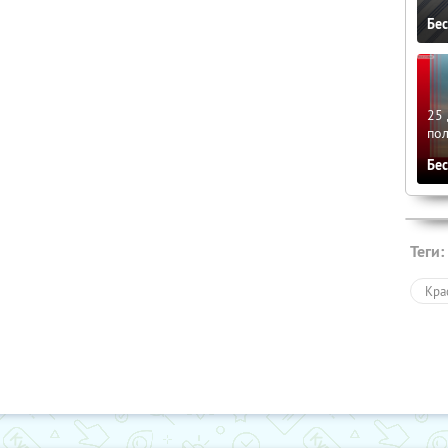
Бе
25 
по
Бе
Теги:
Кра