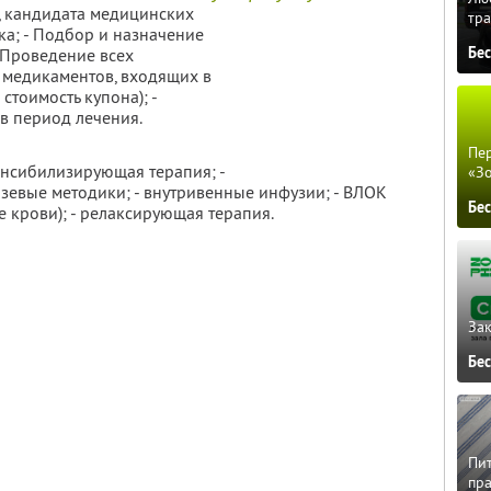
а, кандидата медицинских
тра
ка; - Подбор и назначение
Бе
 Проведение всех
 медикаментов, входящих в
стоимость купона); -
в период лечения.
Пер
енсибилизирующая терапия; -
«З
зевые методики; - внутривенные инфузии; - ВЛОК
Бе
 крови); - релаксирующая терапия.
Зак
Бе
Пит
пра