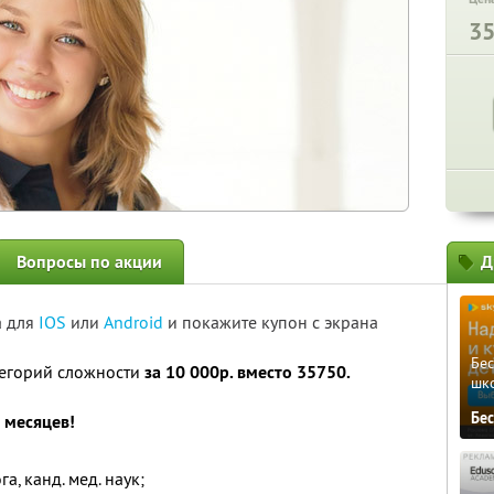
3
Вопросы по акции
Д
а для
IOS
или
Android
и покажите купон с экрана
Бе
тегорий сложности
за 10 000р. вместо 35750.
шк
Бе
 месяцев!
а, канд. мед. наук;