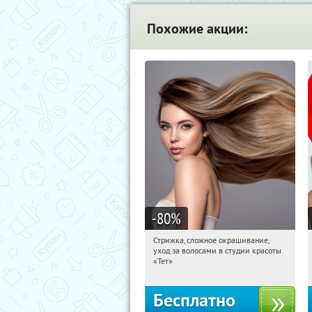
Похожие акции:
-80
%
Стрижка, сложное окрашивание,
01:41:24
Получили:
1
уход за волосами в студии красоты
Чистые пруды
«Тет»
Бесплатно