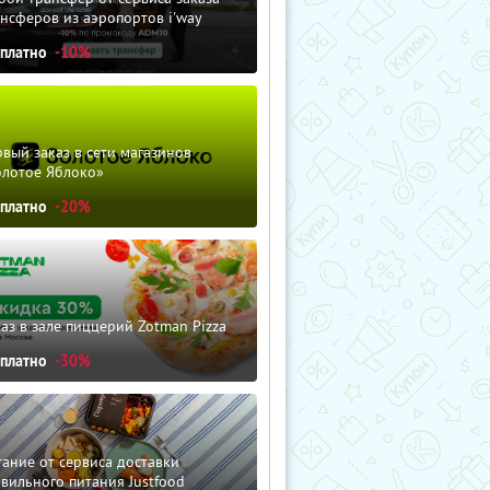
нсферов из аэропортов i'way
сплатно
-10%
вый заказ в сети магазинов
олотое Яблоко»
сплатно
-20%
аз в зале пиццерий Zotman Pizza
сплатно
-30%
ание от сервиса доставки
вильного питания Justfood