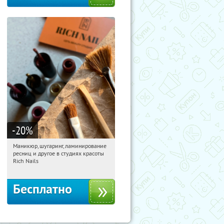
-20
%
Маникюр, шугаринг, ламинирование
01:41:24
Получили:
190
ресниц и другое в студиях красоты
Юго-Западная
Пражская
Rich Nails
Кузьминки
Митино
Домодедовская
Бесплатно