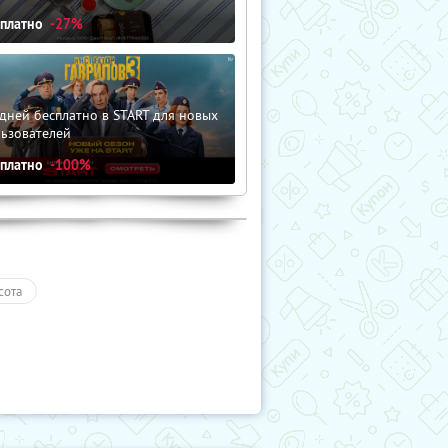
сплатно
-27%
дней бесплатно в START для новых
льзователей
сплатно
-100%
сота