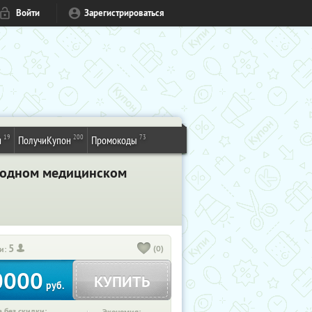
Войти
Зарегистрироваться
19
200
73
и
ПолучиКупон
Промокоды
ародном медицинском
5
(0)
и:
0000
КУПИТЬ
руб.
 без скидки: