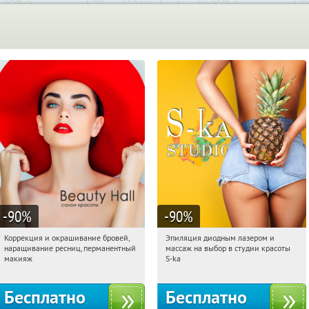
-90
%
-90
%
Коррекция и окрашивание бровей,
Эпиляция диодным лазером и
01:41:24
Получили:
4
01:41:24
Получили:
22
наращивание ресниц, перманентный
массаж на выбор в студии красоты
Нахимовский проспект
Таганская
макияж
S-ka
Бесплатно
Бесплатно