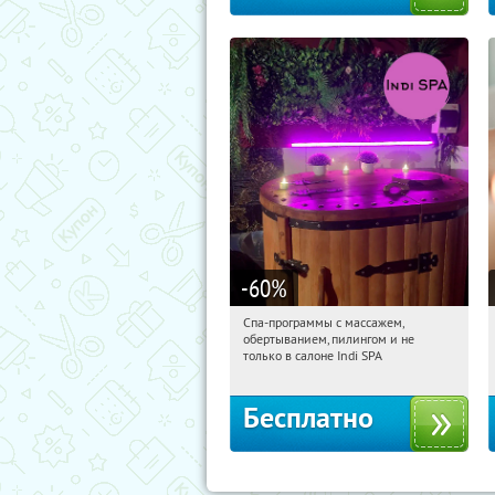
-60
%
Спа-программы с массажем,
01:41:24
Получили:
22
обертыванием, пилингом и не
Потапово
только в салоне Indi SPA
Бесплатно