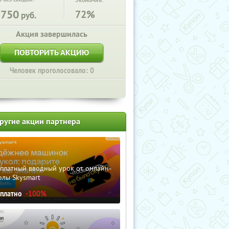
Экономия:
5750
72%
руб.
Акция завершилась
ПОВТОРИТЬ АКЦИЮ
Человек проголосовало: 0
ругие акции партнера
сплатный вводный урок от онлайн-
олы Skysmart
сплатно
-100%