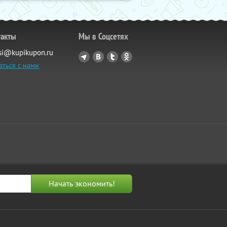
такты
Мы в Соцсетях
si@kupikupon.ru
аться с нами