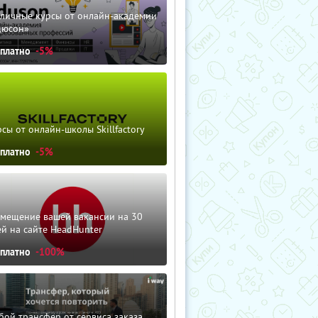
зличные курсы от онлайн-академии
дюсон»
сплатно
-5%
сы от онлайн-школы Skillfactory
сплатно
-5%
змещение вашей вакансии на 30
й на сайте HeadHunter
сплатно
-100%
ой трансфер от сервиса заказа