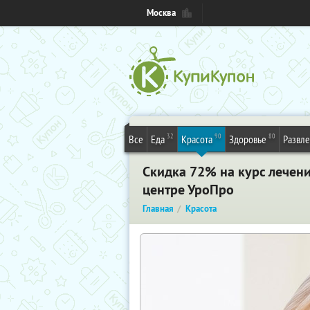
Москва
32
90
80
Все
Еда
Красота
Здоровье
Развл
Скидка 72% на курс лечен
центре УроПро
Главная
Красота