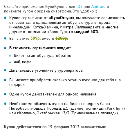
Скачайте приложение КупиКупона для
IOS
или
Android
и
покажите купон с экрана смартфона. Это удобно :)
Купив сертификат от
«КупиОтпуск»
, вы получаете возможность
отправиться в однодневные автобусные туры в города
Финляндии: Котка-Хамина, Иматра, Лаппеенранта и многие
другие от компании «Вояж-Тур» со
скидкой 50%
Вы платите
599р.
вместо
1200р.
В стоимость сертификата входит:
билет на автобус туда-обратно
чай, кофе
Даты заездов уточняйте у туроператора
Вы можете приобрести сколько угодно купонов для себя и в
подарок
Один купон действителен для одного человека
Необходимо обменять купон на билет по адресу Санкт-
Петербург, площадь Победы, д.1 (здание гостиницы «Park Inn»)
или г.Колпино, Октябрьская 17/3 (Привокзальная площадь)
Купон действителен по 19 февраля 2012 включительно