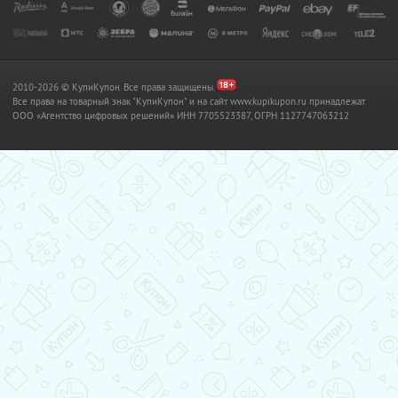
2010-2026 © КупиКупон. Все права защищены.
Все права на товарный знак "КупиКупон" и на сайт www.kupikupon.ru принадлежат
OOO «Агентство цифровых решений» ИНН 7705523387, ОГРН 1127747063212