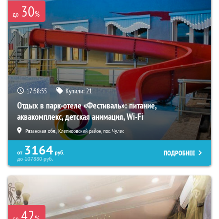
30
%
до
17:58:54
Купили:
21
Отдых в парк-отеле «Фестиваль»: питание,
аквакомплекс, детская анимация, Wi-Fi
Рязанская обл., Клепиковский район, пос. Чулис
3164
ПОДРОБНЕЕ
от
руб.
до
107880
руб.
42
%
до