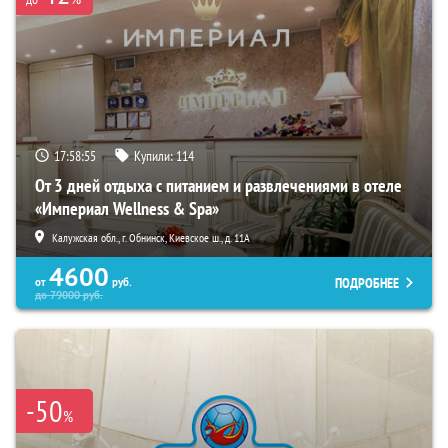
17:58:54
Купили:
114
От 3 дней отдыха с питанием и развлечениями в отеле
«Империал Wellness & Spa»
Калужская обл., г. Обнинск, Киевское ш., д. 11А
4600
ПОДРОБНЕЕ
от
руб.
до
79000
руб.
-50
%