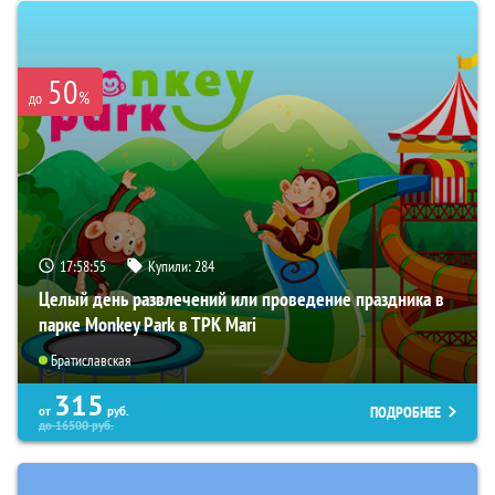
50
%
до
17:58:54
Купили:
284
Целый день развлечений или проведение праздника в
парке Monkey Park в ТРК Mari
Братиславская
315
ПОДРОБНЕЕ
от
руб.
до
16500
руб.