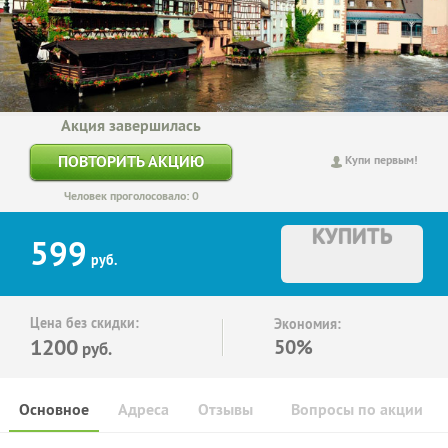
Акция завершилась
ПОВТОРИТЬ АКЦИЮ
Купи первым!
Человек проголосовало: 0
КУПИТЬ
599
руб.
Цена без скидки:
Экономия:
1200
50%
руб.
Основное
Адреса
Отзывы
Вопросы по акции