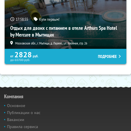
17:58:54
Купи первым!
Отдых для двоих с питанием в отеле Arthurs Spa Hotel
by Mercure в Мытищах
Московская обл., г. Мытищи, д. Ларево, ул. Хвойная, стр. 26
2828
ПОДРОБНЕЕ
от
руб.
до
65700
руб.
Компания
Основное
Публикации о нас
Вакансии
Правила сервиса