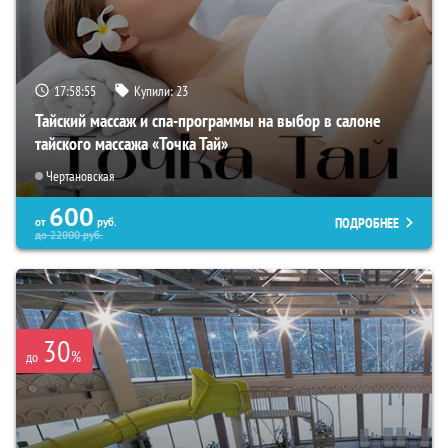
17:58:54
Купили:
23
Тайский массаж и спа-программы на выбор в салоне
тайского массажа «Точка Тай»
Чертановская
600
ПОДРОБНЕЕ
от
руб.
до
22000
руб.
30
%
до