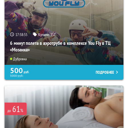
17:58:54
Купили:
357
6 минут полета в аэротрубе в комплексе You Fly в ТЦ
«Мозаика»
Дубровка
500
ПОДРОБНЕЕ
руб.
5000
руб.
61
%
до