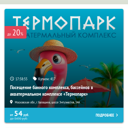
20
%
до
17:58:54
Купили:
417
Посещение банного комплекса, бассейнов в
акватермальном комплексе «Термопарк»
Московская обл., г. Балашиха, шоссе Энтузиастов, 54А
54
ПОДРОБНЕЕ
от
руб.
до
3490
руб.