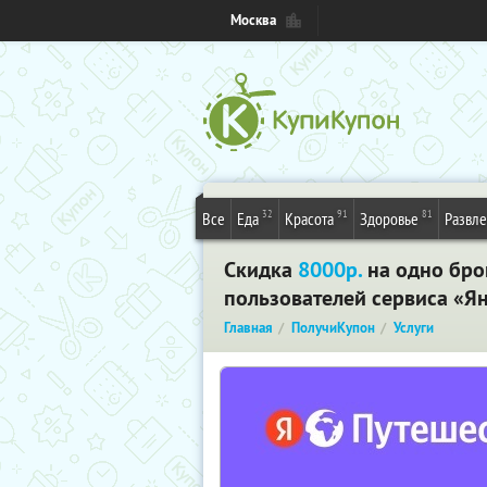
Москва
32
91
81
Все
Еда
Красота
Здоровье
Развл
Скидка
8000р.
на одно бро
пользователей сервиса «Я
Главная
ПолучиКупон
Услуги