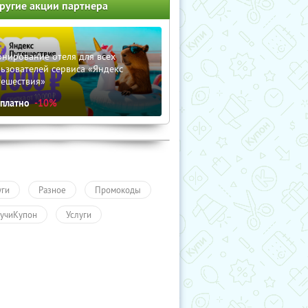
ругие акции партнера
нирование отеля для всех
ьзователей сервиса «Яндекс
тешествия»
сплатно
-10%
уги
Разное
Промокоды
учиКупон
Услуги