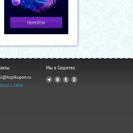
такты
Мы в Соцсетях
si@kupikupon.ru
аться с нами