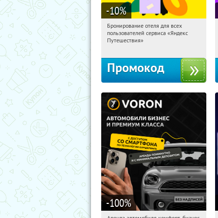
-10
%
Бронирование отеля для всех
12:55:14
Получи первым!
пользователей сервиса «Яндекс
Россия
Путешествия»
Промокод
-100
%
Аренда автомобиля комфорт-, бизнес-