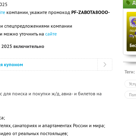
Д
2025
йте
компании, укажите промокод
PF-ZABOTA8OOO-
Бро
ими спецпредложениями компании
пол
и можно уточнить на
сайте
Пу
Бе
а 2025 включительно
ся купоном
Теги:
Усл
 для поиска и покупки ж/д, авиа- и билетов на
Пол
са;
елях, санаториях и апартаментах России и мира;
видео от реальных постояльцев;