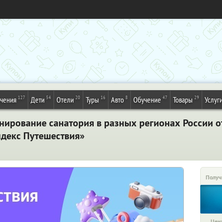
127
54
20
16
8
47
29
ечения
Дети
Отели
Туры
Авто
Обучение
Товары
Услуг
нирование санатория в разных регионах России от
ндекс Путешествия»
Получ
Цена