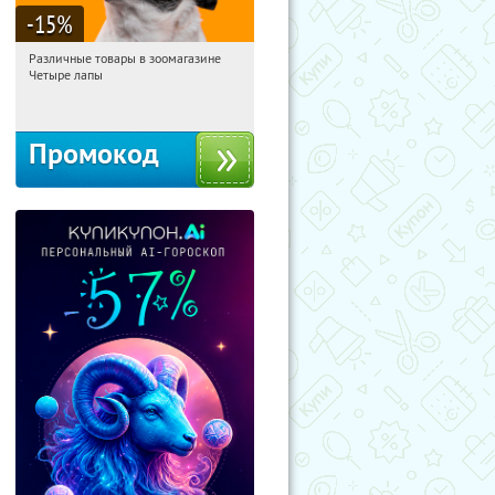
-15
%
Различные товары в зоомагазине
12:55:14
Получи первым!
Четыре лапы
Россия
Промокод