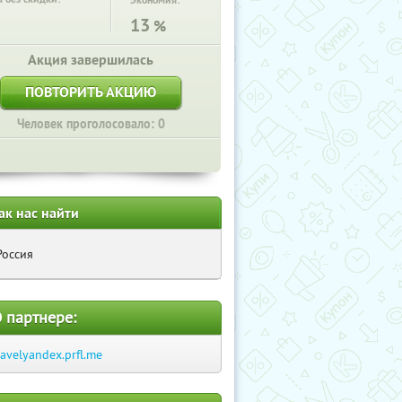
Экономия:
13
%
Акция завершилась
ПОВТОРИТЬ АКЦИЮ
Человек проголосовало: 0
ак нас найти
Россия
 партнере:
ravelyandex.prfl.me