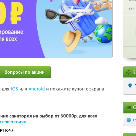
∞
Вопросы по акции
К
а для
IOS
или
Android
и покажите купон с экрана
О
ние санатория на выбор от 60000р. для всех
t
утешествия»
PTK47