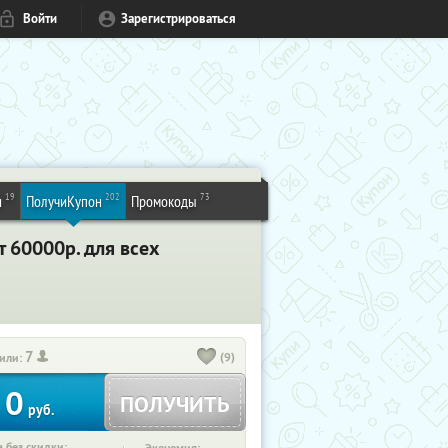
Войти
Зарегистрироваться
19
202
73
и
ПолучиКупон
Промокоды
 60000р. для всех
7
(9)
или:
0
ПОЛУЧИТЬ
руб.
 без скидки: