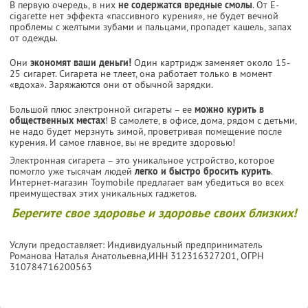
В первую очередь, в них
не содержатся вредные смолы
. От E-
cigarette нет эффекта «пассивного курения», не будет вечной
проблемы с желтыми зубами и пальцами, пропадет кашель, запах
от одежды.
Они
экономят ваши деньги!
Один картридж заменяет около 15-
25 сигарет. Сигарета не тлеет, она работает только в момент
«вдоха». Заряжаются они от обычной зарядки.
Большой плюс электронной сигареты – ее
можно курить в
общественных местах
! В самолете, в офисе, дома, рядом с детьми,
не надо будет мерзнуть зимой, проветривая помещение после
курения. И самое главное, вы не вредите здоровью!
Электронная сигарета – это уникальное устройство, которое
помогло уже тысячам людей
легко и быстро бросить курить
.
Интернет-магазин Toymobile предлагает вам убедиться во всех
преимуществах этих уникальных гаджетов.
Берегите свое здоровье и здоровье своих близких!
Услуги предоставляет: Индивидуальный предприниматель
Романова Наталья Анатольевна,
ИНН 312316327201
, ОГРН
310784716200563