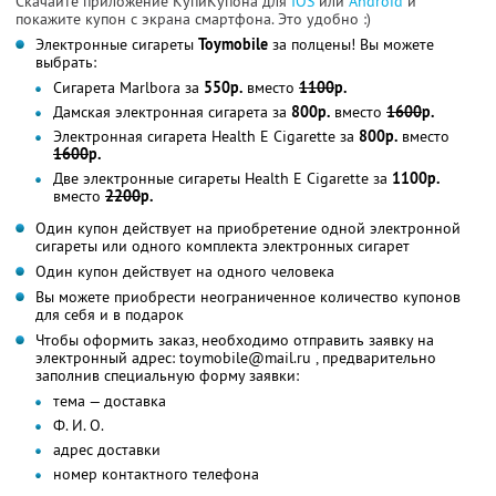
Скачайте приложение КупиКупона для
IOS
или
Android
и
покажите купон с экрана смартфона. Это удобно :)
Электронные сигареты
Toymobile
за полцены! Вы можете
выбрать:
Сигарета Marlbora за
550р.
вместо
1100
р.
Дамская электронная сигарета за
800р.
вместо
1600
р.
Электронная сигарета Health E Cigarette за
800р.
вместо
1600
р.
Две электронные сигареты Health E Cigarette за
1100р.
вместо
2200
р.
Один купон действует на приобретение одной электронной
сигареты или одного комплекта электронных сигарет
Один купон действует на одного человека
Вы можете приобрести неограниченное количество купонов
для себя и в подарок
Чтобы оформить заказ, необходимо отправить заявку на
электронный адрес: toymobile@mail.ru , предварительно
заполнив специальную форму заявки:
тема — доставка
Ф. И. О.
адрес доставки
номер контактного телефона