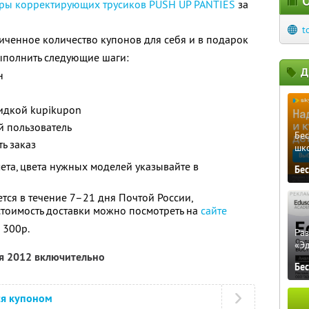
О
ары корректирующих трусиков PUSH UP PANTIES
за
t
ченное количество купонов для себя и в подарок
ыполнить следующие шаги:
Д
н
кидкой kupikupon
й пользователь
Бе
ь заказ
шк
ета, цвета нужных моделей указывайте в
Бе
тся в течение 7–21 дня Почтой России,
стоимость доставки можно посмотреть на
сайте
 300р.
Ра
«Э
ря 2012 включительно
Бе
ся купоном