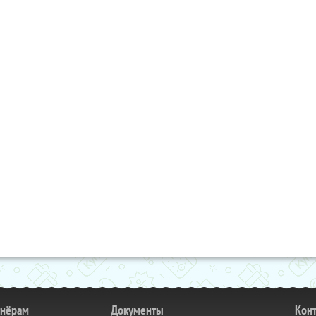
тнёрам
Документы
Кон