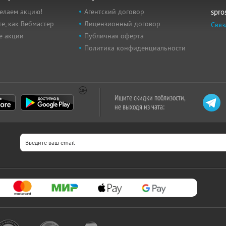
елаем акцию!
Агентский договор
spro
е, как Вебмастер
Лицензионный договор
Связ
е акции
Публичная оферта
Политика конфиденциальности
Ищите скидки поблизости,
не выходя из чата: