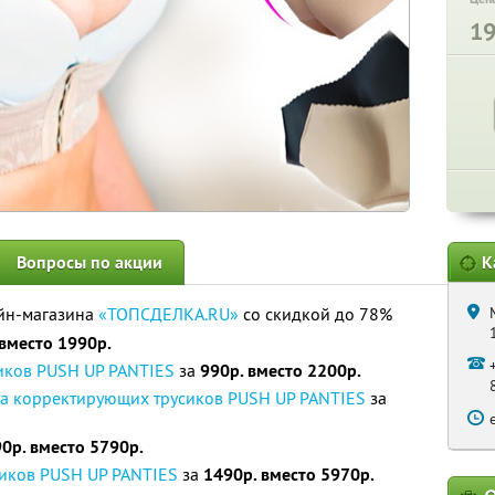
1
Вопросы по акции
К
йн-магазина
«ТОПСДЕЛКА.RU»
со скидкой до 78%
 вместо 1990р.
иков PUSH UP PANTIES
за
990р. вместо 2200р.
ра корректирующих трусиков PUSH UP PANTIES
за
0р. вместо 5790р.
иков PUSH UP PANTIES
за
1490р. вместо 5970р.