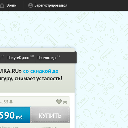
Войти
Зарегистрироваться
19
201
73
и
ПолучиКупон
Промокоды
ДЕЛКА.RU»
со скидкой до
уру, снимает усталость!
35
(0)
и:
590
КУПИТЬ
руб.
 без скидки: