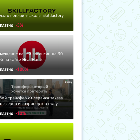
сы от онлайн-школы Skillfactory
сплатно
-5%
змещение вашей вакансии на 30
й на сайте HeadHunter
сплатно
-100%
ой трансфер от сервиса заказа
нсферов из аэропортов i'way
сплатно
-10%