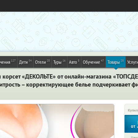
127
54
20
16
8
47
28
ечения
Дети
Отели
Туры
Авто
Обучение
Товары
Услуг
и корсет «ДЕКОЛЬТЕ» от онлайн-магазина «ТОПС
итрость – корректирующее белье подчеркивает фиг
Купил
от
Цена