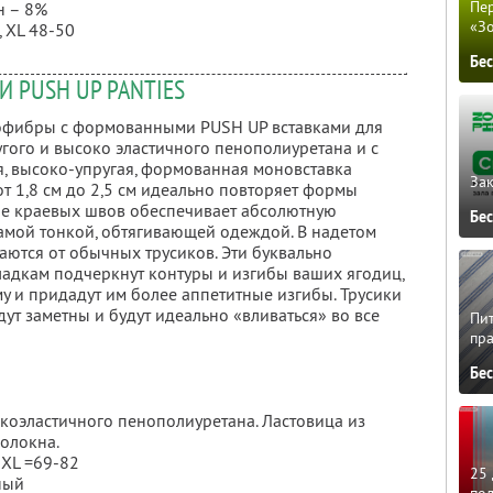
Пер
н – 8%
«З
, XL 48-50
Бе
 PUSH UP PANTIES
офибры с формованными PUSH UP вставками для
гого и высоко эластичного пенополиуретана и с
я, высоко-упругая, формованная моновставка
Зак
 1,8 см до 2,5 см идеально повторяет формы
ие краевых швов обеспечивает абсолютную
Бе
самой тонкой, обтягивающей одеждой. В надетом
аются от обычных трусиков. Эти буквально
адкам подчеркнут контуры и изгибы ваших ягодиц,
у и придадут им более аппетитные изгибы. Трусики
удут заметны и будут идеально «вливаться» во все
Пит
пра
Бе
сокоэластичного пенополиуретана. Ластовица из
олокна.
 XL =69-82
25 
ный
по