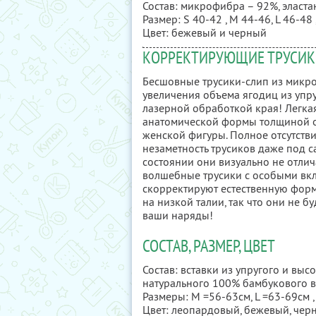
Состав: микрофибра – 92%, эласта
Размер: S 40-42 , M 44-46, L 46-48 
Цвет: бежевый и черный
КОРРЕКТИРУЮЩИЕ ТРУСИКИ
Бесшовные трусики-слип из микр
увеличения объема ягодиц из упру
лазерной обработкой края! Легка
анатомической формы толщиной от
женской фигуры. Полное отсутств
незаметность трусиков даже под 
состоянии они визуально не отлич
волшебные трусики с особыми вкл
скорректируют естественную форм
на низкой талии, так что они не б
ваши наряды!
СОСТАВ, РАЗМЕР, ЦВЕТ
Состав: вставки из упругого и вы
натурального 100% бамбукового в
Размеры: M =56-63см, L =63-69см ,
Цвет: леопардовый, бежевый, чер