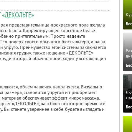
 «ДЕКОЛЬТЕ»
Кур
Бе
торая представительница прекрасного пола желала
оего бюста. Корректирующее корсетное белье
бенно притягательным. Просто наденьте
» поверх своего обычного бюстгальтера, и ваша
о и упруго. Преимущество этой системы заключается
Ра
 свисания груди», также ношение «ДЕКОЛЬТЕ»
дне
груди, который обычно происходит у всех женщин
Бе
авляются, объем чашечек наполняется. Визуально
ва размера, становится упругой и приобретает
Люб
тра
 материал обеспечивает эффект микромассажа.
корсет «ДЕКОЛЬТЕ», ваш бюст некоторое время все
Бе
 Вы станете увереннее в себе, будете выглядеть и