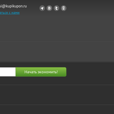
si@kupikupon.ru
аться с нами