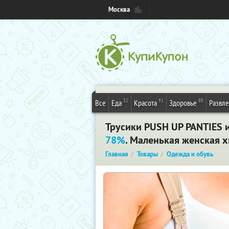
Москва
32
91
80
Все
Еда
Красота
Здоровье
Развл
Трусики PUSH UP PANTIES 
78%
. Маленькая женская х
Главная
Товары
Одежда и обувь