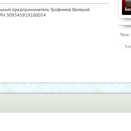
альный предприниматель Трофимов Валерий
Бе
ГРН 309345919100054
Теги:
Тов