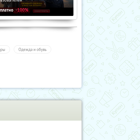
сплатно
-100%
ары
Одежда и обувь