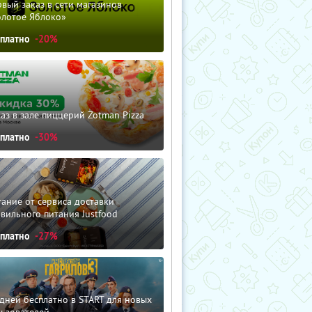
вый заказ в сети магазинов
олотое Яблоко»
сплатно
-20%
аз в зале пиццерий Zotman Pizza
сплатно
-30%
ание от сервиса доставки
вильного питания Justfood
сплатно
-27%
дней бесплатно в START для новых
льзователей