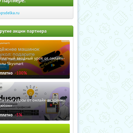
 партнере:
opsdelka.ru
ругие акции партнера
сплатный вводный урок от онлайн-
олы Skysmart
сплатно
-100%
зличные курсы от онлайн-академии
дюсон»
сплатно
-5%