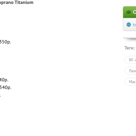
oprano Titanium
О
t
350р.
Теги:
RF-
Лаз
40р.
Мас
540р.
Эпи
.
Омо
Кос
Кос