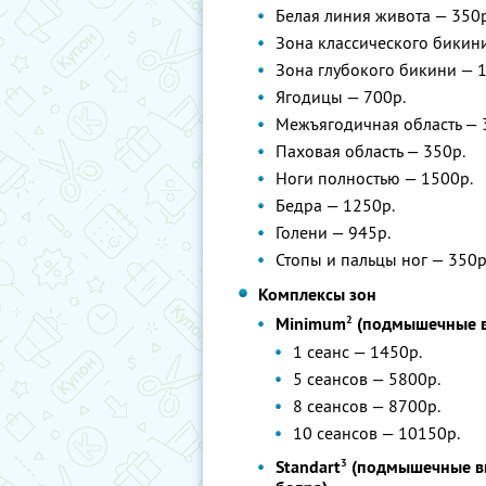
Белая линия живота — 350р
Зона классического бикин
Зона глубокого бикини — 
Ягодицы — 700р.
Межъягодичная область — 
Паховая область — 350р.
Ноги полностью — 1500р.
Бедра — 1250р.
Голени — 945р.
Стопы и пальцы ног — 350р
Комплексы зон
2
Minimum
(подмышечные в
1 сеанс — 1450р.
5 сеансов — 5800р.
8 сеансов — 8700р.
10 сеансов — 10150р.
3
Standart
(подмышечные вп