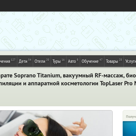
127
54
20
16
8
47
28
ечения
Дети
Отели
Туры
Авто
Обучение
Товары
Услуг
рате Soprano Titanium, вакуумный RF-массаж, био
пиляции и аппаратной косметологии TopLaser Pro
Получ