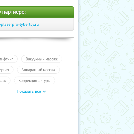
 партнере:
oplaserpro-lybertcy.ru
лифтинг
Вакуумный массаж
ерная
Аппаратный массаж
саж
Коррекция фигуры
Показать все
ляция
Красота
Кавитация
ложение
ПолучиКупон
метология тела
метология лица