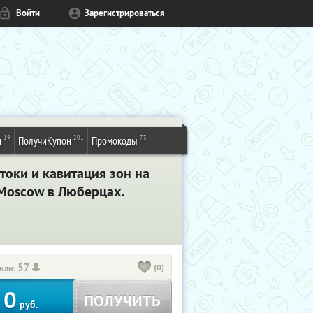
Войти
Зарегистрироваться
19
201
73
и
ПолучиКупон
Промокоды
токи и кавитация зон на
 Moscow в Люберцах.
57
(0)
или:
0
ПОЛУЧИТЬ
руб.