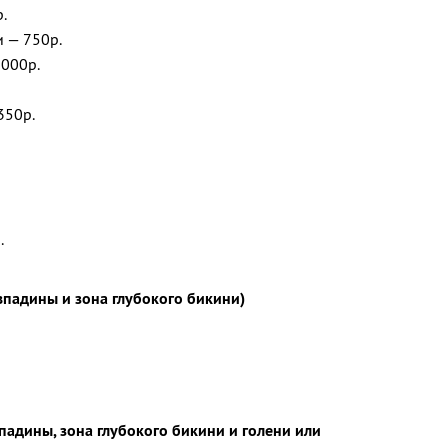
Апп
.
и — 750р.
1000р.
350р.
.
падины и зона глубокого бикини)
адины, зона глубокого бикини и голени или