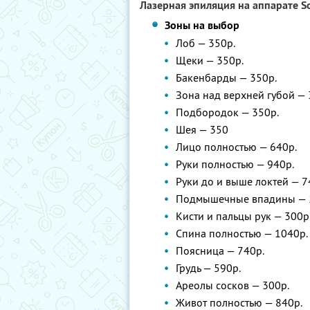
Лазерная эпиляция на аппарате S
Зоны на выбор
Лоб — 350р.
Щеки — 350р.
Бакенбарды — 350р.
Зона над верхней губой — 
Подбородок — 350р.
Шея — 350
Лицо полностью — 640р.
Руки полностью — 940р.
Руки до и выше локтей — 7
Подмышечные впадины — 
Кисти и пальцы рук — 300р
Спина полностью — 1040р.
Поясница — 740р.
Грудь — 590р.
Ареолы сосков — 300р.
Живот полностью — 840р.