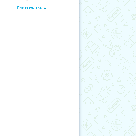
Показать все
метология лица
аратная косметология
Красота