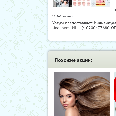
П
* СМАС-лифтинг
Услуги предоставляет: Индивиду
Иванович,
ИНН 910200477680
, О
Похожие акции: