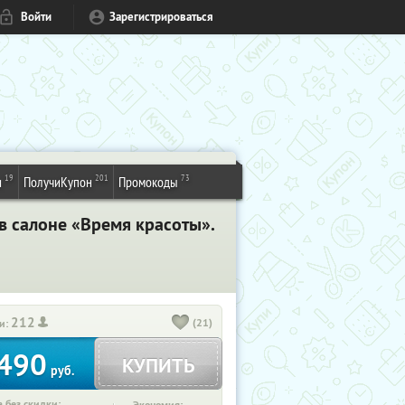
Войти
Зарегистрироваться
19
201
73
и
ПолучиКупон
Промокоды
 в салоне «Время красоты».
212
(21)
и:
490
КУПИТЬ
руб.
 без скидки: