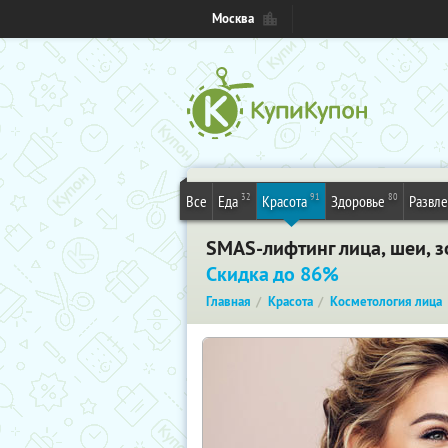
Москва
32
91
80
Все
Еда
Красота
Здоровье
Развл
SMAS-лифтинг лица, шеи, з
Скидка до 86%
Главная
Красота
Косметология лица