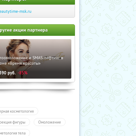
eautytime-msk.ru
ругие акции партнера
тоомоложение и SMAS-лифтинг в
лоне «Время красоты»
390
руб.
-85%
ерная косметология
рекция фигуры
Омоложение
метология тела