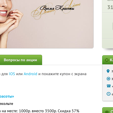
3
Вопросы по акции
К
а для
IOS
или
Android
и покажите купон с экрана
расоты»
екольте
а на месте: 1000р. вместо 3500р. Скидка 57%
О