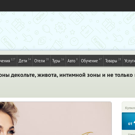
127
54
20
16
8
47
28
ечения
Дети
Отели
Туры
Авто
Обучение
Товары
Услуг
оны декольте, живота, интимной зоны и не только
Купил
от
Цена