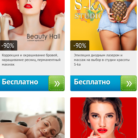
-90
%
-90
%
Коррекция и окрашивание бровей,
Эпиляция диодным лазером и
10:11:17
Получили:
9
10:11:17
Получили:
27
наращивание ресниц, перманентный
массаж на выбор в студии красоты
Нахимовский проспект
Таганская
макияж
S-ka
Бесплатно
Бесплатно