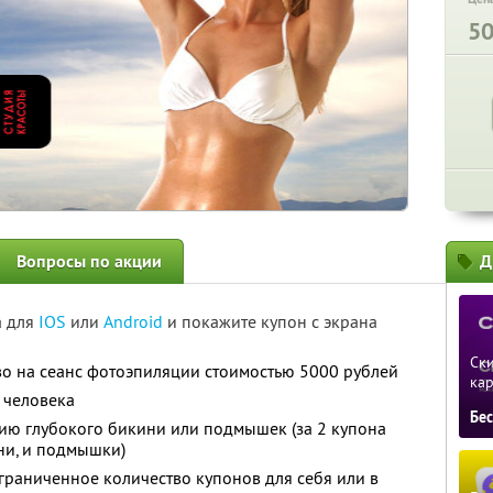
5
Вопросы по акции
Д
а для
IOS
или
Android
и покажите купон с экрана
Ски
во на сеанс фотоэпиляции стоимостью 5000 рублей
ка
 человека
Бе
ию глубокого бикини или подмышек (за 2 купона
ни, и подмышки)
граниченное количество купонов для себя или в