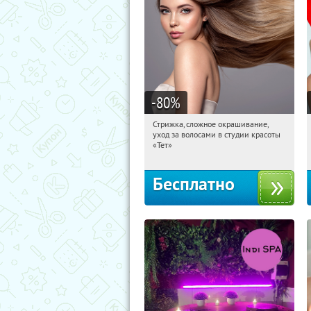
-80
%
Стрижка, сложное окрашивание,
10:11:17
Получили:
3
уход за волосами в студии красоты
Чистые пруды
«Тет»
Бесплатно