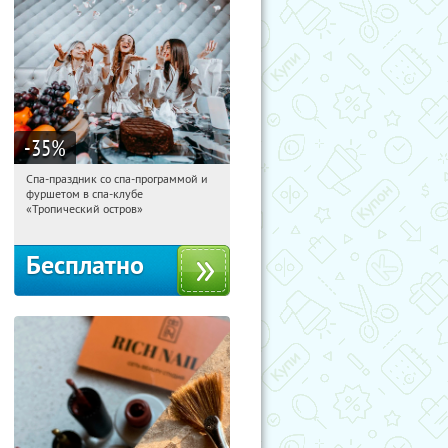
-35
%
Спа-праздник со спа-программой и
10:11:17
Получили:
5
фуршетом в спа-клубе
Улица 1905 года
«Тропический остров»
Бесплатно