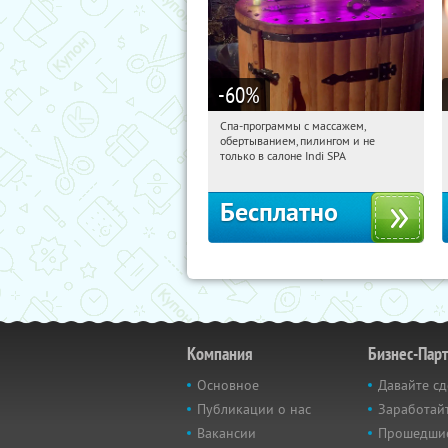
-60
%
Спа-программы с массажем,
10:11:17
Получили:
22
обертыванием, пилингом и не
Потапово
только в салоне Indi SPA
Бесплатно
Компания
Бизнес-Пар
Основное
Давайте сд
Публикации о нас
Заработайт
Вакансии
Прошедши