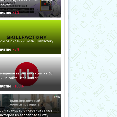
дюсон»
сплатно
-5%
сы от онлайн-школы Skillfactory
сплатно
-5%
змещение вашей вакансии на 30
й на сайте HeadHunter
сплатно
-100%
ой трансфер от сервиса заказа
нсферов из аэропортов i'way