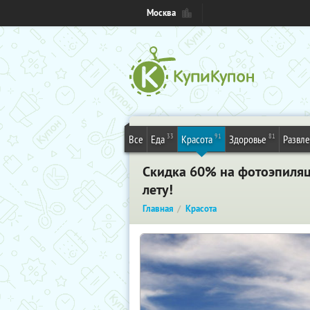
Москва
33
91
81
Все
Еда
Красота
Здоровье
Развл
Скидка 60% на фотоэпиляци
лету!
Главная
Красота