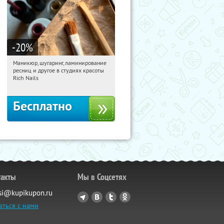
-20
%
Маникюр, шугаринг, ламинирование
10:11:17
Получили:
194
ресниц и другое в студиях красоты
Юго-Западная
Пражская
Rich Nails
Кузьминки
Митино
Домодедовская
Бесплатно
такты
Мы в Соцсетях
si@kupikupon.ru
аться с нами