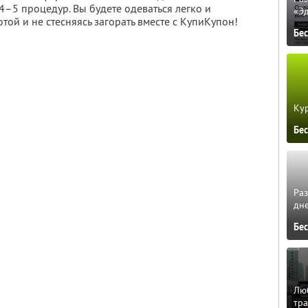
4–5 процедур. Вы будете одеваться легко и
«Э
той и не стесняясь загорать вместе с КупиКупон!
Бе
Кур
Бе
Ра
дне
Бе
Люб
тра