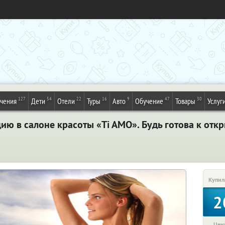
127
54
22
16
9
47
30
ечения
Дети
Отели
Туры
Авто
Обучение
Товары
Услуг
ю в салоне красоты «Ti AMO». Будь готова к отк
Купил
2
Цена