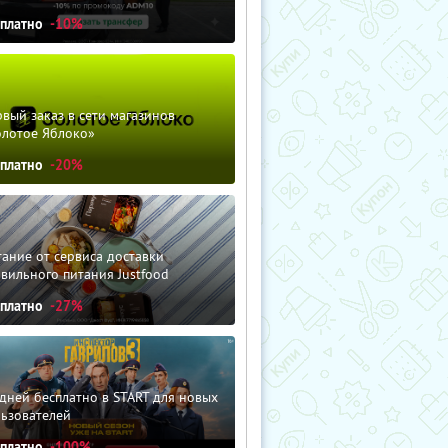
сплатно
-10%
вый заказ в сети магазинов
олотое Яблоко»
сплатно
-20%
ание от сервиса доставки
вильного питания Justfood
сплатно
-27%
дней бесплатно в START для новых
льзователей
сплатно
-100%