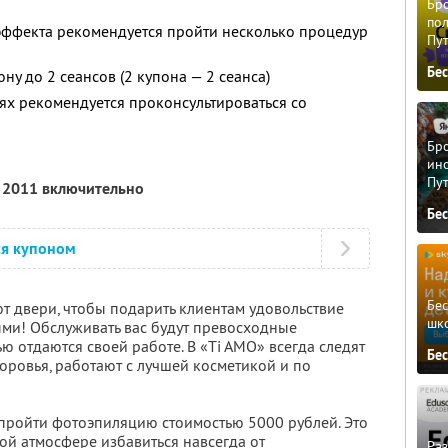
Бро
пол
эффекта рекомендуется пройти несколько процедур
Пу
Бе
у до 2 сеансов (2 купона — 2 сеанса)
х рекомендуется проконсультироваться со
Бро
ино
Пу
я 2011 включительно
Бе
ся купоном
Бе
т двери, чтобы подарить клиентам удовольствие
шк
ми! Обслуживать вас будут превосходные
 отдаются своей работе. В «Ti AMO» всегда следят
Бе
оровья, работают с лучшей косметикой и по
 пройти фотоэпиляцию стоимостью 5000 рублей. Это
ой атмосфере избавиться навсегда от
Ра