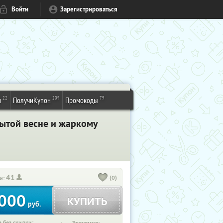
Войти
Зарегистрироваться
22
209
79
и
ПолучиКупон
Промокоды
рытой весне и жаркому
41
(0)
и:
000
КУПИТЬ
руб.
 без скидки: