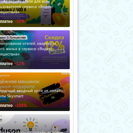
нирование отеля для всех
ьзователей сервиса «Яндекс
тешествия»
сплатно
-10%
нирование отелей, квартир и
го жилья в сервисе «Яндекс
тешествия»
сплатно
-12%
сплатный вводный урок от онлайн-
олы Skysmart
сплатно
-100%
зличные курсы от онлайн-академии