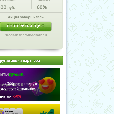
Экономия:
000
60%
руб.
Акция завершилась
ПОВТОРИТЬ АКЦИЮ
Человек проголосовало: 0
ругие акции партнера
дка 300р. на поездку от
ршеринга «Ситидрайв»
сплатно
-50%