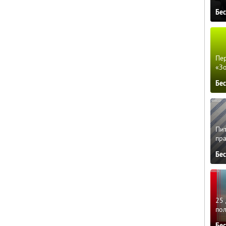
Бе
Пер
«З
Бе
Пит
пра
Бе
25 
по
Бе