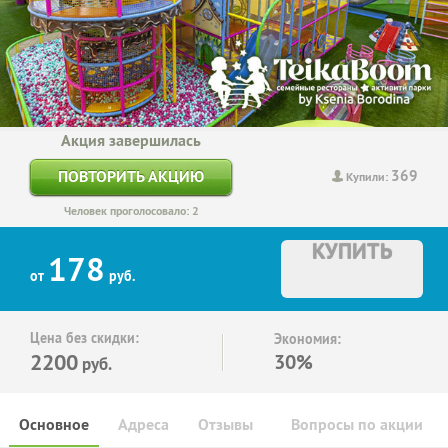
Акция завершилась
369
ПОВТОРИТЬ АКЦИЮ
Купили:
Человек проголосовало: 2
КУПИТЬ
178
от
руб.
Цена без скидки:
Экономия:
2200
30%
руб.
Основное
Адреса
Отзывы
Вопросы по акции