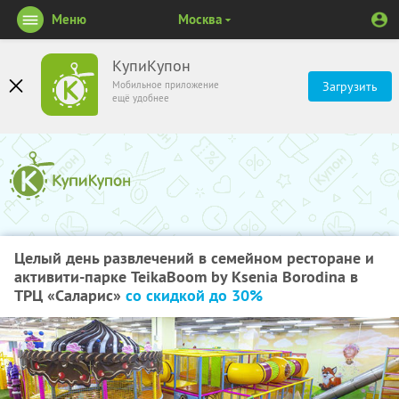
Меню
Москва
КупиКупон
Мобильное приложение
Загрузить
ещё удобнее
Целый день развлечений в семейном ресторане и
активити-парке TeikaBoom by Ksenia Borodina в
ТРЦ «Саларис»
со скидкой до 30%