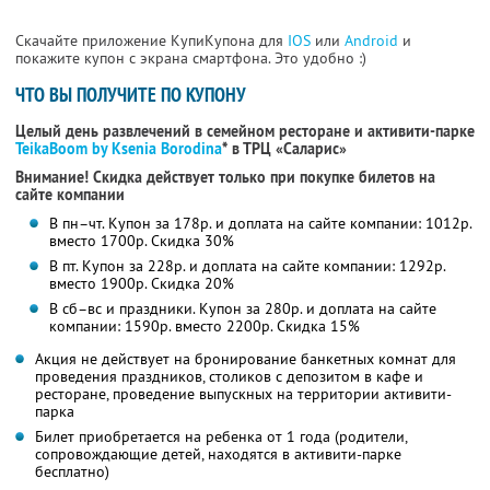
Скачайте приложение КупиКупона для
IOS
или
Android
и
покажите купон с экрана смартфона. Это удобно :)
ЧТО ВЫ ПОЛУЧИТЕ ПО КУПОНУ
Целый день развлечений в семейном ресторане и активити-парке
TeikaBoom by Ksenia Borodina
* в ТРЦ «Саларис»
Внимание! Скидка действует только при покупке билетов на
сайте компании
В пн–чт. Купон за 178р. и доплата на сайте компании: 1012р.
вместо 1700р.
Скидка 30%
В пт. Купон за 228р. и доплата на сайте компании: 1292р.
вместо 1900р.
Скидка 20%
В сб–вс и праздники. Купон за 280р. и доплата на сайте
компании: 1590р. вместо 2200р.
Скидка 15%
Акция не действует на бронирование банкетных комнат для
проведения праздников, столиков с депозитом в кафе и
ресторане, проведение выпускных на территории активити-
парка
Билет приобретается на ребенка от 1 года (родители,
сопровождающие детей, находятся в активити-парке
бесплатно)