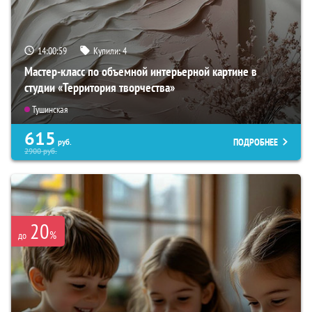
14:00:57
Купили:
4
Мастер-класс по объемной интерьерной картине в
студии «Территория творчества»
Тушинская
615
ПОДРОБНЕЕ
руб.
2900
руб.
20
%
до