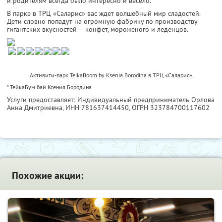
и родителям всегда было интересно и весело.
В парке в ТРЦ «Саларис» вас ждет волшебный мир сладостей.
Дети словно попадут на огромную фабрику по производству
гигантских вкусностей — конфет, мороженого и леденцов.
Активити-парк TeikaBoom by Ksenia Borodina в ТРЦ «Саларис»
* ТейкаБум бай Ксения Бородина
Услуги предоставляет: Индивидуальный предприниматель Орлова
Анна Дмитриевна,
ИНН 781637414450
, ОГРН 323784700117602
Похожие акции: