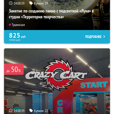
14:00:57
Купили:
19
Занятие по созданию панно с подсветкой «Луна» в
студии «Территория творчества»
Тушинская
825
ПОДРОБНЕЕ
руб.
3900
руб.
50
%
до
14:00:57
Купили:
22