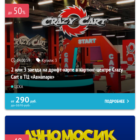
50
%
до
14:00:57
Купили:
3
2 или 3 заезда на дрифт-карте в картинг-центре Crazy
Cart в ТЦ «Авиапарк»
ЦСКА
290
ПОДРОБНЕЕ
от
руб.
до
3870
руб.