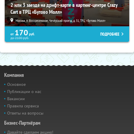
2 или 3 заезда на дрифт-карте в картинг-центре Crazy
Cart в ТРЦ «Бутово Молл»
Москва, п. Воскресенское, Чечёрский проезд, д. 51, ТРЦ «Бутово Молл»
170
ПОДРОБНЕЕ
от
руб.
до
2100
руб.
Компания
Основное
Публикации о нас
Вакансии
Правила сервиса
Ответы на вопросы
Бизнес-Партнёрам
Давайте сделаем акцию!