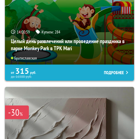
14:00:57
Купили:
284
Целый день развлечений или проведение праздника в
парке Monkey Park в ТРК Mari
Братиславская
315
ПОДРОБНЕЕ
от
руб.
до
16500
руб.
-30
%