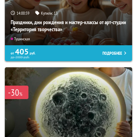
14:00:57
Купили:
13
Праздники, дни рождения и мастер-классы от арт-студии
«Территория творчества»
Тушинская
405
ПОДРОБНЕЕ
от
руб.
до
2000
руб.
-30
%