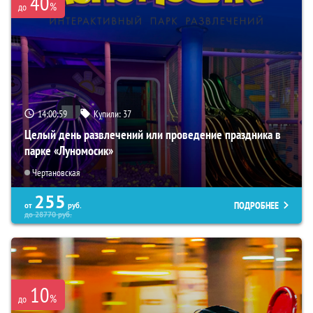
40
%
до
14:00:57
Купили:
37
Целый день развлечений или проведение праздника в
парке «Луномосик»
Чертановская
255
ПОДРОБНЕЕ
от
руб.
до
28770
руб.
10
%
до