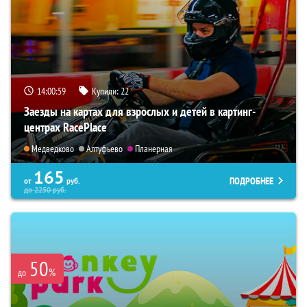
14:00:57
Купили:
22
Заезды на картах для взрослых и детей в картинг-
центрах RacePlace
Медведково
Алтуфьево
Планерная
165
ПОДРОБНЕЕ
от
руб.
до
2250
руб.
50
%
до