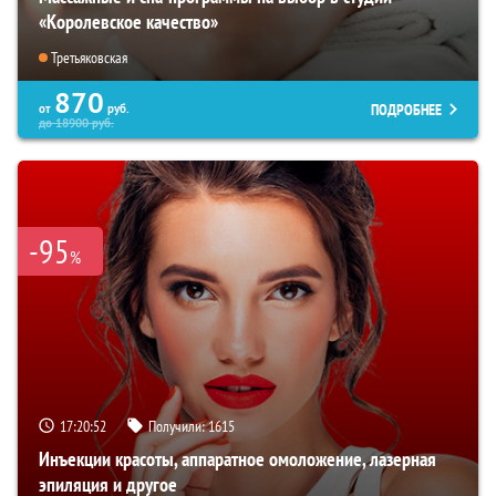
«Королевское качество»
Третьяковская
870
ПОДРОБНЕЕ
от
руб.
до
18900
руб.
-95
%
17:20:51
Получили:
1615
Инъекции красоты, аппаратное омоложение, лазерная
эпиляция и другое