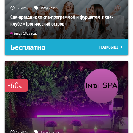
17:20:51
Получили:
5
Спа-праздник со спа-программой и фуршетом в спа-
клубе «Тропический остров»
Улица 1905 года
Бесплатно
ПОДРОБНЕЕ
-60
%
17:20:51
Получили:
22