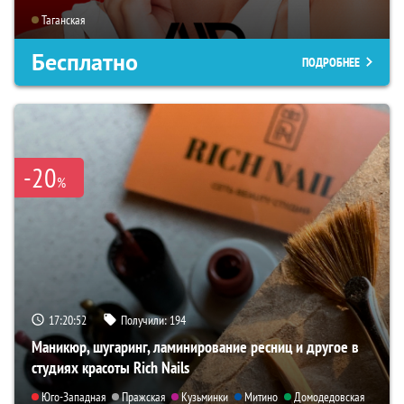
Таганская
Бесплатно
ПОДРОБНЕЕ
-20
%
17:20:51
Получили:
194
Маникюр, шугаринг, ламинирование ресниц и другое в
студиях красоты Rich Nails
Юго-Западная
Пражская
Кузьминки
Митино
Домодедовская