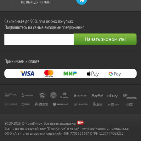
не выходя из чата:
Сэкономьте до 90% при любых покупках
Подпишитесь на самые выгодные предложения
Принимаем к оплате:
2010-2026 © КупиКупон. Все права защищены.
Все права на товарный знак "КупиКупон" и на сайт www.kupikupon.ru принадлежат
OOO «Агентство цифровых решений» ИНН 7705523387, ОГРН 1127747063212