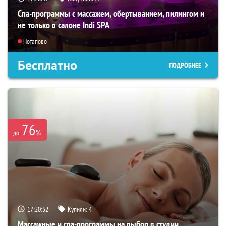
Спа-программы с массажем, обертыванием, пилингом и
не только в салоне Indi SPA
Потапово
Бесплатно
ПОДРОБНЕЕ
76
%
до
17:20:51
Купили:
4
Массажные и спа-программы на выбор в студии