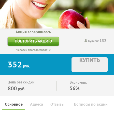
Акция завершилась
132
ПОВТОРИТЬ АКЦИЮ
Купили:
Человек проголосовало: 0
КУПИТЬ
352
руб.
Цена без скидки:
Экономия:
800
56%
руб.
Основное
Адреса
Отзывы
Вопросы по акции