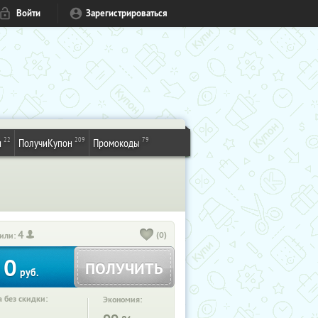
Войти
Зарегистрироваться
22
209
79
и
ПолучиКупон
Промокоды
4
(0)
или:
0
ПОЛУЧИТЬ
руб.
 без скидки:
Экономия: