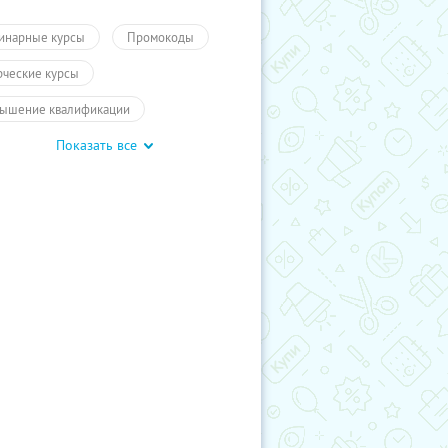
инарные курсы
Промокоды
рческие курсы
ышение квалификации
Показать все
чение
ПолучиКупон
чение
Обучение