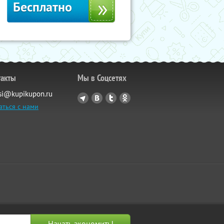
Бесплатно
такты
Мы в Соцсетях
si@kupikupon.ru
аться с нами