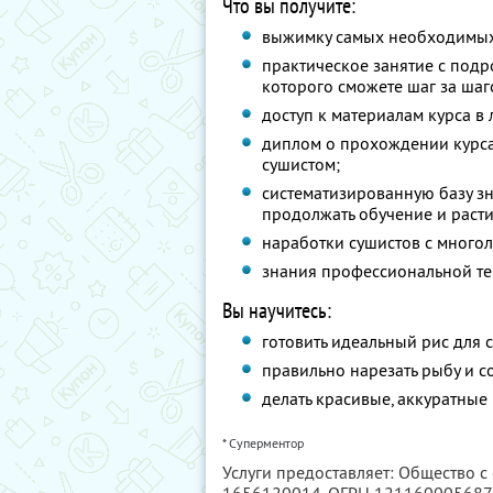
Что вы получите:
выжимку самых необходимых 
практическое занятие с под
которого сможете шаг за шаг
доступ к материалам курса в
диплом о прохождении курс
сушистом;
систематизированную базу зн
продолжать обучение и расти
наработки сушистов с многол
знания профессиональной те
Вы научитесь:
готовить идеальный рис для 
правильно нарезать рыбу и 
делать красивые, аккуратные
* Суперментор
Услуги предоставляет: Общество с