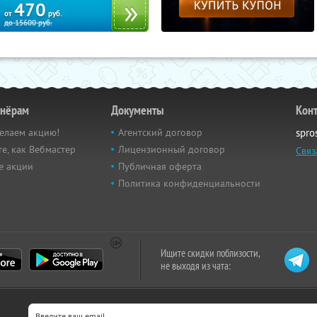
470
от
руб.
до
15600
руб.
тнёрам
Документы
Кон
елаем акцию!
Агентский договор
spro
е, как Вебмастер
Лицензионный договор
Связ
е акции
Публичная оферта
Политика конфиденциальности
Ищите скидки поблизости,
не выходя из чата: