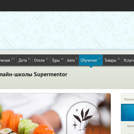
127
54
22
16
9
47
30
ечения
Дети
Отели
Туры
Авто
Обучение
Товары
Услуг
нлайн-школы Supermentor
Получ
Цена