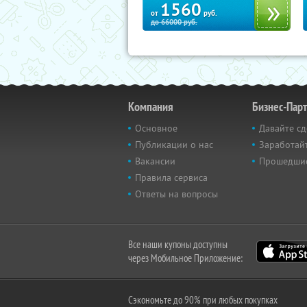
1560
от
руб.
до
66000
руб.
Компания
Бизнес-Пар
Основное
Давайте сд
Публикации о нас
Заработайт
Вакансии
Прошедши
Правила сервиса
Ответы на вопросы
Все наши купоны доступны
через Мобильное Приложение:
Сэкономьте до 90% при любых покупках