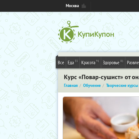
Москва
33
91
81
Все
Еда
Красота
Здоровье
Развл
Курс «Повар-сушист» от о
Главная
Обучение
Творческие курсы