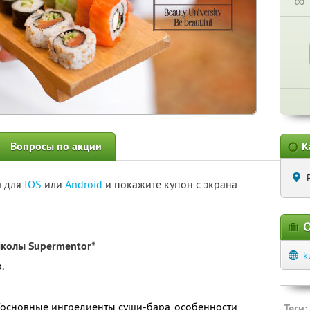
∞
Вопросы по акции
К
а для
IOS
или
Android
и покажите купон с экрана
О
колы Supermentor*
k
.
а (основные ингредиенты суши-бара, особенности
Теги: