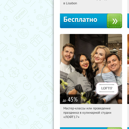
Петровско-Разумовская
в Lisabon
Пражская
Тёплый Стан
Бесплатно
45
%
до
Мастер-классы или проведение
16:08:03
Купили:
15
праздника в кулинарной студии
Тульская
«ЛОФТ17»