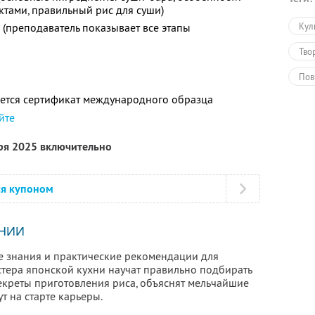
тами, правильный рис для суши)
е (преподаватель показывает все этапы
Кул
Тво
Пов
ется сертификат международного образца
Обу
йте
Обу
бря 2025 включительно
ся купоном
НИИ
е знания и практические рекомендации для
стера японской кухни научат правильно подбирать
екреты приготовления риса, объяснят мельчайшие
т на старте карьеры.