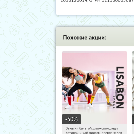
1656120014
, ОГРН 12116000568
Похожие акции:
-50
%
Занятия бачатой, хип-хопом, леди
16:08:03
Получили:
1
латиной и хай-хилсом, аренда залов