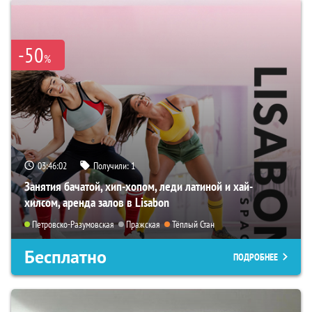
-50
%
03:46:01
Получили:
1
Занятия бачатой, хип-хопом, леди латиной и хай-
хилсом, аренда залов в Lisabon
Петровско-Разумовская
Пражская
Тёплый Стан
Бесплатно
ПОДРОБНЕЕ