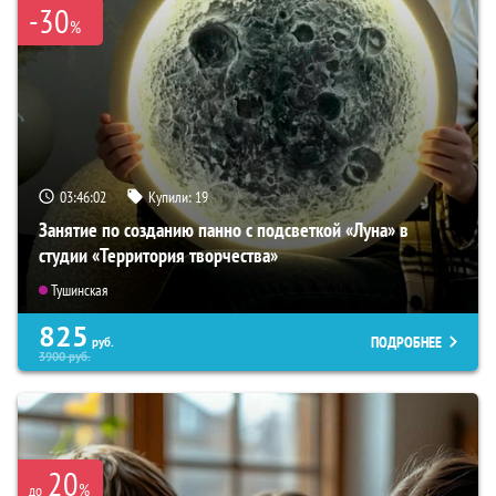
-30
%
03:46:01
Купили:
19
Занятие по созданию панно с подсветкой «Луна» в
студии «Территория творчества»
Тушинская
825
ПОДРОБНЕЕ
руб.
3900
руб.
20
%
до