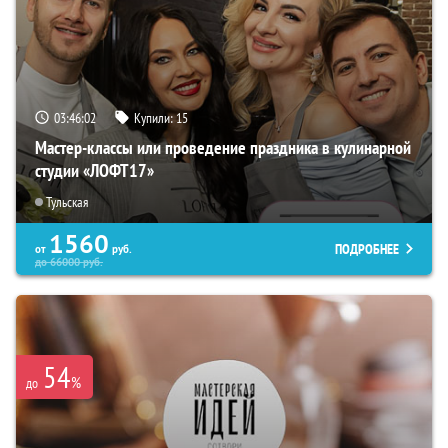
03:46:01
Купили:
15
Мастер-классы или проведение праздника в кулинарной
студии «ЛОФТ17»
Тульская
1560
ПОДРОБНЕЕ
от
руб.
до
66000
руб.
54
%
до