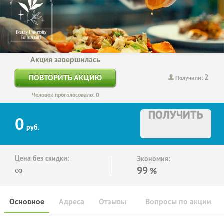
Акция завершилась
2
ПОВТОРИТЬ АКЦИЮ
Получили:
Человек проголосовало: 0
ПОЛУЧИТЬ
0
руб.
Цена без скидки:
Экономия:
∞
99
%
Основное
Адреса
Отзывы
Вопросы по акции