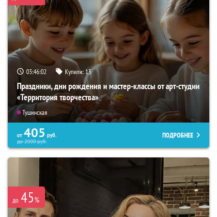
03:46:01
Купили:
13
Праздники, дни рождения и мастер-классы от арт-студии
«Территория творчества»
Тушинская
405
ПОДРОБНЕЕ
от
руб.
до
2000
руб.
45
%
до