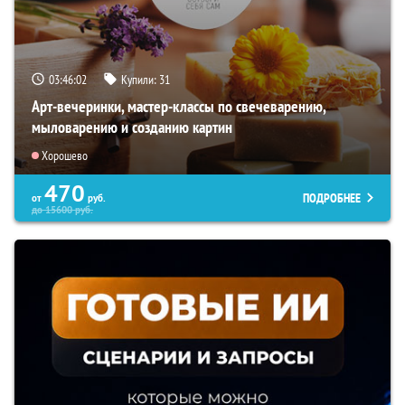
03:46:01
Купили:
31
Арт-вечеринки, мастер-классы по свечеварению,
мыловарению и созданию картин
Хорошево
470
ПОДРОБНЕЕ
от
руб.
до
15600
руб.