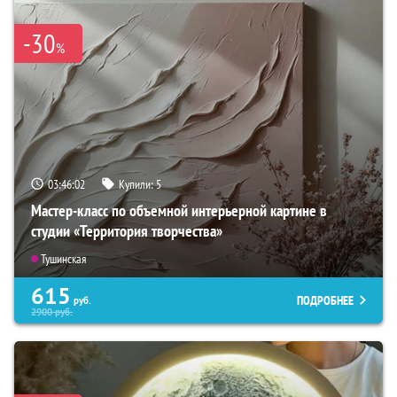
-30
%
03:46:01
Купили:
5
Мастер-класс по объемной интерьерной картине в
студии «Территория творчества»
Тушинская
615
ПОДРОБНЕЕ
руб.
2900
руб.