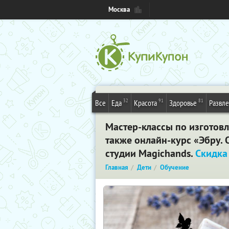
Москва
32
91
81
Все
Еда
Красота
Здоровье
Развл
Мастер-классы по изготовл
также онлайн-курс «Эбру.
студии Magichands.
Скидка
Главная
Дети
Обучение