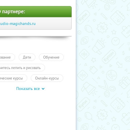
 партнере:
tudio-magichands.ru
ование
Дети
Обучение
читесь лепить и рисовать
рческие курсы
Онлайн-курсы
Показать все
чение