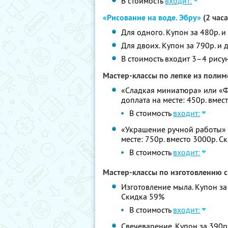
В стоимость
входит:
«Рисование на воде. Эбру»
(2 часа
Для одного. Купон за 480р. и
Для двоих. Купон за 790р. и 
В стоимость входит 3–4 рису
Мастер-классы по лепке из поли
«Сладкая миниатюра» или «Фру
доплата на месте: 450р. вмес
В стоимость
входит:
«Украшение ручной работы» (2
месте: 750р. вместо 3000р. 
В стоимость
входит:
Мастер-классы по изготовлению св
Изготовление мыла. Купон за 
Скидка 59%
В стоимость
входит:
Свечеварение. Купон за 390р.