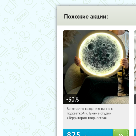
Похожие акции:
-30
%
Занятие по созданию панно с
22:46:33
Купили:
19
подсветкой «Луна» в студии
Тушинская
«Территория творчества»
825