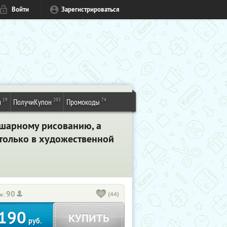
Войти
Зарегистрироваться
19
203
74
и
ПолучиКупон
Промокоды
ушарному рисованию, а
 только в художественной
90
(44)
и:
190
КУПИТЬ
руб.