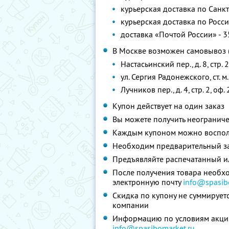
курьерская доставка по Санкт
курьерская доставка по Росси
доставка «Почтой России» - 3
В Москве возможен самовывоз (
Настасьинский пер., д. 8, стр. 
ул. Сергия Радонежского, ст. 
Лучников пер., д. 4, стр. 2, оф
Купон действует на один заказ
Вы можете получить неограниче
Каждым купоном можно восполь
Необходим предварительный зак
Предъявляйте распечатанный и
После получения товара необхо
электронную почту
info@spasib
Скидка по купону не суммируе
компании
Информацию по условиям акции
info@spasibomarket.ru