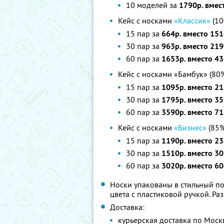
10 моделей за
1790р. вмес
Кейс с носками
«Классик»
(10
15 пар за
664р. вместо 151
30 пар за
963р. вместо 219
60 пар за
1653р. вместо 43
Кейс с носками «Бамбук» (80
15 пар за
1095р. вместо 21
30 пар за
1795р. вместо 35
60 пар за
3590р. вместо 71
Кейс с носками
«Бизнес»
(85%
15 пар за
1190р. вместо 23
30 пар за
1510р. вместо 30
60 пар за
3020р. вместо 60
Носки упакованы в стильный п
цвета с пластиковой ручкой. Ра
Доставка:
курьерская доставка по Москв