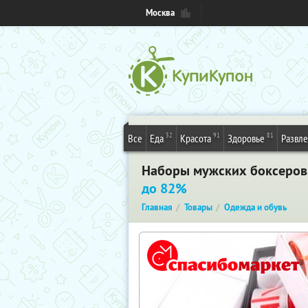
Москва
32
91
81
Все
Еда
Красота
Здоровье
Развл
Наборы мужских боксеров S
до 82%
Главная
Товары
Одежда и обувь