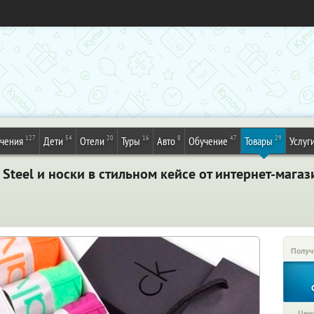
127
54
20
16
8
47
29
ечения
Дети
Отели
Туры
Авто
Обучение
Товары
Услуг
teel и носки в стильном кейсе от интернет-магаз
Получ
Цена