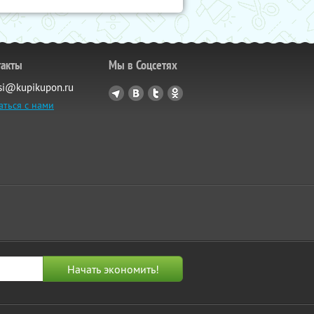
такты
Мы в Соцсетях
si@kupikupon.ru
аться с нами