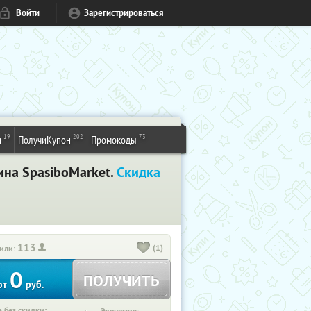
Войти
Зарегистрироваться
19
202
73
и
ПолучиКупон
Промокоды
ина SpasiboMarket.
Скидка
113
(1)
или:
0
ПОЛУЧИТЬ
от
руб.
 без скидки: