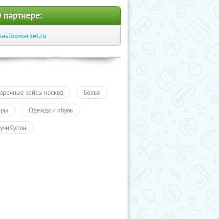
 партнере:
pasibomarket.ru
арочные кейсы носков
Белье
ары
Одежда и обувь
учиКупон