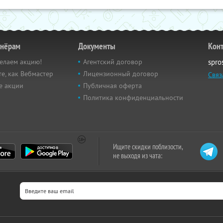
тнёрам
Документы
Кон
елаем акцию!
Агентский договор
spro
е, как Вебмастер
Лицензионный договор
Связ
е акции
Публичная оферта
Политика конфиденциальности
Ищите скидки поблизости,
не выходя из чата: