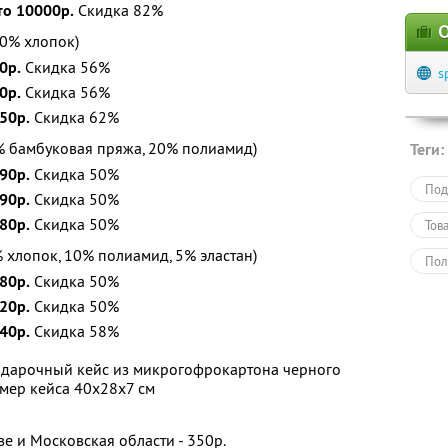
то 10000р.
Скидка 82%
О
0% хлопок)
0р.
Скидка 56%
s
0р.
Скидка 56%
50р.
Скидка 62%
% бамбуковая пряжа, 20% полиамид)
Теги:
90р.
Скидка 50%
Под
90р.
Скидка 50%
80р.
Скидка 50%
Тов
 хлопок, 10% полиамид, 5% эластан)
Пол
80р.
Скидка 50%
20р.
Скидка 50%
40р.
Скидка 58%
одарочный кейс из микрогофрокартона черного
змер кейса 40х28х7 см
е и Московская области - 350р.