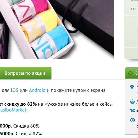
∞
Вопросы по акции
К
а для
IOS
или
Android
и покажите купон с экрана
ет
скидку до 82%
на мужское нижнее белье и кейсы
asiboMarket
3000р.
Скидка 80%
 5000р.
Скидка 82%