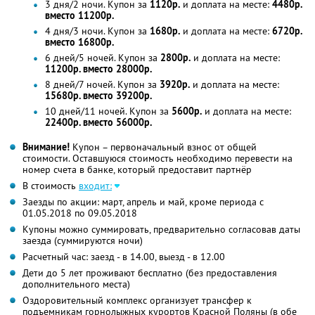
3 дня/2 ночи. Купон за
1120р.
и доплата на месте:
4480р.
вместо 11200р.
4 дня/3 ночи. Купон за
1680р.
и доплата на месте:
6720р.
вместо 16800р.
6 дней/5 ночей. Купон за
2800р.
и доплата на месте:
11200р. вместо 28000р.
8 дней/7 ночей. Купон за
3920р.
и доплата на месте:
15680р. вместо 39200р.
10 дней/11 ночей. Купон за
5600р.
и доплата на месте:
22400р. вместо 56000р.
Внимание!
Купон – первоначальный взнос от общей
стоимости. Оставшуюся стоимость необходимо перевести на
номер счета в банке, который предоставит партнёр
В стоимость
входит:
Заезды по акции: март, апрель и май, кроме периода с
01.05.2018 по 09.05.2018
Купоны можно суммировать, предварительно согласовав даты
заезда (суммируются ночи)
Расчетный час: заезд - в 14.00, выезд - в 12.00
Дети до 5 лет проживают бесплатно (без предоставления
дополнительного места)
Оздоровительный комплекс организует трансфер к
подъемникам горнолыжных курортов Красной Поляны (в обе