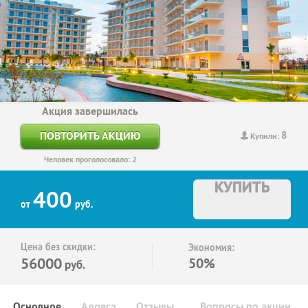
Акция завершилась
8
ПОВТОРИТЬ АКЦИЮ
Купили:
Человек проголосовало: 2
КУПИТЬ
400
от
руб.
Цена без скидки:
Экономия:
56000
50%
руб.
Основное
Адреса
Отзывы
Вопросы по акции