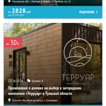
Московская обл., г. Мытищи, д. Ларево, ул. Хвойная, стр. 26
2828
ПОДРОБНЕЕ
от
руб.
до
65700
руб.
30
%
до
06:23:22
Купили:
8
Проживание в домике на выбор в загородном
комплексе «Терруар» в Тульской области
Тульская обл., Ясногорский р-н, с. Кузмищево