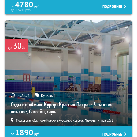
4780
ПОДРОБНЕЕ
от
руб.
до
57400
руб.
30
%
до
06:23:22
Купили:
1
Отдых в «Амакс Курорт ‎Красная Пахра»: 3-разовое
питание, бассейн, сауна
Московская обл., пос-е Краснопахорское, с. Красное, Парковая улица, 10с1
1890
ПОДРОБНЕЕ
от
руб.