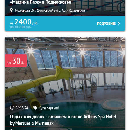
«Максима Парк» в Подмосковье
Московская обл., Дмитровский р-н, д. Горки Сухаревские
2400
ПОДРОБНЕЕ
от
руб.
до
103950
руб.
30
%
до
06:23:22
Купи первым!
Отдых для двоих с питанием в отеле Arthurs Spa Hotel
by Mercure в Мытищах