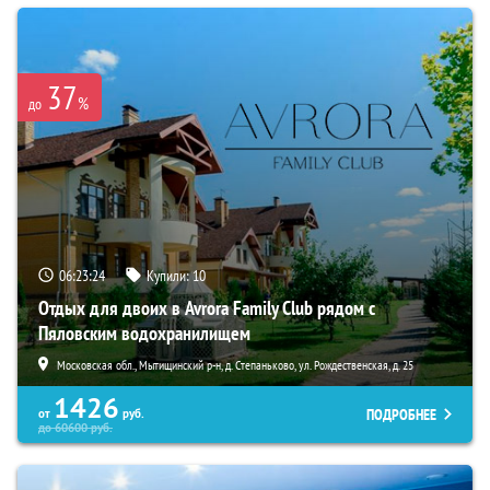
37
%
до
06:23:22
Купили:
10
Отдых для двоих в Avrora Family Club рядом с
Пяловским водохранилищем
Московская обл., Мытищинский р-н, д. Степаньково, ул. Рождественская, д. 25
1426
ПОДРОБНЕЕ
от
руб.
до
60600
руб.