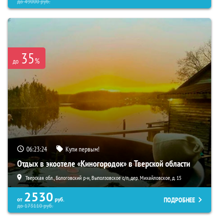
до
49000
руб.
35
%
до
06:23:22
Купи первым!
Отдых в экоотеле «Киногородок» в Тверской области
Тверская обл., Бологовский р-н, Выползовское с/п, дер. Михайловское, д. 15
2530
ПОДРОБНЕЕ
от
руб.
до
173110
руб.