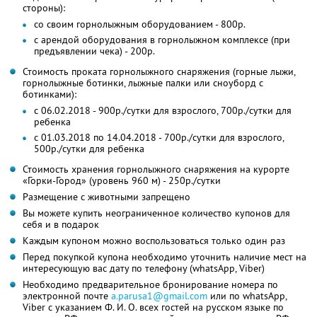
стороны):
со своим горнолыжным оборудованием - 800р.
с арендой оборудования в горнолыжном комплексе (при
предъявлении чека) - 200р.
Стоимость проката горнолыжного снаряжения (горные лыжи,
горнолыжные ботинки, лыжные палки или сноуборд с
ботинками):
с 06.02.2018 - 900р./сутки для взрослого, 700р./сутки для
ребенка
с 01.03.2018 по 14.04.2018 - 700р./сутки для взрослого,
500р./сутки для ребенка
Стоимость хранения горнолыжного снаряжения на курорте
«Горки-Город» (уровень 960 м) - 250р./сутки
Размещение с животными запрещено
Вы можете купить неограниченное количество купонов для
себя и в подарок
Каждым купоном можно воспользоваться только один раз
Перед покупкой купона необходимо уточнить наличие мест на
интересующую вас дату по телефону (whatsApp, Viber)
Необходимо предварительное бронирование номера по
электронной почте
a.parusa1@gmail.com
или по whatsApp,
Viber с указанием Ф. И. О. всех гостей на русском языке по