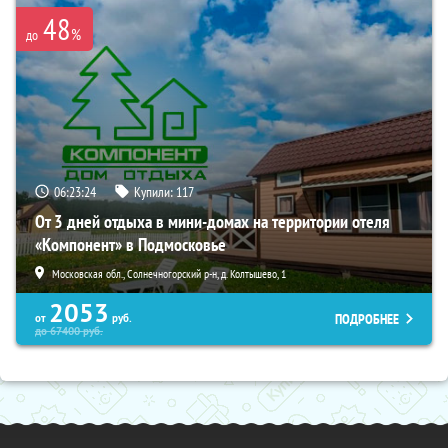
48
%
до
06:23:22
Купили:
117
От 3 дней отдыха в мини-домах на территории отеля
«Компонент» в Подмосковье
Московская обл., Солнечногорский р-н, д. Колтышево, 1
2053
ПОДРОБНЕЕ
от
руб.
до
67400
руб.