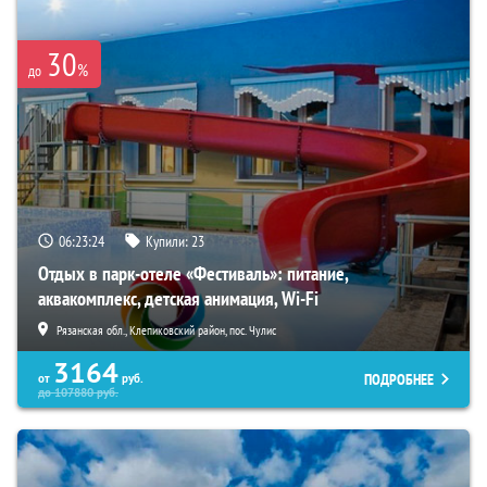
30
%
до
06:23:22
Купили:
23
Отдых в парк-отеле «Фестиваль»: питание,
аквакомплекс, детская анимация, Wi-Fi
Рязанская обл., Клепиковский район, пос. Чулис
3164
ПОДРОБНЕЕ
от
руб.
до
107880
руб.