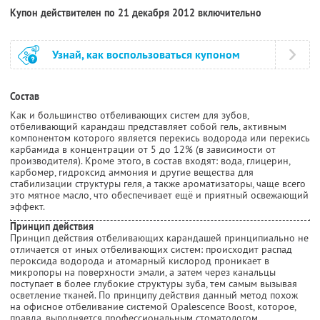
Купон действителен по 21 декабря 2012 включительно
Узнай, как воспользоваться купоном
Состав
Как и большинство отбеливающих систем для зубов,
отбеливающий карандаш представляет собой гель, активным
компонентом которого является перекись водорода или перекись
карбамида в концентрации от 5 до 12% (в зависимости от
производителя). Кроме этого, в состав входят: вода, глицерин,
карбомер, гидроксид аммония и другие вещества для
стабилизации структуры геля, а также ароматизаторы, чаще всего
это мятное масло, что обеспечивает ещё и приятный освежающий
эффект.
Принцип действия
Принцип действия отбеливающих карандашей принципиально не
отличается от иных отбеливающих систем: происходит распад
пероксида водорода и атомарный кислород проникает в
микропоры на поверхности эмали, а затем через канальцы
поступает в более глубокие структуры зуба, тем самым вызывая
осветление тканей. По принципу действия данный метод похож
на офисное отбеливание системой Opalescence Boost, которое,
правда, выполняется профессиональным стоматологом.