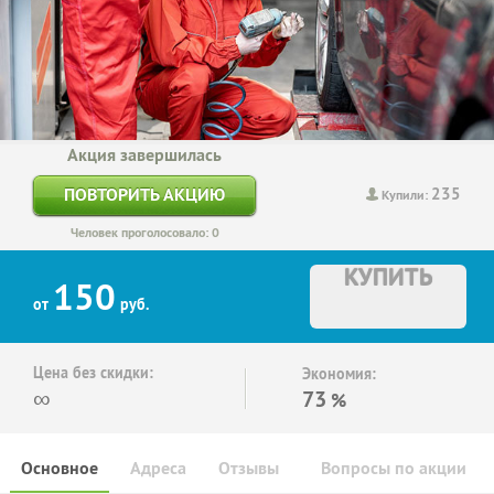
Акция завершилась
235
ПОВТОРИТЬ АКЦИЮ
Купили:
Человек проголосовало: 0
КУПИТЬ
150
от
руб.
Цена без скидки:
Экономия:
∞
73
%
Основное
Адреса
Отзывы
Вопросы по акции