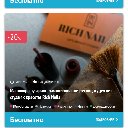
Бесплатно
ПОДРОБНЕЕ
-20
%
20:15:56
Получили:
190
Маникюр, шугаринг, ламинирование ресниц и другое в
студиях красоты Rich Nails
Юго-Западная
Пражская
Кузьминки
Митино
Домодедовская
Бесплатно
ПОДРОБНЕЕ