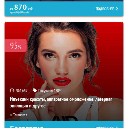
870
ПОДРОБНЕЕ
от
руб.
до
18900
руб.
-95
%
20:15:56
Получили:
1609
Инъекции красоты, аппаратное омоложение, лазерная
эпиляция и другое
Таганская