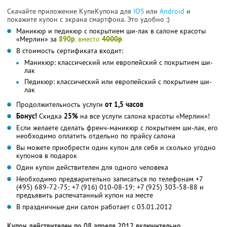
Скачайте приложение КупиКупона для
IOS
или
Android
и
покажите купон с экрана смартфона. Это удобно :)
Маникюр и педикюр с покрытием ши-лак в салоне красоты
«Мерлин» за
890р
. вместо
4000р
.
В стоимость сертификата входит:
Маникюр: классический или европейский с покрытием ши-
лак
Педикюр: классический или европейский с покрытием ши-
лак
Продолжительность услуги
от 1,5 часов
Бонус!
Скидка
25%
на все услуги салона красоты «Мерлин»!
Если желаете сделать френч-маникюр c покрытием ши-лак, его
необходимо оплатить отдельно по прайсу салона
Вы можете приобрести один купон для себя и сколько угодно
купонов в подарок
Один купон действителен для одного человека
Необходимо предварительно записаться по телефонам +7
(495) 689-72-75; +7 (916) 010-08-19; +7 (925) 303-58-88 и
предъявить распечатанный купон на месте
В праздничные дни салон работает с 03.01.2012
Купон действителен по 08 апреля 2012 включительно