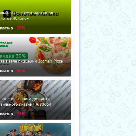
вый заказ в сети магазинов
олотое Яблоко»
сплатно
-20%
аз в зале пиццерий Zotman Pizza
сплатно
-30%
ание от сервиса доставки
вильного питания Justfood
сплатно
-27%