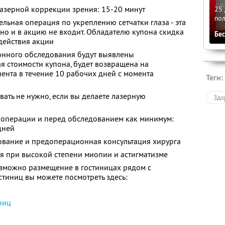
азерной коррекции зрения: 15-20 минут
25 
по
льная операция по укреплению сетчатки глаза - эта
но и в акцию не входит. Обладателю купона скидка
Бе
действия акции
онного обследования будут выявлены
я стоимости купона, будет возвращена на
иента в течение 10 рабочих дней с момента
Теги:
ать не нужно, если вы делаете лазерную
Здо
о операции и перед обследованием как минимум:
 дней
ование и предоперационная консультация хирурга
я при высокой степени миопии и астигматизме
зможно размещение в гостиницах рядом с
стиниц вы можете посмотреть здесь:
ниц