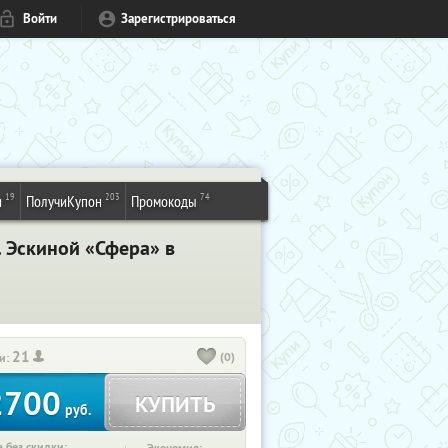
Войти
Зарегистрироваться
19
203
74
и
ПолучиКупон
Промокоды
. Эскиной «Сфера» в
21
(0)
и:
2700
КУПИТЬ
руб.
 без скидки: