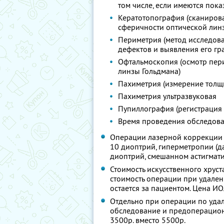
том числе, если имеются пок
Кератотопография (сканиров
сферичности оптической линз
Периметрия (метод исследова
дефектов и выявления его гр
Офтальмоскопия (осмотр пер
линзы Гольдмана)
Пахиметрия (измерение толщ
Пахиметрия ультразвуковая
Пупиллография (регистрация
Время проведения обследован
Операции лазерной коррекции 
10 диоптрий, гиперметропии (да
диоптрий, смешанном астигмат
Стоимость искусственного хруст
стоимость операции при удален
остается за пациентом. Цена ИОЛ
Отдельно при операции по уда
обследование и предоперационн
3500р. вместо 5500р.