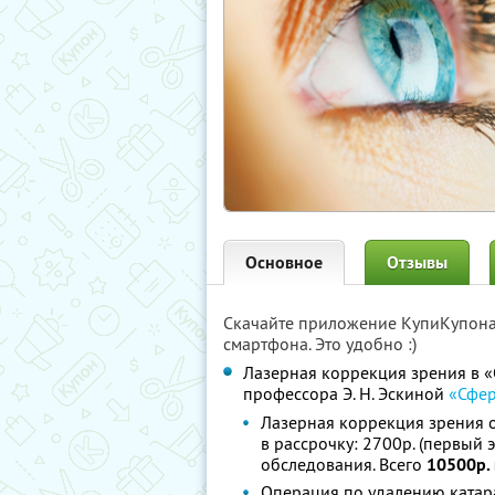
Основное
Отзывы
Скачайте приложение КупиКупон
смартфона. Это удобно :)
Лазерная коррекция зрения в 
профессора Э. Н. Эскиной
«Сфе
Лазерная коррекция зрения 
в рассрочку: 2700р. (первый 
обследования. Всего
10500р.
Операция по удалению катара