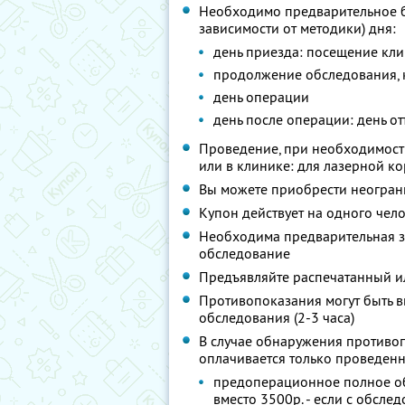
Необходимо предварительное б
зависимости от методики) дня:
день приезда: посещение кли
продолжение обследования, 
день операции
день после операции: день о
Проведение, при необходимости
или в клинике: для лазерной ко
Вы можете приобрести неограни
Купон действует на одного чел
Необходима предварительная з
обследование
Предъявляйте распечатанный и
Противопоказания могут быть 
обследования (2-3 часа)
В случае обнаружения противо
оплачивается только проведен
предоперационное полное об
вместо 3500р. - если с обсле