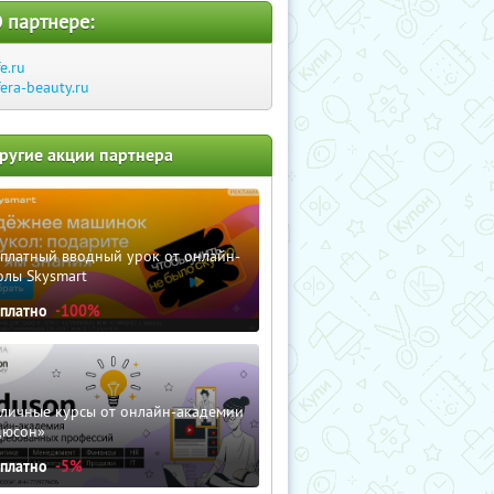
 партнере:
fe.ru
fera-beauty.ru
ругие акции партнера
сплатный вводный урок от онлайн-
олы Skysmart
сплатно
-100%
зличные курсы от онлайн-академии
дюсон»
сплатно
-5%