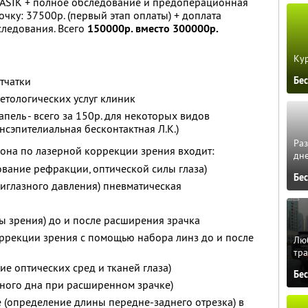
yLASIK + полное обследование и предоперационная
очку: 37500р. (первый этап оплаты) + доплата
следования. Всего
150000р. вместо 300000р.
Кур
Бе
тчатки
етологических услуг клиник
ель - всего за 150р. для некоторых видов
нсэпителиальная бесконтактная Л.К.)
Ра
пона по лазерной коррекции зрения входит:
дне
вание рефракции, оптической силы глаза)
Бе
иглазного давления) пневматическая
ы зрения) до и после расширения зрачка
ррекции зрения с помощью набора линз до и после
Люб
тра
е оптических сред и тканей глаза)
Бе
зного дна при расширенном зрачке)
 (определение длины передне-заднего отрезка) в