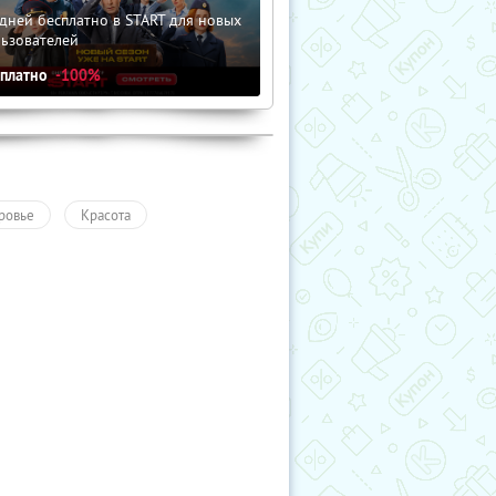
дней бесплатно в START для новых
льзователей
сплатно
-100%
ровье
Красота