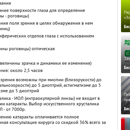
азания
ание поверхности глаза для определение
Пер
ы - роговицы)
«З
ния поля зрения в целях обнаружения в нем
Бе
аниц)
иферических отделов глаза с использованием
ины роговицы) оптическая
Зак
 величины зрачка и динамики ее изменения)
Бе
ия: около 2,5 часов
зрения возможны при миопии (близорукости) до
льнозоркости) до 5 диоптрий, астигматизме до 5
изме до 5 диоптрий
Пит
алика - ИОЛ (интраокулярной линзы) не входит в
пра
ии катаракты. Выбор искусственного хрусталика
Бе
 - от 7000р.
лению катаракты оплачивается полное
ая консультация хирурга со скидкой 36% всего за