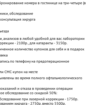
ронирование номера в гостинице на три-четыре (в
ники, обследование
консультация хирурга
тъезда
, анализов в любой удобной для вас лаборатории
ррекции - 2100р., для катаракты - 3150р.
ченное количество купонов для себя и в подарок
овека
апись по телефону на предоперационное
ли СМС-купон на месте
выявлены во время полного офтальмологического
показаний и отказа в проведении операции
ное обследование со скидкой 50%:
следование при лазерной коррекции - 1750р.
дованием хирурга - 2750р. вместо 5500р.