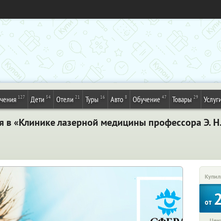
127
54
21
16
8
47
29
ечения
Дети
Отели
Туры
Авто
Обучение
Товары
Услуг
я в «Клинике лазерной медицины профессора Э. Н
Купил
от
Цена