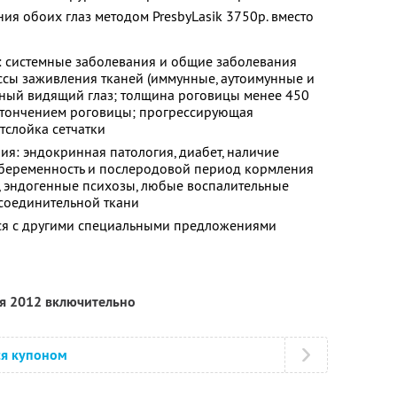
ия обоих глаз методом PresbyLasik 3750р. вместо
 системные заболевания и общие заболевания
ссы заживления тканей (иммунные, аутоимунные и
венный видящий глаз; толщина роговицы менее 450
истончением роговицы; прогрессирующая
тслойка сетчатки
я: эндокринная патология, диабет, наличие
, беременность и послеродовой период кормления
, эндогенные психозы, любые воспалительные
 соединительной ткани
тся с другими специальными предложениями
ря 2012 включительно
ся купоном