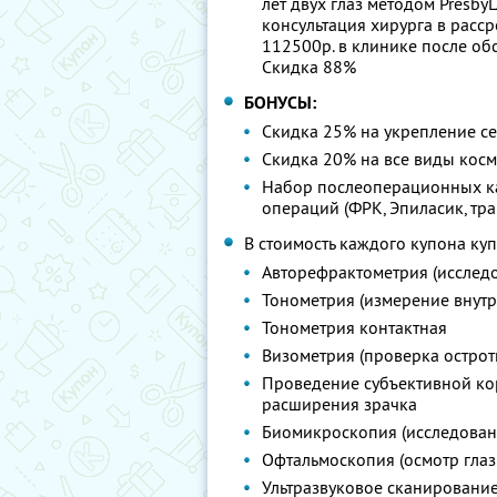
лет двух глаз методом Presb
консультация хирурга в расср
112500р. в клинике после об
Скидка 88%
БОНУСЫ:
Скидка 25% на укрепление се
Скидка 20% на все виды косм
Набор послеоперационных кап
операций (ФРК, Эпиласик, тра
В стоимость каждого купона ку
Авторефрактометрия (исследо
Тонометрия (измерение внутр
Тонометрия контактная
Визометрия (проверка острот
Проведение субъективной ко
расширения зрачка
Биомикроскопия (исследовани
Офтальмоскопия (осмотр гла
Ультразвуковое сканирование