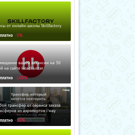
сы от онлайн-школы Skillfactory
сплатно
-5%
змещение вашей вакансии на 30
й на сайте HeadHunter
сплатно
-100%
ой трансфер от сервиса заказа
нсферов из аэропортов i'way
сплатно
-10%