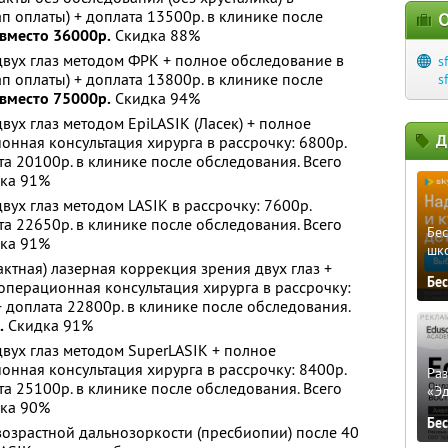
ап оплаты) + доплата 13500р. в клинике после
О
 вместо 36000р.
Скидка 88%
вух глаз методом ФРК + полное обследование в
s
ап оплаты) + доплата 13800р. в клинике после
s
 вместо 75000р.
Скидка 94%
вух глаз методом EpiLASIK (Ласек) + полное
Д
нная консультация хирурга в рассрочку: 6800р.
та 20100р. в клинике после обследования. Всего
ка 91%
вух глаз методом LASIK в рассрочку: 7600р.
та 22650р. в клинике после обследования. Всего
Бе
ка 91%
шк
ктная) лазерная коррекция зрения двух глаз +
Бе
перационная консультация хирурга в рассрочку:
+ доплата 22800р. в клинике после обследования.
.
Скидка 91%
вух глаз методом SuperLASIK + полное
нная консультация хирурга в рассрочку: 8400р.
Ра
та 25100р. в клинике после обследования. Всего
«Э
ка 90%
Бе
озрастной дальнозоркости (пресбиопии) после 40