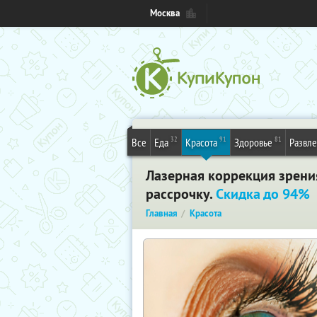
Москва
32
91
81
Все
Еда
Красота
Здоровье
Развл
Лазерная коррекция зрени
рассрочку.
Скидка до 94%
Главная
Красота