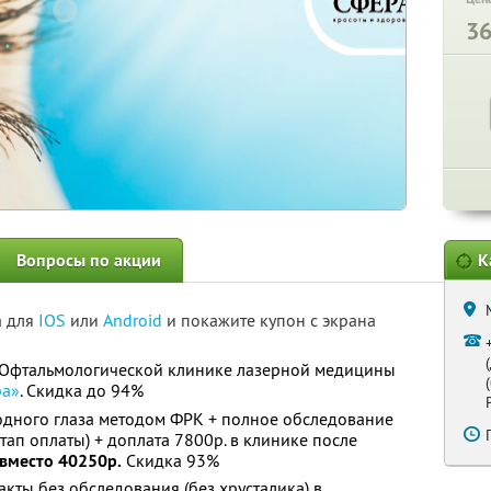
3
Вопросы по акции
К
а для
IOS
или
Android
и покажите купон с экрана
«Офтальмологической клинике лазерной медицины
ра»
. Скидка до 94%
одного глаза методом ФРК + полное обследование
этап оплаты) + доплата 7800р. в клинике после
 вместо 40250р.
Скидка 93%
кты без обследования (без хрусталика) в