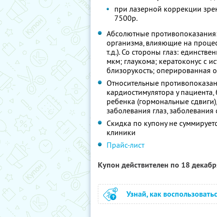
при лазерной коррекции зрен
7500р.
Абсолютные противопоказания:
организма, влияющие на проце
т.д.). Со стороны глаз: единст
мкм; глаукома; кератоконус с 
близорукость; оперированная о
Относительные противопоказани
кардиостимулятора у пациента
ребенка (гормональные сдвиги)
заболевания глаз, заболевания
Скидка по купону не суммируе
клиники
Прайс-лист
Купон действителен по 18 декаб
Узнай, как воспользовать