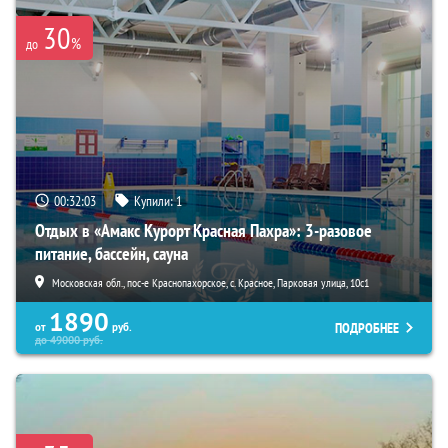
30
%
до
00:32:01
Купили:
1
Отдых в «Амакс Курорт ‎Красная Пахра»: 3-разовое
питание, бассейн, сауна
Московская обл., пос-е Краснопахорское, с. Красное, Парковая улица, 10с1
1890
ПОДРОБНЕЕ
от
руб.
до
49000
руб.