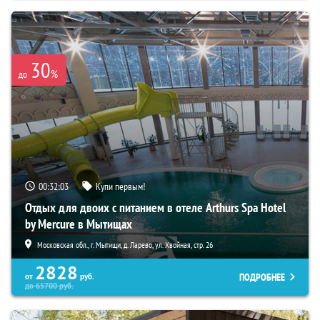
30
%
до
00:32:01
Купи первым!
Отдых для двоих с питанием в отеле Arthurs Spa Hotel
by Mercure в Мытищах
Московская обл., г. Мытищи, д. Ларево, ул. Хвойная, стр. 26
2828
ПОДРОБНЕЕ
от
руб.
до
65700
руб.