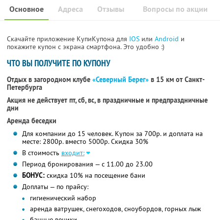
Основное
Адреса
Отзывы
Вопросы по акции
Скачайте приложение КупиКупона для
IOS
или
Android
и
покажите купон с экрана смартфона. Это удобно :)
ЧТО ВЫ ПОЛУЧИТЕ ПО КУПОНУ
Отдых в загородном клубе
«Северный Берег»
в 15 км от Санкт-
Петербурга
Акция не действует пт, сб, вс, в праздничные и предпраздничные
дни
Аренда беседки
Для компании до 15 человек. Купон за 700р. и доплата на
месте: 2800р. вместо 5000р. Скидка 30%
В стоимость
входит:
Период бронирования — с 11.00 до 23.00
БОНУС:
скидка 10% на посещение бани
Доплаты — по прайсу:
гигиенический набор
аренда ватрушек, снегоходов, сноубордов, горных лыж
банные веники