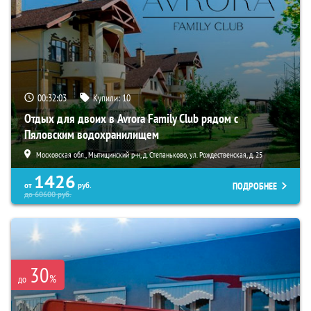
00:32:01
Купили:
10
Отдых для двоих в Avrora Family Club рядом с
Пяловским водохранилищем
Московская обл., Мытищинский р-н, д. Степаньково, ул. Рождественская, д. 25
1426
ПОДРОБНЕЕ
от
руб.
до
60600
руб.
30
%
до