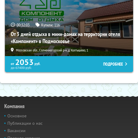
00:32:01
Купили:
116
От 3 дней отдыха в мини-домах на территории отеля
«Компонент» в Подмосковье
Московская обл., Солнечногорский р-н, д. Колтышево, 1
2053
ПОДРОБНЕЕ
от
руб.
до
67400
руб.
Компания
Основное
Публикации о нас
Вакансии
Правила сервиса