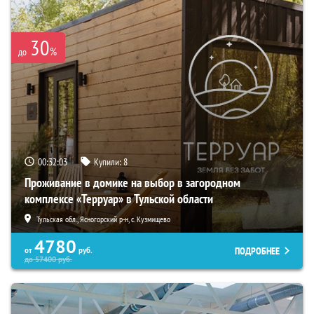
30
%
до
00:32:01
Купили:
8
Проживание в домике на выбор в загородном
комплексе «Терруар» в Тульской области
Тульская обл., Ясногорский р-н, с. Кузмищево
4780
ПОДРОБНЕЕ
от
руб.
до
57400
руб.