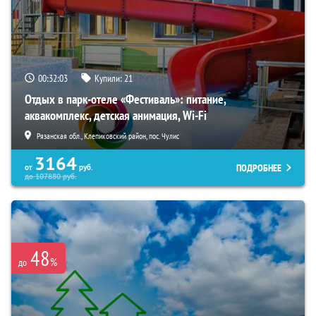
00:32:01
Купили:
21
Отдых в парк-отеле «Фестиваль»: питание,
аквакомплекс, детская анимация, Wi-Fi
Рязанская обл., Клепиковский район, пос. Чулис
3164
ПОДРОБНЕЕ
от
руб.
до
107880
руб.
48
%
до