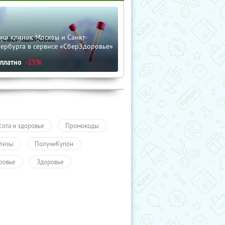
чи клиник Москвы и Санкт-
тербурга в сервисе «СберЗдоровье»
сплатно
-25%
сота и здоровье
Промокоды
лизы
ПолучиКупон
ровье
Здоровье