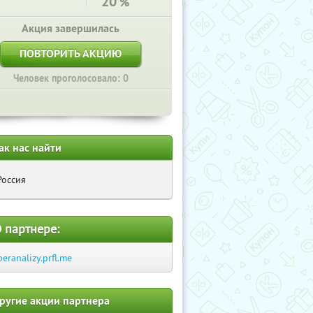
20
%
Акция завершилась
ПОВТОРИТЬ АКЦИЮ
Человек проголосовало: 0
ак нас найти
Россия
 партнере:
beranalizy.prfl.me
ругие акции партнера