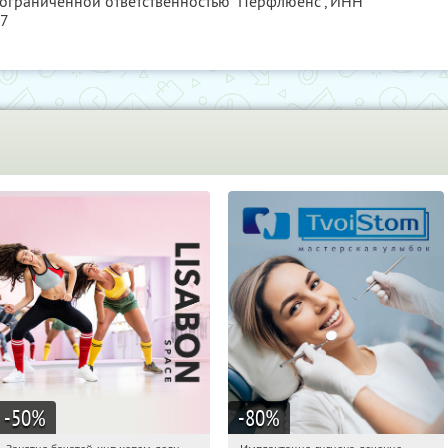
 ограниченной ответственностью "Перфлюенс",
ИНН
57
-50
%
-80
%