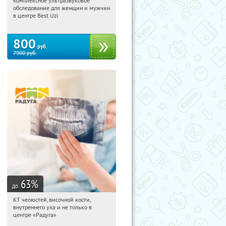
Комплексное ультразвуковое
10:43:36
Купили:
1
обследование для женщин и мужчин
Арбатская
в центре Best Uzi
800
руб.
7900
руб.
63
%
до
КТ челюстей, височной кости,
10:43:36
Купили:
53
внутреннего уха и не только в
Зябликово
центре «Радуга»