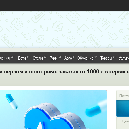
127
54
21
16
8
47
29
ечения
Дети
Отели
Туры
Авто
Обучение
Товары
Услуг
и первом и повторных заказах от 1000р. в сервис
Получ
Цена