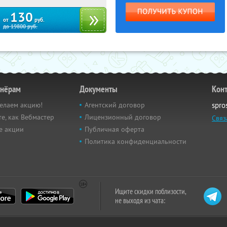
130
от
руб.
до
19800
руб.
тнёрам
Документы
Кон
елаем акцию!
Агентский договор
spro
е, как Вебмастер
Лицензионный договор
Связ
е акции
Публичная оферта
Политика конфиденциальности
Ищите скидки поблизости,
не выходя из чата: