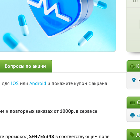
∞
Вопросы по акции
К
а для
IOS
или
Android
и покажите купон с экрана
О
м и повторных заказах от 1000р. в сервисе
s
Д
ите промокод
SH47E5348
в соответствующем поле