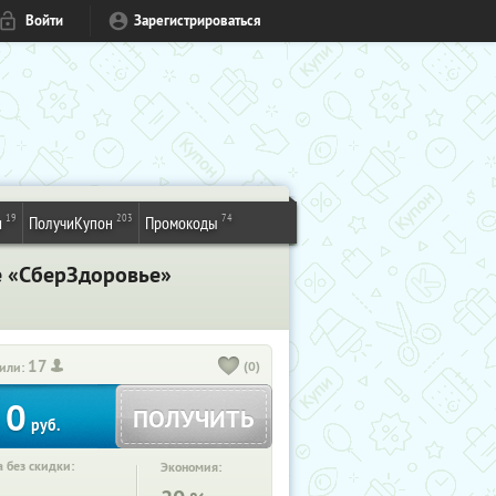
Войти
Зарегистрироваться
19
203
74
и
ПолучиКупон
Промокоды
е «СберЗдоровье»
17
(0)
или:
0
ПОЛУЧИТЬ
руб.
 без скидки:
Экономия: