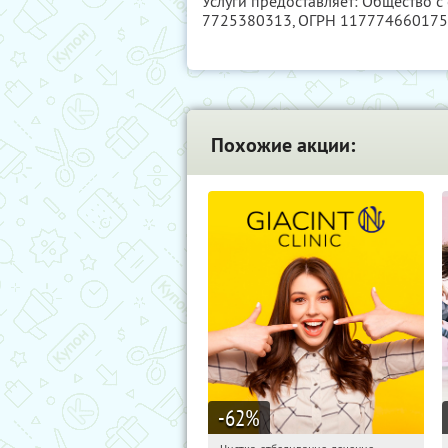
Услуги предоставляет: Общество с
7725380313
, ОГРН 11777466017
Похожие акции:
-62
%