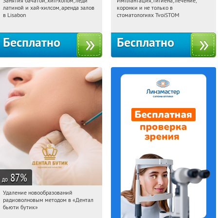
Занятия бачатой, хип-хопом, леди
Имплантация, гигиена, лечение,
10:43:36
Получили:
1
10:43:36
Получили:
3322
латиной и хай-хилсом, аренда залов
коронки и не только в
Петровско-Разумовская
Цветной бульвар
в Lisabon
стоматологиях TvoiSTOM
Пражская
Тёплый Стан
Фонвизинская
Яхромская
Бесплатно
Бесплатно
87
%
до
Удаление новообразований
10:43:36
Купили:
45
радиоволновым методом в «Дентал
Третьяковская
бьюти бутик»