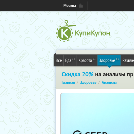
Москва
32
91
81
Все
Еда
Красота
Здоровье
Развл
Скидка 20%
на анализы пр
Главная
Здоровье
Анализы