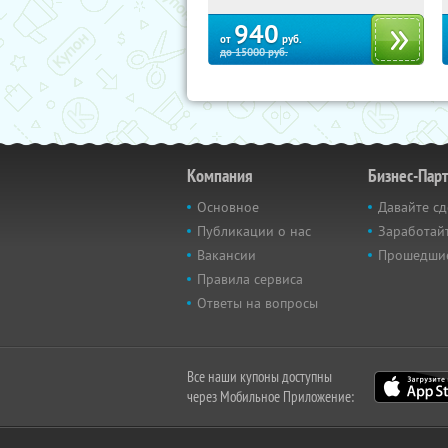
стр. 3
940
от
руб.
до
15000
руб.
Компания
Бизнес-Пар
Основное
Давайте сд
Публикации о нас
Заработайт
Вакансии
Прошедши
Правила сервиса
Ответы на вопросы
Все наши купоны доступны
через Мобильное Приложение: