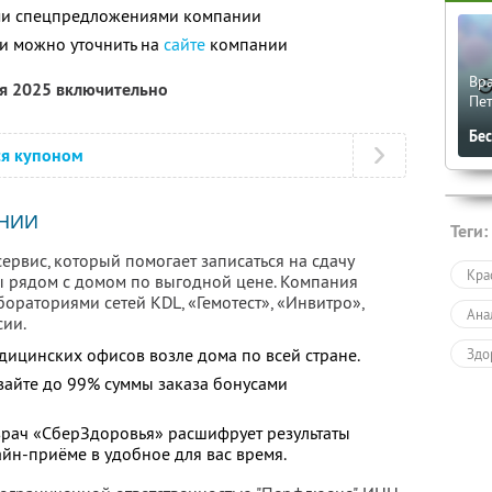
ими спецпредложениями компании
и можно уточнить на
сайте
компании
Вра
ря 2025 включительно
Пе
Бе
ся купоном
НИИ
Теги:
рвис, который помогает записаться на сдачу
Кра
ы рядом с домом по выгодной цене. Компания
бораториями сетей KDL, «Гемотест», «Инвитро»,
Ана
сии.
дицинских офисов возле дома по всей стране.
Здо
вайте до 99% суммы заказа бонусами
 врач «СберЗдоровья» расшифрует результаты
йн-приёме в удобное для вас время.