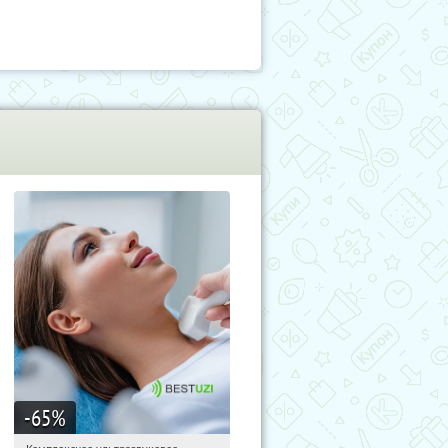
-65
%