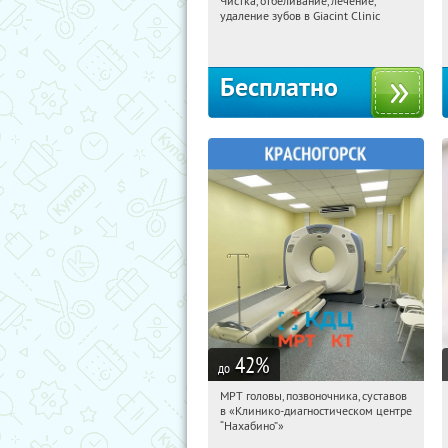
Чистка, отбеливание, лечение,
10:43:36
Получили:
2
удаление зубов в Giacint Clinic
Сходненская
Бесплатно
42
%
до
МРТ головы, позвоночника, суставов
10:43:36
Купили:
5
в «Клинико-диагностическом центре
Московская обл., г. Красногорск, раб.
“Нахабино”»
пос. Нахабино, Вокзальная ул., д. 25,