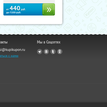
440
от
руб.
до
7200
руб.
такты
Мы в Соцсетях
si@kupikupon.ru
аться с нами