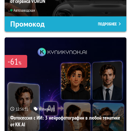
от сервиса VORON
Автозаводская
Промокод
ПОДРОБНЕЕ
-61
%
12:56:30
Купили:
81
Фотосессия с ИИ: 3 нейрофотографии в любой тематике
от KK AI