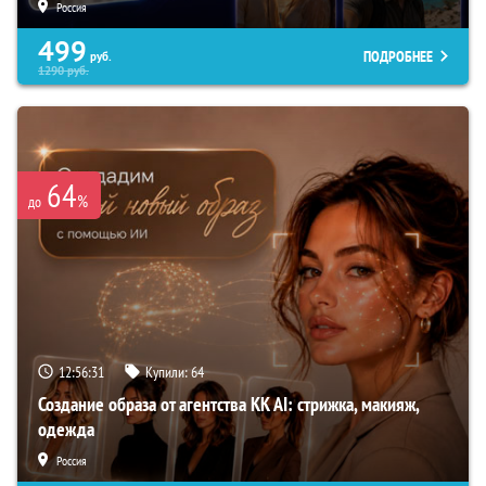
Россия
499
ПОДРОБНЕЕ
руб.
1290
руб.
64
%
до
12:56:30
Купили:
64
Создание образа от агентства KK AI: стрижка, макияж,
одежда
Россия