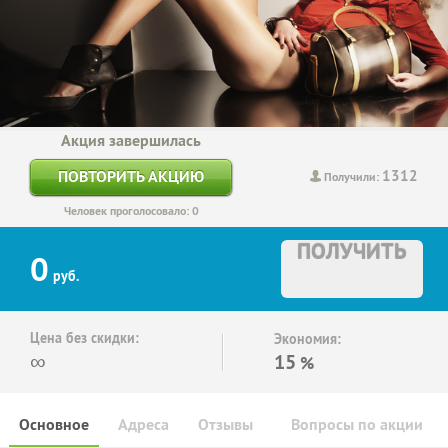
Акция завершилась
1312
ПОВТОРИТЬ АКЦИЮ
Получили:
Человек проголосовало: 0
ПОЛУЧИТЬ
0
руб.
Цена без скидки:
Экономия:
∞
15
%
Основное
Адреса
Отзывы
Вопросы по акции