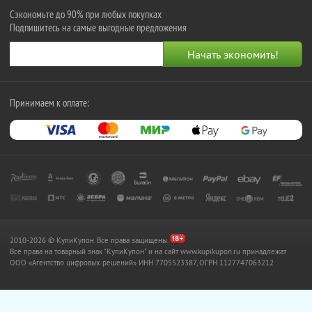
Сэкономьте до 90% при любых покупках
Подпишитесь на самые выгодные предложения
Принимаем к оплате:
2010-2026 © КупиКупон. Все права защищены.
Все права на товарный знак "КупиКупон" и на сайт www.kupikupon.ru принадлежат
OOO «Агентство цифровых решений» ИНН 7705523387, ОГРН 1127747063212