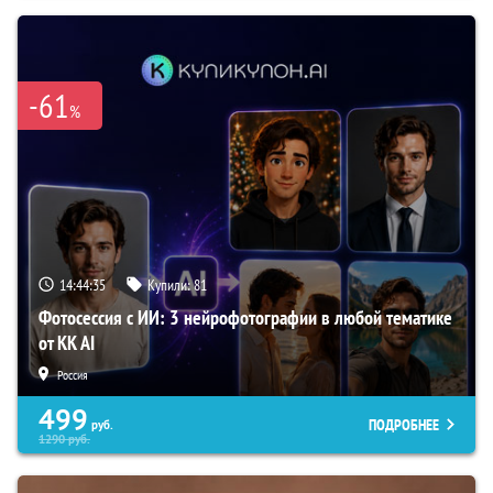
-61
%
14:44:34
Купили:
81
Фотосессия с ИИ: 3 нейрофотографии в любой тематике
от KK AI
Россия
499
ПОДРОБНЕЕ
руб.
1290
руб.