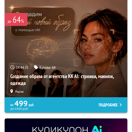
64
%
до
14:44:34
Купили:
64
Создание образа от агентства KK AI: стрижка, макияж,
одежда
Россия
499
ПОДРОБНЕЕ
от
руб.
до
6400
руб.