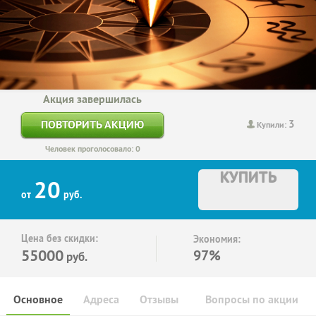
Акция завершилась
3
ПОВТОРИТЬ АКЦИЮ
Купили:
Человек проголосовало: 0
КУПИТЬ
20
от
руб.
Цена без скидки:
Экономия:
55000
97%
руб.
Основное
Адреса
Отзывы
Вопросы по акции