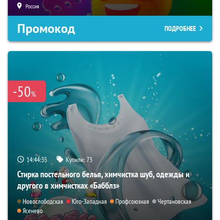
Россия
Промокод
ПОДРОБНЕЕ
-50
%
14:44:34
Купили:
73
Стирка постельного белья, химчистка шуб, одежды и
другого в химчистках «Бабблз»
Новослободская
Юго-Западная
Профсоюзная
Чертановская
Ясенево