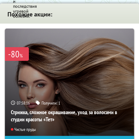
и
последствия
угревой
Похожие акции:
болезни.
-80
%
07:58:14
Получили:
1
Стрижка, сложное окрашивание, уход за волосами в
студии красоты «Тет»
Чистые пруды