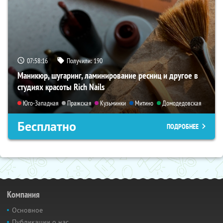
07:58:14
Получили:
190
Маникюр, шугаринг, ламинирование ресниц и другое в
студиях красоты Rich Nails
Юго-Западная
Пражская
Кузьминки
Митино
Домодедовская
Бесплатно
ПОДРОБНЕЕ
Компания
Основное
Публикации о нас