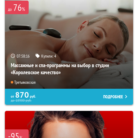
76
%
до
07:58:14
Купили:
4
Массажные и спа-программы на выбор в студии
«Королевское качество»
Третьяковская
870
ПОДРОБНЕЕ
от
руб.
до
18900
руб.
-95
%