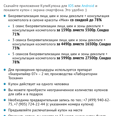
Скачайте приложение КупиКупона для
IOS
или
Android
и
покажите купон с экрана смартфона. Это удобно :)
Биоревитализация лица, шеи и зоны декольте + консультация
косметолога в салоне красоты «Мия»
со скидкой до 78%
1 сеанс биоревитализации лица, шеи и зоны декольте +
консультация косметолога
за 1590р. вместо 5500р. Скидка
71%
3 сеанса биоревитализации лица, шеи и зоны декольте +
консультация косметолога
за 4490р. вместо 16500р. Скидка
73%
5 сеансов биоревитализации лица, шеи и зоны декольте +
консультация косметолога
за 5990р. вместо 27500р. Скидка
78%
Для проведения процедуры используется препарат
«Гиалрипайер 07» – 2 мл, производства «Лаборатории
Тоскани»
Купон действует на одного человека
Вы можете приобрести неограниченное количество купонов
для себя и в подарок
Необходима предварительная запись по тел.: +7 (499) 940-62-
75, +7 (905) 724-22-44 (с указанием номера купона)
Предъявляйте распечатанный купон на месте
Отменить запись вы можете за 12 часов, иначе купон будет