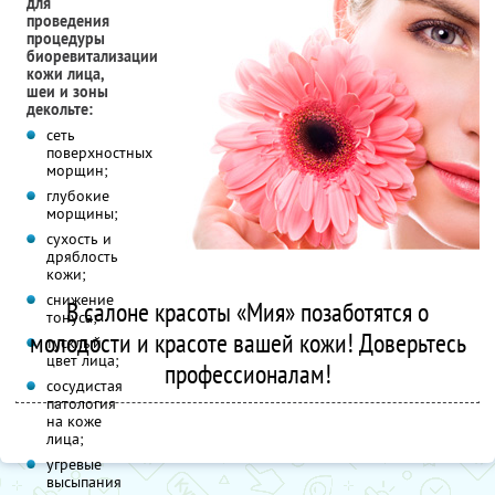
для
проведения
процедуры
биоревитализации
кожи лица,
шеи и зоны
декольте:
сеть
поверхностных
морщин;
глубокие
морщины;
сухость и
дряблость
кожи;
снижение
В салоне красоты «Мия» позаботятся о
тонуса;
молодости и красоте вашей кожи! Доверьтесь
тусклый
цвет лица;
профессионалам!
сосудистая
патология
на коже
лица;
угревые
высыпания