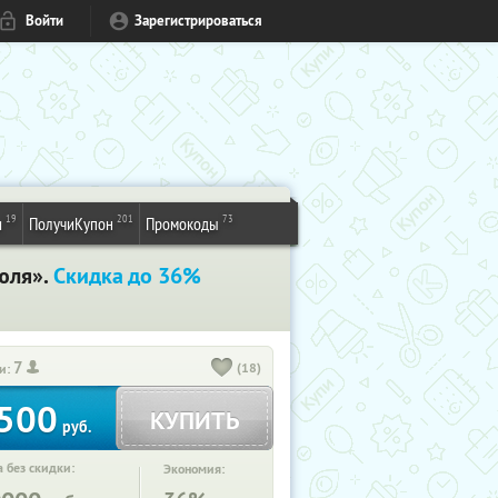
Войти
Зарегистрироваться
19
201
73
и
ПолучиКупон
Промокоды
юля».
Скидка до 36%
7
(18)
и:
500
КУПИТЬ
руб.
 без скидки:
Экономия: