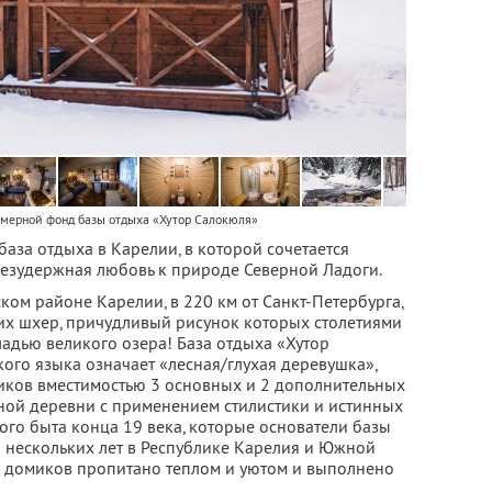
омерной фонд базы отдыха «Хутор Салокюля»
база отдыха в Карелии, в которой сочетается
езудержная любовь к природе Северной Ладоги.
ом районе Карелии, в 220 км от Санкт-Петербурга,
их шхер, причудливый рисунок которых столетиями
ладью великого озера! База отдыха «Хутор
кого языка означает «лесная/глухая деревушка»,
иков вместимостью 3 основных и 2 дополнительных
рной деревни с применением стилистики и истинных
ого быта конца 19 века, которые основатели базы
 нескольких лет в Республике Карелия и Южной
о домиков пропитано теплом и уютом и выполнено