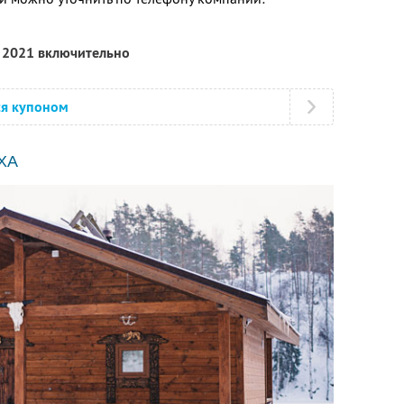
я 2021 включительно
ся купоном
ХА