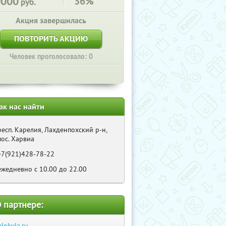
0000
36%
руб.
Акция завершилась
ПОВТОРИТЬ АКЦИЮ
Человек проголосовало: 0
ак нас найти
респ. Карелия, Лахденпохский р-н,
пос. Харвиа
+7(921)428-78-22
ежедневно с 10.00 до 22.00
 партнере:
alokyla.ru