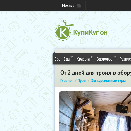
Москва
32
91
80
Все
Еда
Красота
Здоровье
Развл
От 2 дней для троих в об
Главная
Туры
Экскурсионные туры