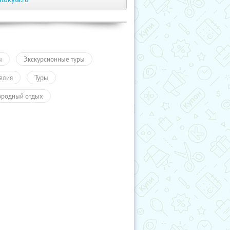
ы
Экскурсионные туры
елия
Туры
ородный отдых