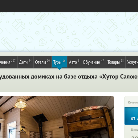
127
54
20
16
8
47
28
ечения
Дети
Отели
Туры
Авто
Обучение
Товары
Услуг
орудованных домиках на базе отдыха «Хутор Салок
Купил
от
Цена