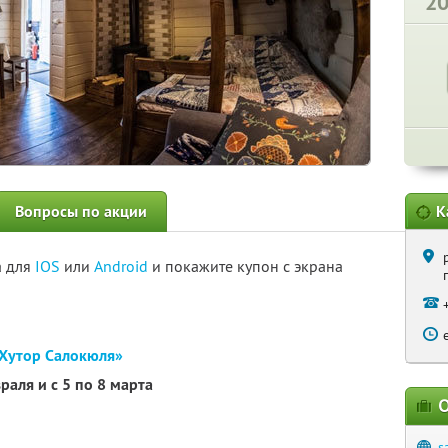
2
Вопросы по акции
К
а для
IOS
или
Android
и покажите купон с экрана
Хутор Салокюля»
раля и с 5 по 8 марта
О
s