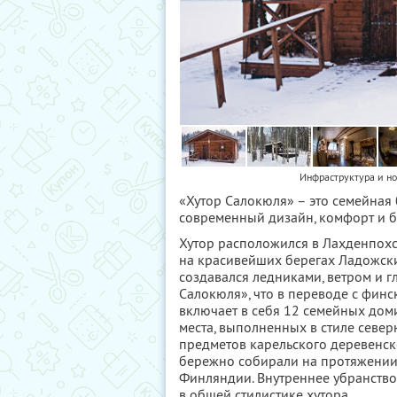
Инфраструктура и н
«Хутор Салокюля» – это семейная 
современный дизайн, комфорт и б
Хутор расположился в Лахденпохск
на красивейших берегах Ладожск
создавался ледниками, ветром и г
Салокюля», что в переводе с финс
включает в себя 12 семейных дом
места, выполненных в стиле севе
предметов карельского деревенск
бережно собирали на протяжении
Финляндии. Внутреннее убранств
в общей стилистике хутора.