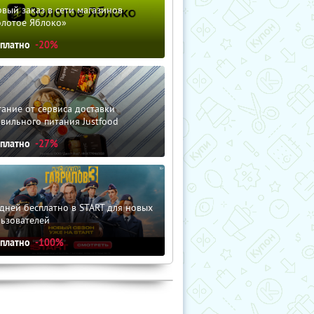
вый заказ в сети магазинов
олотое Яблоко»
сплатно
-20%
ание от сервиса доставки
вильного питания Justfood
сплатно
-27%
дней бесплатно в START для новых
льзователей
сплатно
-100%