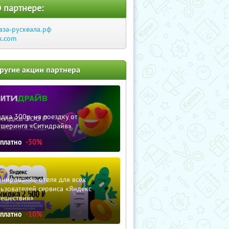
 партнере:
аза-рускеала.рф
k.com
ругие акции партнера
дка 300р. на поездку от
ршеринга «Ситидрайв»
сплатно
-50%
нирование отеля для всех
ьзователей сервиса «Яндекс
тешествия»
сплатно
-10%