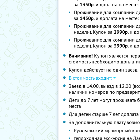
за
1350р
. и доплата на месте:
Проживание для компании до 
за
1450р
. и доплата на месте:
Проживание для компании до 
недели). Купон за
2990р
. и д
Проживание для компании до 
недели). Купон за
3990р
. и д
Внимание!
Купон является пер
стоимость необходимо доплатит
Купон действует на один заезд
В стоимость входит:
Заезд в 14.00, выезд в 12.00 (
наличии номеров по предвари
Дети до 7 лет могут проживать
места
Для детей старше 7 лет доплата
За дополнительную плату возм
Рускеальский мраморный кан
теплоходная экскурсия на Л