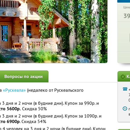
Цена
3
Вопросы по акции
К
ха
«Рускеала»
(недалеко от Рускеальского
3 дня и 2 ночи (в будние дни). Купон за 990р. и
сто 5600р.
Скидка 50%
3 дня и 2 ночи (в будние дни). Купон за 1090р. и
сто 6900р
. Скидка 54%
4 человек на 3 дня и 2 ночи (в будние дни). Купон