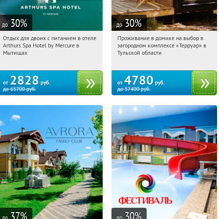
30
%
30
%
до
до
Отдых для двоих с питанием в отеле
Проживание в домике на выбор в
11:39:45
Купи первым!
11:39:45
Купили:
8
Arthurs Spa Hotel by Mercure в
загородном комплексе «Терруар» в
Московская обл., г. Мытищи, д.
Тульская обл., Ясногорский р-н, с.
Мытищах
Тульской области
Ларево, ул. Хвойная, стр. 26
Кузмищево
2828
4780
от
руб.
от
руб.
до
65700
руб.
до
57400
руб.
37
%
30
%
до
до