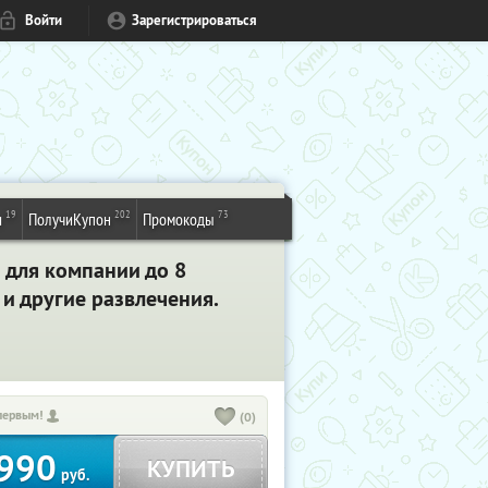
Войти
Зарегистрироваться
19
202
73
и
ПолучиКупон
Промокоды
и для компании до 8
 и другие развлечения.
первым!
(0)
990
КУПИТЬ
руб.