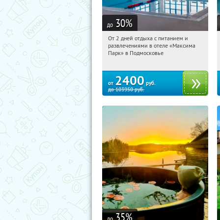
30
%
до
От 2 дней отдыха с питанием и
11:39:45
Купили:
1
развлечениями в отеле «Максима
Московская обл., Дмитровский р-н, д.
Парк» в Подмосковье
Горки Сухаревские
2400
от
руб.
до
103950
руб.
35
%
до