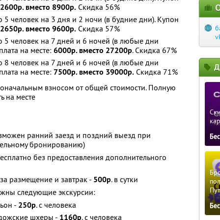
2600р. вместо 8900р.
Скидка 56%
О
5 человек на 3 дня и 2 ночи (в будние дни). Купон
2650р. вместо 9600р.
Скидка 57%
б
v
5 человек на 7 дней и 6 ночей (в любые дни
оплата на месте:
6000р. вместо 27200р
. Скидка 67%
8 человек на 7 дней и 6 ночей (в любые дни
Д
оплата на месте:
7500р. вместо 39000р.
Скидка 71%
воначальным взносом от общей стоимости. Полную
ь на месте
Ски
ка
возможен ранний заезд и поздний выезд при
Бе
тельному бронированию)
 бесплатно без предоставления дополнительного
Бро
 за размещение и завтрак -
500р
. в сутки
пол
Пу
ожны следующие экскурсии:
ьон -
250р
. с человека
Бе
адожские шхеры -
1160р
. с человека