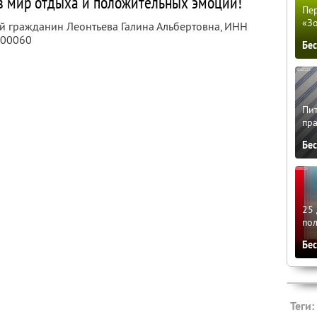
в мир отдыха и положительных эмоций!
Пер
«З
ый гражданин Леонтьева Галина Альбертовна,
ИНН
100060
Бе
Пит
пра
Бе
25 
по
Бе
Теги: