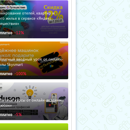
нирование отелей, квартир и
го жилья в сервисе «Яндекс
тешествия»
сплатно
-12%
сплатный вводный урок от онлайн-
олы Skysmart
сплатно
-100%
зличные курсы от онлайн-академии
дюсон»
сплатно
-5%