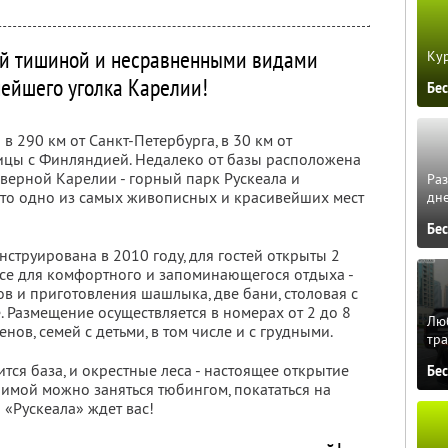
ой тишиной и несравненными видами
Кур
ейшего уголка Карелии!
Бе
в 290 км от Санкт-Петербурга, в 30 км от
ницы с Финляндией. Недалеко от базы расположена
еверной Карелии - горный парк Рускеала и
Ра
то одно из самых живописных и красивейших мест
дне
Бе
струирована в 2010 году, для гостей открыты 2
все для комфортного и запоминающегося отдыха -
в и приготовления шашлыка, две бани, столовая с
 Размещение осуществляется в номерах от 2 до 8
Люб
нов, семей с детьми, в том числе и с грудными.
тра
тся база, и окрестные леса - настоящее открытие
Бе
Зимой можно заняться тюбингом, покататься на
 «Рускеала» ждет вас!