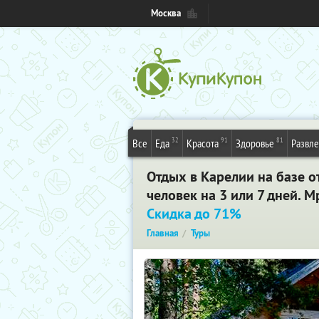
Москва
32
91
81
Все
Еда
Красота
Здоровье
Развл
Отдых в Карелии на базе от
человек на 3 или 7 дней. 
Скидка до 71%
Главная
Туры