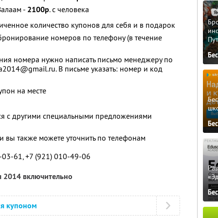
Валаам -
2100р
. с человека
Бро
ченное количество купонов для себя и в подарок
ино
ронирование номеров по телефону (в течение
Пу
Бе
ия номера нужно написать письмо менеджеру по
a2014@gmail.ru. В письме указать: номер и код
упон на месте
Бе
шк
тся с другими специальными предложениями
Бе
 вы также можете уточнить по телефонам
0-03-61, +7 (921) 010-49-06
Ра
я 2014 включительно
«Э
Бе
ся купоном