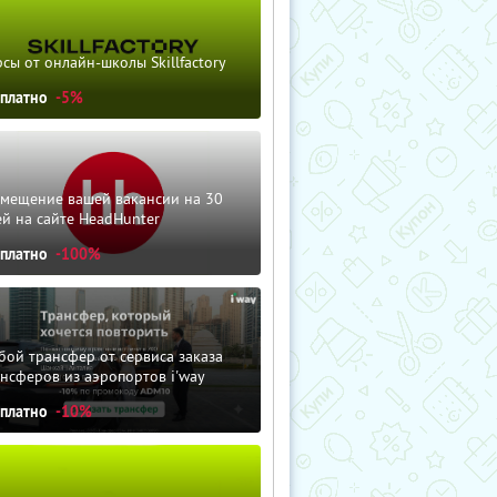
сы от онлайн-школы Skillfactory
сплатно
-5%
змещение вашей вакансии на 30
й на сайте HeadHunter
сплатно
-100%
ой трансфер от сервиса заказа
нсферов из аэропортов i'way
сплатно
-10%