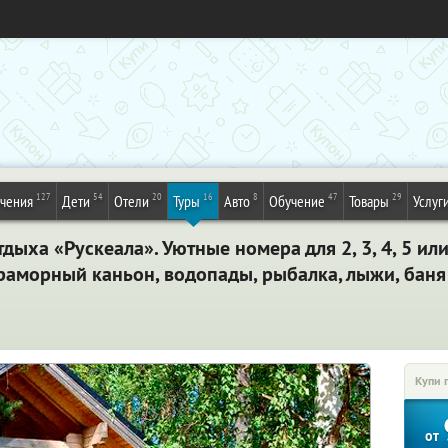
127
54
20
16
8
47
29
ечения
Дети
Отели
Туры
Авто
Обучение
Товары
Услуг
дыха «Рускеала». Уютные номера для 2, 3, 4, 5 ил
Мраморный каньон, водопады, рыбалка, лыжи, баня
Купи 
от