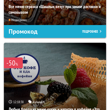
Все меню сервиса «Шашлык везу» при заказе доставки и
самовывозе
Медведково
Промокод
ПОДРОБНЕЕ
-50
%
12:18:37
Купили:
6
Любые блюда из меню кухни и напитки в кофейне «Это