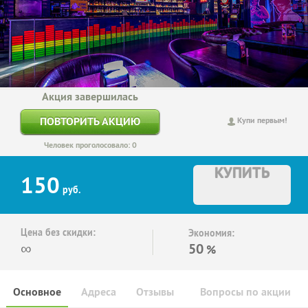
Акция завершилась
ПОВТОРИТЬ АКЦИЮ
Купи первым!
Человек проголосовало: 0
КУПИТЬ
150
руб.
Цена без скидки:
Экономия:
∞
50
%
Основное
Адреса
Отзывы
Вопросы по акции