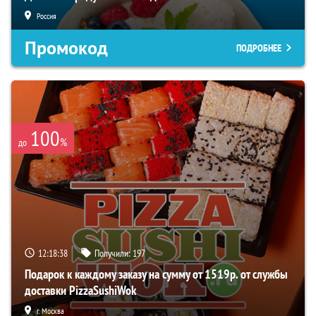
Россия
Промокод
ПОДРОБНЕЕ
100
%
до
12:18:37
Получили:
197
Подарок к каждому заказу на сумму от 1519р. от службы
доставки PizzaSushiWok
г. Москва