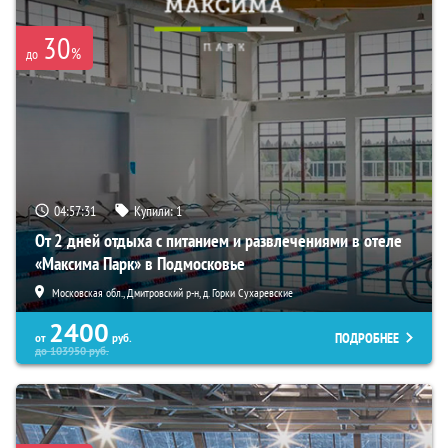
30
%
до
04:57:30
Купили:
1
От 2 дней отдыха с питанием и развлечениями в отеле
«Максима Парк» в Подмосковье
Московская обл., Дмитровский р-н, д. Горки Сухаревские
2400
ПОДРОБНЕЕ
от
руб.
до
103950
руб.