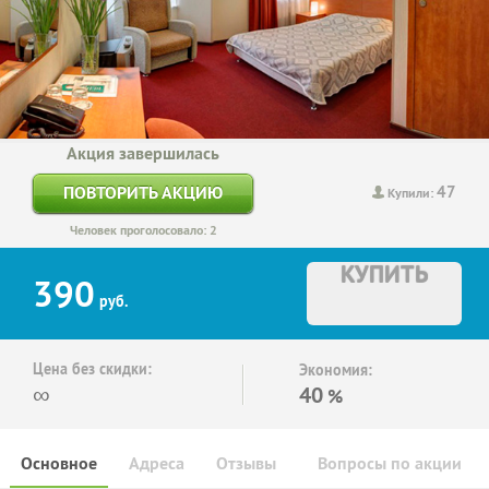
Акция завершилась
47
ПОВТОРИТЬ АКЦИЮ
Купили:
Человек проголосовало: 2
КУПИТЬ
390
руб.
Цена без скидки:
Экономия:
∞
40
%
Основное
Адреса
Отзывы
Вопросы по акции