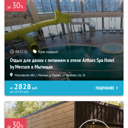
30
%
до
04:57:30
Купи первым!
Отдых для двоих с питанием в отеле Arthurs Spa Hotel
by Mercure в Мытищах
Московская обл., г. Мытищи, д. Ларево, ул. Хвойная, стр. 26
2828
ПОДРОБНЕЕ
от
руб.
до
65700
руб.
30
%
до