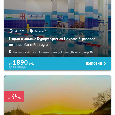
04:57:30
Купили:
1
Отдых в «Амакс Курорт ‎Красная Пахра»: 3-разовое
питание, бассейн, сауна
Московская обл., пос-е Краснопахорское, с. Красное, Парковая улица, 10с1
1890
ПОДРОБНЕЕ
от
руб.
до
49000
руб.
35
%
до