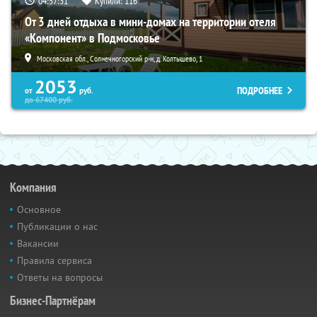
04:57:30
Купили:
116
От 3 дней отдыха в мини-домах на территории отеля
«Компонент» в Подмосковье
Московская обл., Солнечногорский р-н, д. Колтышево, 1
2053
ПОДРОБНЕЕ
от
руб.
до
67400
руб.
Компания
Основное
Публикации о нас
Вакансии
Правила сервиса
Ответы на вопросы
Бизнес-Партнёрам