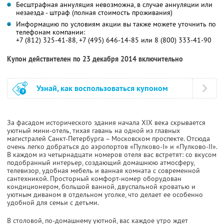
Бесштрафная аннуляция невозможна, в случае аннуляции или
незаезда - штраф (полная стоимость проживания)
Информацию по условиям акции вы также можете уточнить по
телефонам компании:
+7 (812) 325-41-88, +7 (495) 646-14-85 или 8 (800) 333-41-90
Купон действителен по 23 декабря 2014 включительно
Узнай, как воспользоваться купоном
За фасадом исторического здания начала XIX века скрывается
уютный мини-отель, тихая гавань на одной из главных
магистралей Санкт-Петербурга – Московском проспекте. Отсюда
очень легко добраться до аэропортов «Пулково-I» и «Пулково-II».
В каждом из четырнадцати номеров отеля вас встретят: со вкусом
подобранный интерьер, создающий домашнюю атмосферу,
телевизор, удобная мебель и ванная комната с современной
сантехникой. Просторный комфорт-номер оборудован
кондиционером, большой ванной, двуспальной кроватью и
уютным диваном в отдельном уголке, что делает ее особенно
удобной для семьи с детьми.
В столовой, по-домашнему уютной, вас каждое утро ждет