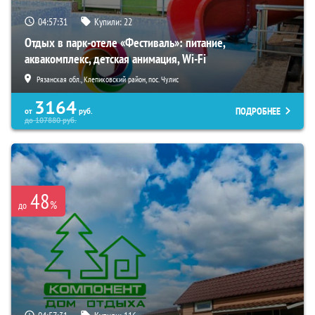
04:57:30
Купили:
22
Отдых в парк-отеле «Фестиваль»: питание,
аквакомплекс, детская анимация, Wi-Fi
Рязанская обл., Клепиковский район, пос. Чулис
3164
ПОДРОБНЕЕ
от
руб.
до
107880
руб.
48
%
до