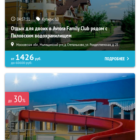
04:57:30
Купили:
10
Отдых для двоих в Avrora Family Club рядом с
Пяловским водохранилищем
Московская обл., Мытищинский р-н, д. Степаньково, ул. Рождественская, д. 25
1426
ПОДРОБНЕЕ
от
руб.
до
60600
руб.
30
%
до