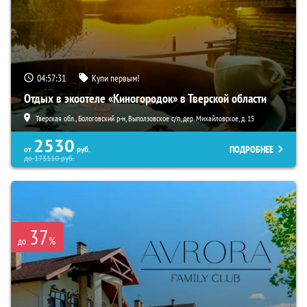
04:57:30
Купи первым!
Отдых в экоотеле «Киногородок» в Тверской области
Тверская обл., Бологовский р-н, Выползовское с/п, дер. Михайловское, д. 15
2530
ПОДРОБНЕЕ
от
руб.
до
173110
руб.
37
%
до