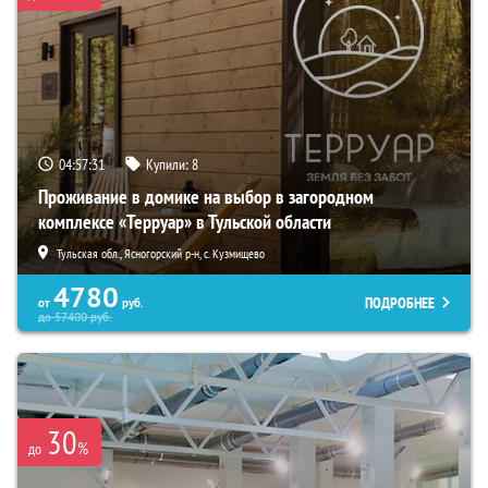
04:57:30
Купили:
8
Проживание в домике на выбор в загородном
комплексе «Терруар» в Тульской области
Тульская обл., Ясногорский р-н, с. Кузмищево
4780
ПОДРОБНЕЕ
от
руб.
до
57400
руб.
30
%
до