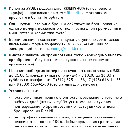
Купон за
390р.
предоставляет
скидку 40%
(от основного
тарифа) на проживание в отеле
Rinaldi
на Московском
проспекте в Санкт-Петербурге
Один купон – это одна бронь и действует на бронирование
одного номера, независимо от количества дней проживания в
мини-отеле и количества гостей
Бронирование проживания по купону осуществляется только в
письменной форме по факсу
+7 (812) 325-41-89
или по
электронной почте
incoming@rinaldi.ru
Вместе с заявкой на бронирование гостю необходимо выслать
приобретенный купон (номера купонов по телефону не
принимаются)
Наличие свободных номеров по купонам можно узнать с 9.00
до 21.00 (с понедельника по пятницу) и с 10.00 до 16.00 в
субботу по телефонам:
+7 (812) 325-41-88
,
+7 (495) 646-14-85
или
8 (800) 333-41-90
(бесплатный для регионов)
Условия оплаты:
Гость оплачивает полную стоимость проживания в течение 3
рабочих дней (включая субботу) с момента получения
подтверждения о бронировании от сотрудников отдела
бронирования Rinaldi
Бесштрафная аннуляция, отказ, сокращение проживания
невозможно – штраф 100%. Любые продления проживания
без купона в отеле происходят только по открытым ценам