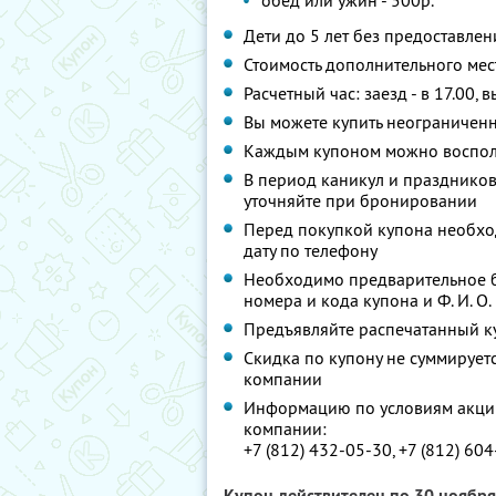
обед или ужин - 500р.
Дети до 5 лет без предоставле
Стоимость дополнительного мест
Расчетный час: заезд - в 17.00, в
Вы можете купить неограниченн
Каждым купоном можно восполь
В период каникул и праздников
уточняйте при бронировании
Перед покупкой купона необхо
дату по телефону
Необходимо предварительное б
номера и кода купона и Ф. И. О.
Предъявляйте распечатанный к
Скидка по купону не суммируе
компании
Информацию по условиям акции
компании:
+7 (812) 432-05-30, +7 (812) 60
Купон действителен по 30 ноябр