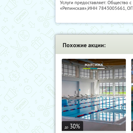
Услуги предоставляет: Общество с
«Репинская»,
ИНН 7843005661
, О
Похожие акции:
30
%
до