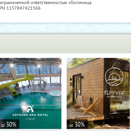
 ограниченной ответственностью «Гостиница
ГРН 1157847421566
30
%
30
%
до
до