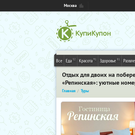
Москва
32
91
81
Все
Еда
Красота
Здоровье
Развл
Отдых для двоих на побер
«Репинская»: уютные номер
Главная
Туры