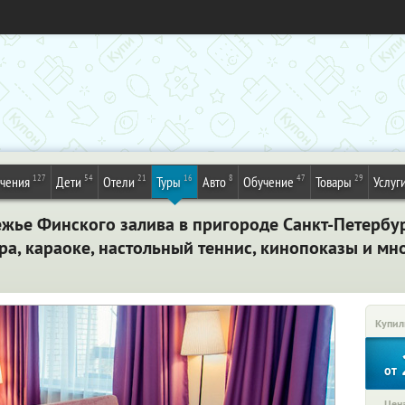
127
54
21
16
8
47
29
ечения
Дети
Отели
Туры
Авто
Обучение
Товары
Услуг
ежье Финского залива в пригороде Санкт-Петербур
а, караоке, настольный теннис, кинопоказы и мн
Купил
от
Цена