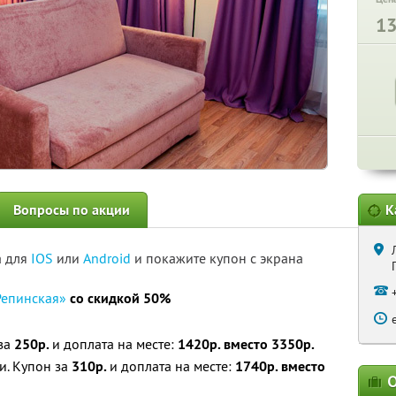
1
Вопросы по акции
К
а для
IOS
или
Android
и покажите купон с экрана
Репинская»
со скидкой 50%
за
250р.
и доплата на месте:
1420р. вместо 3350р.
и. Купон за
310р.
и доплата на месте:
1740р. вместо
О