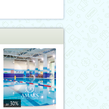
30
%
до