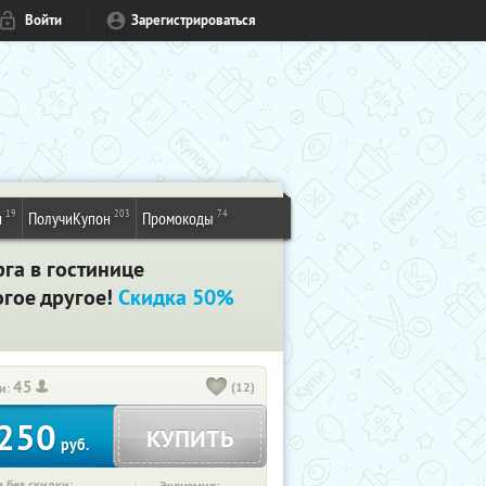
Войти
Зарегистрироваться
19
203
74
и
ПолучиКупон
Промокоды
га в гостинице
огое другое!
Скидка 50%
45
(12)
и:
250
КУПИТЬ
руб.
 без скидки: