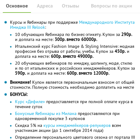
Основное
Адреса
Отзывы
Вопросы по акции
Курсы и Reбинары при поддержке
Международного Института
Имиджа III Relook
:
10 обучающих Reбинара по бизнес-этикету. Купон за
290р.
и доплата на месте:
300р. вместо 60000р.
Итальянский курс Fashion Image & Styling Intensive: модная
профессия без отрыва от работы, учебы. Купон за
450р.
и
доплата на месте:
600р. вместо 49000р.
20 обучающих вебинаров по имиджу, шопингу, моде, стилю
и по от итальянских и российских имиджмейкеров. Купон за
590р.
и доплата на месте:
600р. вместо 12000р.
Внимание!
Купон является первоначальным взносом от общей
стоимости. Полную стоимость необходимо доплатить на месте
БОНУСЫ:
Курс «Дефиле»
предоставляется при полной оплате курса в
течение суток
Бонусные Reбинары из Милана
предоставляются при
одновременной покупке 3 купонов
Скидка 5% на
курсы имиджмейкеров-релукеров
всем
участникам акции (до 1 сентября 2014 года)
Определение персонального цветового сезона от портала III