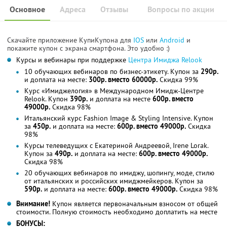
Основное
Адреса
Отзывы
Вопросы по акции
Скачайте приложение КупиКупона для
IOS
или
Android
и
покажите купон с экрана смартфона. Это удобно :)
Курсы и вебинары при поддержке
Центра Имиджа Relook
10 обучающих вебинаров по бизнес-этикету. Купон за
290р.
и доплата на месте:
300р. вместо 60000р.
Скидка 99%
Курс «Имиджелогия» в Международном Имидж-Центре
Relook. Купон
390р.
и доплата на месте
600р. вместо
49000р.
Скидка 98%
Итальянский курс Fashion Image & Styling Intensive. Купон
за
450р.
и доплата на месте:
600р. вместо 49000р.
Скидка
98%
Курсы телеведущих с Екатериной Андреевой, Irene Lorak.
Купон за
490р.
и доплата на месте:
600р. вместо 49000р.
Скидка 98%
20 обучающих вебинаров по имиджу, шопингу, моде, стилю
от итальянских и российских имиджмейкеров. Купон за
590р.
и доплата на месте:
600р. вместо 49000р.
Скидка 98%
Внимание!
Купон является первоначальным взносом от общей
стоимости. Полную стоимость необходимо доплатить на месте
БОНУСЫ: