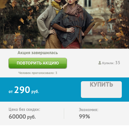
Акция завершилась
35
ПОВТОРИТЬ АКЦИЮ
Купили:
Человек проголосовало: 3
КУПИТЬ
290
от
руб.
Цена без скидки:
Экономия:
60000
99%
руб.