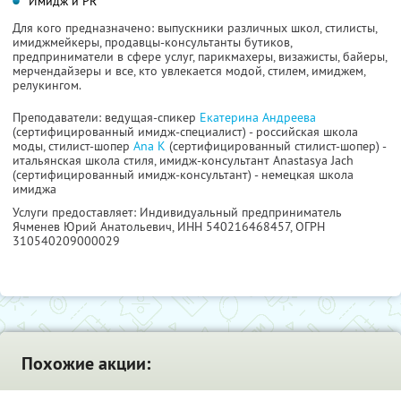
Имидж и PR
Для кого предназначено: выпускники различных школ, стилисты,
имиджмейкеры, продавцы-консультанты бутиков,
предприниматели в сфере услуг, парикмахеры, визажисты, байеры,
мерчендайзеры и все, кто увлекается модой, стилем, имиджем,
релукингом.
Преподаватели: ведущая-спикер
Екатерина Андреева
(сертифицированный имидж-специалист) - российская школа
моды, стилист-шопер
Ana K
(сертифицированный стилист-шопер) -
итальянская школа стиля, имидж-консультант Anastasya Jach
(сертифицированный имидж-консультант) - немецкая школа
имиджа
Услуги предоставляет: Индивидуальный предприниматель
Ячменев Юрий Анатольевич,
ИНН 540216468457
, ОГРН
310540209000029
Похожие акции: