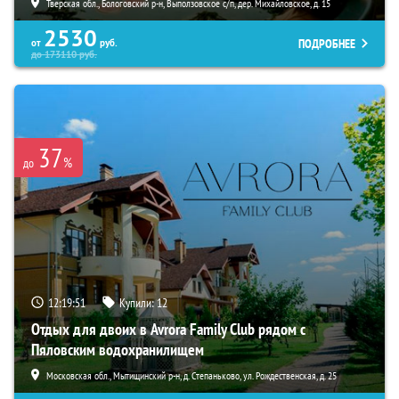
Тверская обл., Бологовский р-н, Выползовское с/п, дер. Михайловское, д. 15
2530
ПОДРОБНЕЕ
от
руб.
до
173110
руб.
37
%
до
12:19:50
Купили:
12
Отдых для двоих в Avrora Family Club рядом с
Пяловским водохранилищем
Московская обл., Мытищинский р-н, д. Степаньково, ул. Рождественская, д. 25