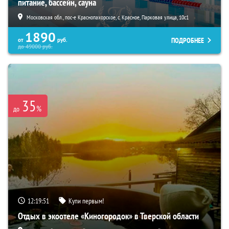
питание, бассейн, сауна
Московская обл., пос-е Краснопахорское, с. Красное, Парковая улица, 10с1
1890
ПОДРОБНЕЕ
от
руб.
до
49000
руб.
35
%
до
12:19:50
Купи первым!
Отдых в экоотеле «Киногородок» в Тверской области