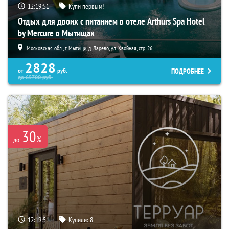
12:19:50
Купи первым!
Отдых для двоих с питанием в отеле Arthurs Spa Hotel
by Mercure в Мытищах
Московская обл., г. Мытищи, д. Ларево, ул. Хвойная, стр. 26
2828
ПОДРОБНЕЕ
от
руб.
до
65700
руб.
30
%
до
12:19:50
Купили:
8