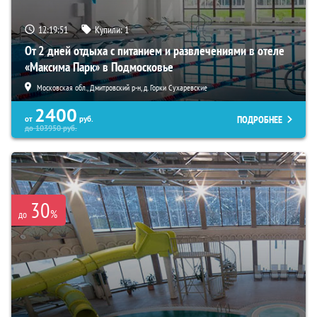
12:19:50
Купили:
1
От 2 дней отдыха с питанием и развлечениями в отеле
«Максима Парк» в Подмосковье
Московская обл., Дмитровский р-н, д. Горки Сухаревские
2400
ПОДРОБНЕЕ
от
руб.
до
103950
руб.
30
%
до