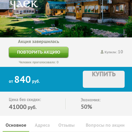
Акция завершилась
10
ПОВТОРИТЬ АКЦИЮ
Купили:
Человек проголосовало: 0
КУПИТЬ
840
от
руб.
Цена без скидки:
Экономия:
41000
50%
руб.
Основное
Адреса
Отзывы
Вопросы по акции