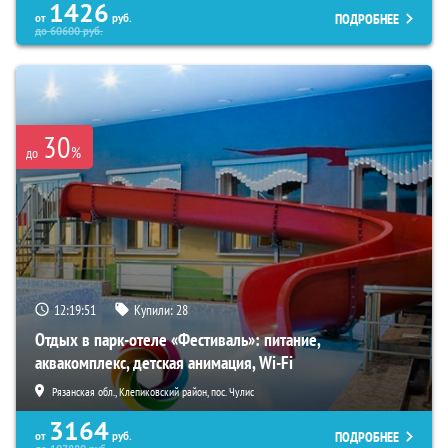
1426
ПОДРОБНЕЕ
от
руб.
до
60600
руб.
30
%
до
12:19:50
Купили:
28
Отдых в парк-отеле «Фестиваль»: питание,
аквакомплекс, детская анимация, Wi-Fi
Рязанская обл., Клепиковский район, пос. Чулис
3164
ПОДРОБНЕЕ
от
руб.