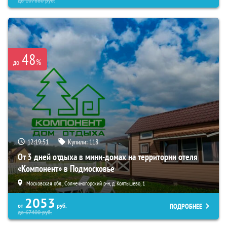
до
107880
руб.
48
%
до
12:19:50
Купили:
118
От 3 дней отдыха в мини-домах на территории отеля
«Компонент» в Подмосковье
Московская обл., Солнечногорский р-н, д. Колтышево, 1
2053
ПОДРОБНЕЕ
от
руб.
до
67400
руб.