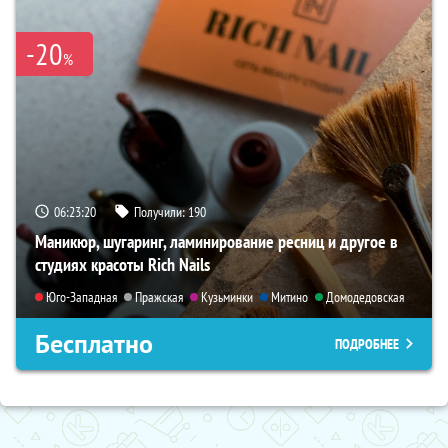
-20
%
06:23:19
Получили:
190
Маникюр, шугаринг, ламинирование ресниц и другое в
студиях красоты Rich Nails
Юго-Западная
Пражская
Кузьминки
Митино
Домодедовская
Бесплатно
ПОДРОБНЕЕ