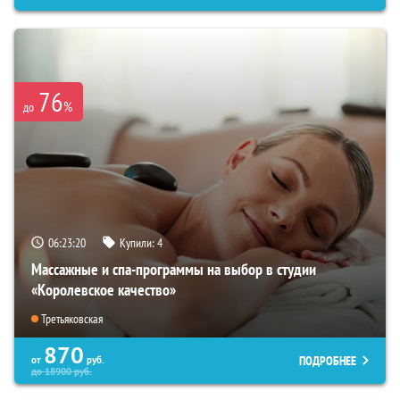
76
%
до
06:23:19
Купили:
4
Массажные и спа-программы на выбор в студии
«Королевское качество»
Третьяковская
870
ПОДРОБНЕЕ
от
руб.
до
18900
руб.