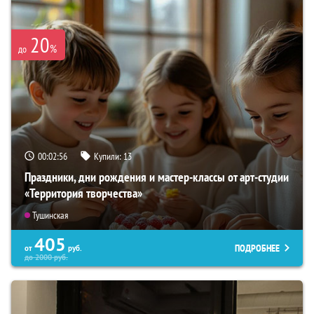
20
%
до
00:02:54
Купили:
13
Праздники, дни рождения и мастер-классы от арт-студии
«Территория творчества»
Тушинская
405
ПОДРОБНЕЕ
от
руб.
до
2000
руб.