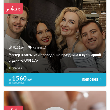
45
%
до
00:02:54
Купили:
14
Мастер-классы или проведение праздника в кулинарной
студии «ЛОФТ17»
Тульская
1560
ПОДРОБНЕЕ
от
руб.
до
66000
руб.