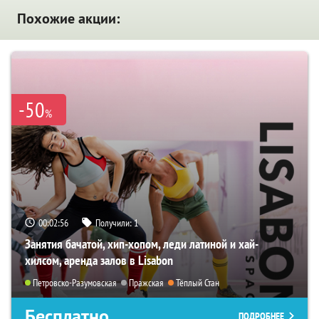
Похожие акции:
-50
%
00:02:54
Получили:
1
Занятия бачатой, хип-хопом, леди латиной и хай-
хилсом, аренда залов в Lisabon
Петровско-Разумовская
Пражская
Тёплый Стан
Бесплатно
ПОДРОБНЕЕ