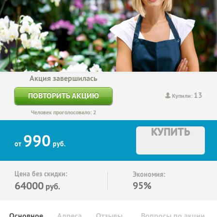
Акция завершилась
13
ПОВТОРИТЬ АКЦИЮ
Купили:
Человек проголосовало: 2
КУПИТЬ
990
от
руб.
Цена без скидки:
Экономия:
64000
95%
руб.
Основное
Адреса
Отзывы
Вопросы по акции