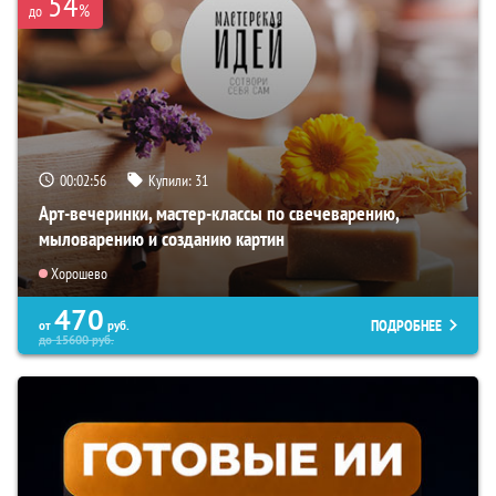
54
%
до
00:02:54
Купили:
31
Арт-вечеринки, мастер-классы по свечеварению,
мыловарению и созданию картин
Хорошево
470
ПОДРОБНЕЕ
от
руб.
до
15600
руб.