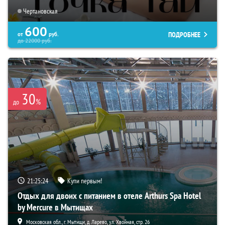
Чертановская
600
ПОДРОБНЕЕ
от
руб.
до
22000
руб.
30
%
до
21:25:23
Купи первым!
Отдых для двоих с питанием в отеле Arthurs Spa Hotel
by Mercure в Мытищах
Московская обл., г. Мытищи, д. Ларево, ул. Хвойная, стр. 26