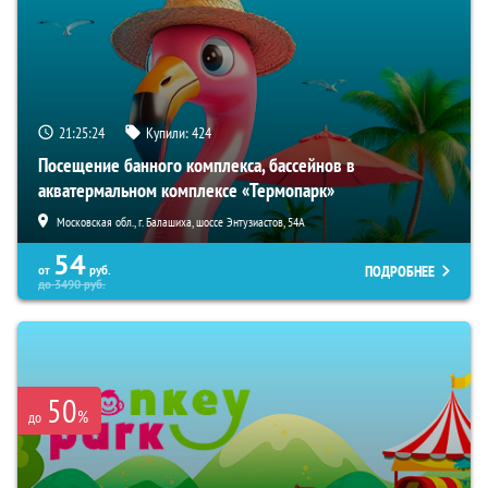
21:25:23
Купили:
424
Посещение банного комплекса, бассейнов в
акватермальном комплексе «Термопарк»
Московская обл., г. Балашиха, шоссе Энтузиастов, 54А
54
ПОДРОБНЕЕ
от
руб.
до
3490
руб.
50
%
до