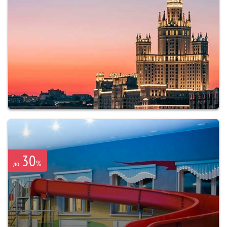
30
%
до