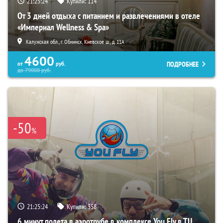
21:25:23
Купили:
114
От 3 дней отдыха с питанием и развлечениями в отеле
«Империал Wellness & Spa»
Калужская обл., г. Обнинск, Киевское ш., д. 11А
4600
ПОДРОБНЕЕ
от
руб.
до
79000
руб.
-50
%
21:25:23
Купили:
358
6 минут полета в аэротрубе в комплексе You Fly в ТЦ