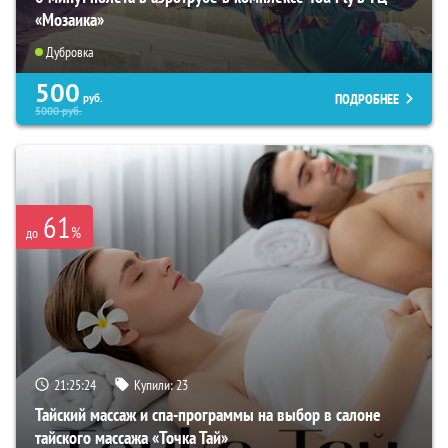
«Мозаика»
Дубровка
500
ПОДРОБНЕЕ
руб.
5000
руб.
61
%
до
21:25:23
Купили:
23
Тайский массаж и спа-программы на выбор в салоне
тайского массажа «Точка Тай»