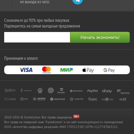
не выходя из чата:
Сэкономьте до 90% при любых покупках
Подпишитесь на самые выгодные предложения
Принимаем к оплате:
2010-2026 © КупиКупон. Все права защищены.
Все права на товарный знак "КупиКупон" и на сайт www.kupikupon.ru принадлежат
OOO «Агентство цифровых решений» ИНН 7705523387, ОГРН 1127747063212