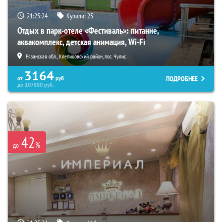
21:25:23
Купили:
25
Отдых в парк-отеле «Фестиваль»: питание,
аквакомплекс, детская анимация, Wi-Fi
Рязанская обл., Клепиковский район, пос. Чулис
3164
ПОДРОБНЕЕ
от
руб.
до
107880
руб.
42
%
до