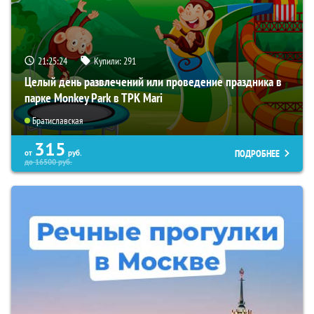
21:25:23
Купили:
291
Целый день развлечений или проведение праздника в
парке Monkey Park в ТРК Mari
Братиславская
315
ПОДРОБНЕЕ
от
руб.
до
16500
руб.