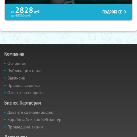
2828
ПОДРОБНЕЕ
от
руб.
до
65700
руб.
Компания
Основное
Публикации о нас
Вакансии
Правила сервиса
Ответы на вопросы
Бизнес-Партнёрам
Давайте сделаем акцию!
Заработайте, как Вебмастер
Прошедшие акции
Документы