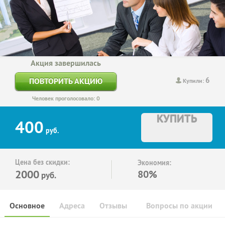
Акция завершилась
6
ПОВТОРИТЬ АКЦИЮ
Купили:
Человек проголосовало: 0
КУПИТЬ
400
руб.
Цена без скидки:
Экономия:
2000
80%
руб.
Основное
Адреса
Отзывы
Вопросы по акции