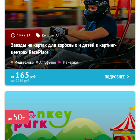
19:57:31
Купили:
22
Заезды на картах для взрослых и детей в картинг-
центрах RacePlace
Медведково
Алтуфьево
Планерная
165
ПОДРОБНЕЕ
от
руб.
до
2250
руб.
50
%
до