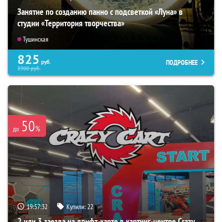
Занятие по созданию панно с подсветкой «Луна» в
студии «Территория творчества»
Тушинская
825
ПОДРОБНЕЕ
руб.
3900
руб.
50
%
до
19:57:31
Купили:
22
2 или 3 заезда на дрифт-карте в картинг-центре Crazy