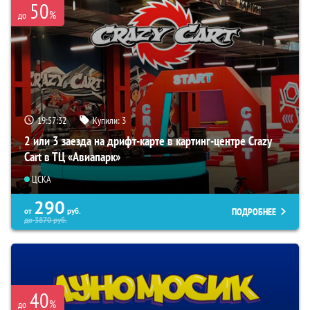
50
%
до
19:57:31
Купили:
3
2 или 3 заезда на дрифт-карте в картинг-центре Crazy
Cart в ТЦ «Авиапарк»
ЦСКА
290
ПОДРОБНЕЕ
от
руб.
до
3870
руб.
40
%
до