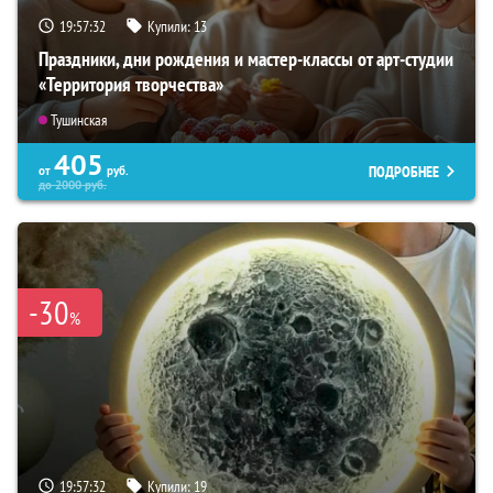
19:57:31
Купили:
13
Праздники, дни рождения и мастер-классы от арт-студии
«Территория творчества»
Тушинская
405
ПОДРОБНЕЕ
от
руб.
до
2000
руб.
-30
%
19:57:31
Купили:
19