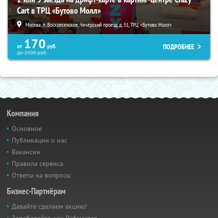
Cart в ТРЦ «Бутово Молл»
Москва, п. Воскресенское, Чечёрский проезд, д. 51, ТРЦ «Бутово Молл»
170
ПОДРОБНЕЕ
от
руб.
до
2100
руб.
Компания
Основное
Публикации о нас
Вакансии
Правила сервиса
Ответы на вопросы
Бизнес-Партнёрам
Давайте сделаем акцию!
Заработайте, как Вебмастер