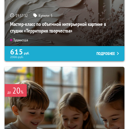
19:57:31
Купили:
5
Мастер-класс по объемной интерьерной картине в
студии «Территория творчества»
Тушинская
615
ПОДРОБНЕЕ
руб.
2900
руб.
20
%
до