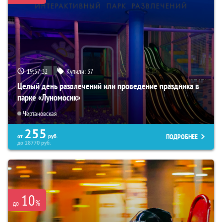
19:57:31
Купили:
37
Целый день развлечений или проведение праздника в
парке «Луномосик»
Чертановская
255
ПОДРОБНЕЕ
от
руб.
до
28770
руб.
10
%
до