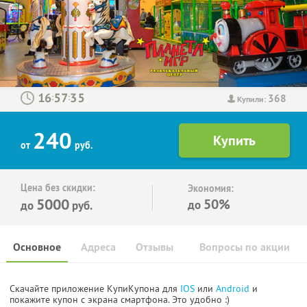
368
:
:
Купили:
240
от
руб.
Цена без скидки:
Экономия:
5000
50%
до
до
руб.
Основное
Адреса
Отзывы
Вопросы по акции
Скачайте приложение КупиКупона для
IOS
или
Android
и
покажите купон с экрана смартфона. Это удобно :)