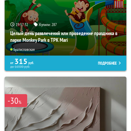
19:57:31
Купили:
287
Целый день развлечений или проведение праздника в
парке Monkey Park в ТРК Mari
Братиславская
315
ПОДРОБНЕЕ
от
руб.
до
16500
руб.
-30
%