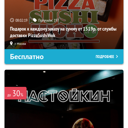
08:02:18
Получили:
197
Подарок к каждому заказу на сумму от 1519р. от службы
доставки PizzaSushiWok
г. Москва
Бесплатно
ПОДРОБНЕЕ
30
%
до