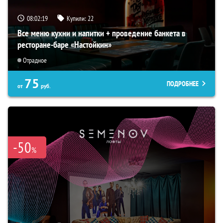
08:02:18
Купили:
22
Все меню кухни и напитки + проведение банкета в
ресторане-баре «Настойкин»
Отрадное
75
ПОДРОБНЕЕ
от
руб.
-50
%