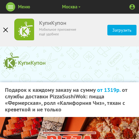
Меню
Москва
КупиКупон
Мобильное приложение
Загрузить
ещё удобнее
Подарок к каждому заказу на сумму
от 1319р.
от
службы доставки PizzaSushiWok: пицца
«Фермерская», ролл «Калифорния Чиз», тяхан с
креветкой и не только