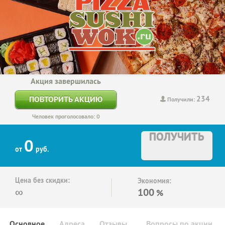
Акция завершилась
234
ПОВТОРИТЬ АКЦИЮ
Получили:
Человек проголосовало: 0
ПОЛУЧИТЬ
0
от
руб.
Цена без скидки:
Экономия:
∞
100
%
Основное
Адреса
Отзывы
Вопросы по акции