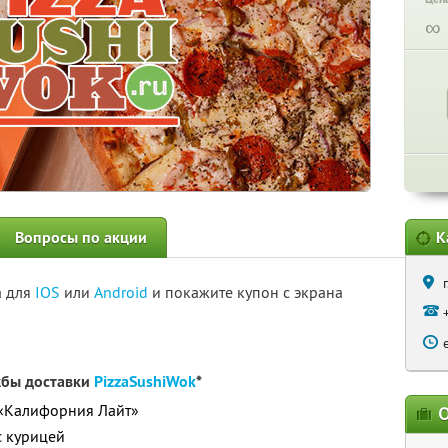
∞
Вопросы по акции
К
а для
IOS
или
Android
и покажите купон с экрана
жбы доставки
PizzaSushiWok
*
 «Калифорния Лайт»
О
с курицей