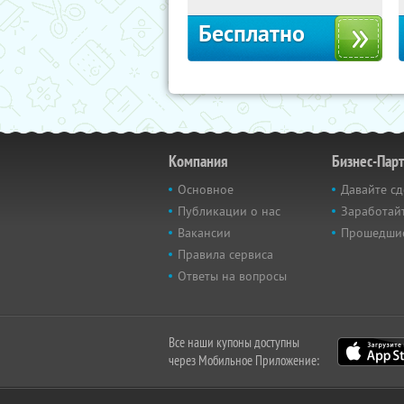
Бесплатно
Компания
Бизнес-Пар
Основное
Давайте сд
Публикации о нас
Заработайт
Вакансии
Прошедши
Правила сервиса
Ответы на вопросы
Все наши купоны доступны
через Мобильное Приложение: