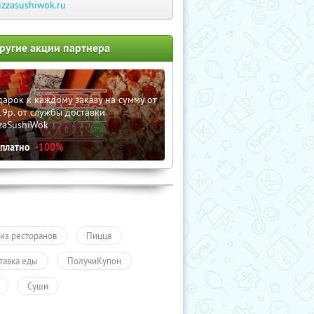
izzasushiwok.ru
ругие акции партнера
арок к каждому заказу на сумму от
9р. от службы доставки
zaSushiWok
сплатно
-100%
 из ресторанов
Пицца
тавка еды
ПолучиКупон
Суши