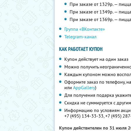
При заказе от 1329р. — пицца
При заказе от 1349р. — пицц
При заказе от 1369р. — пицца
Группа «ВКонтакте»
Telegram-канал
КАК РАБОТАЕТ КУПОН
Купон действует на один заказ
Можно получить неограниченно
Каждым купоном можно восполь
Оформите заказ по телефону, н
или
AppGallery
)
Для получения подарка укажите
Скидка не суммируется с друг
Информацию по условиям акции
+7 (495) 134-33-33,
+7 (495) 28
Купон действителен по 31 июля 