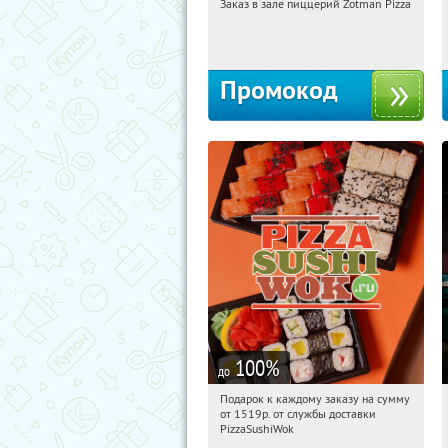
Заказ в зале пиццерий Zotman Pizza
14:41:23
Получили:
1
Москва
Промокод
100
%
до
Подарок к каждому заказу на сумму
14:41:23
Получили:
197
от 1519р. от службы доставки
г. Москва
PizzaSushiWok