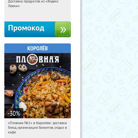
Доставка продуктов из «Яндекс
14:41:23
Получили:
5
Лавки»
Россия
Промокод
-30
%
«Пловная №1» в Королёве: доставка
14:41:23
Получили:
33
блюд, организация банкетов, отдых в
Бабушкинская
кафе