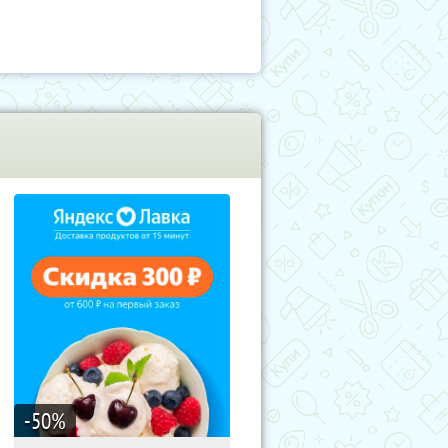
-50
%