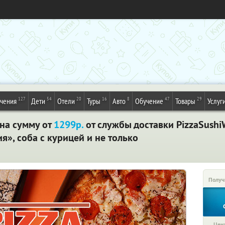
127
54
20
16
8
47
29
ечения
Дети
Отели
Туры
Авто
Обучение
Товары
Услуг
 на сумму от
1299р.
от службы доставки PizzaSush
я», соба с курицей и не только
Получ
Цена