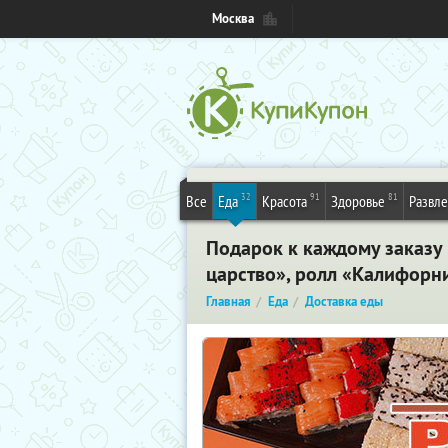
Москва
32
91
81
Все
Еда
Красота
Здоровье
Развл
Подарок к каждому заказу
царство», ролл «Калифорни
Главная
Еда
Доставка еды