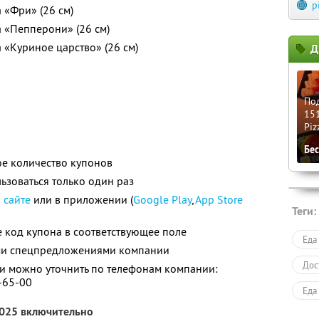
p
 «Фри» (26 см)
а «Пепперони» (26 см)
 «Куриное царство» (26 см)
Д
Под
151
Piz
Бе
е количество купонов
зоваться только один раз
а
сайте
или в приложении (
Google Play
,
App Store
Теги:
 код купона в соответствующее поле
Еда
ими спецпредложениями компании
Дос
 можно уточнить по телефонам компании:
7-65-00
Еда
2025 включительно