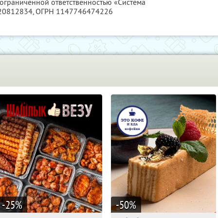
 ограниченной ответственностью «Система
20812834
, ОГРН 1147746474226
-25
%
-50
%