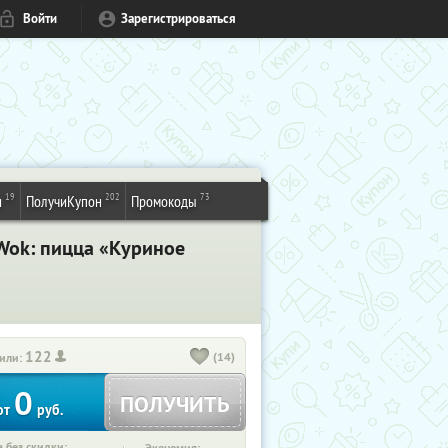
Войти
Зарегистрироваться
19
202
73
и
ПолучиКупон
Промокоды
iWok: пицца «Куриное
122
(14)
или:
0
ПОЛУЧИТЬ
от
руб.
 без скидки: