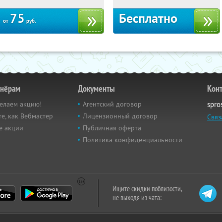
75
Бесплатно
от
руб.
тнёрам
Документы
Кон
елаем акцию!
Агентский договор
spro
е, как Вебмастер
Лицензионный договор
Связ
е акции
Публичная оферта
Политика конфиденциальности
Ищите скидки поблизости,
не выходя из чата: