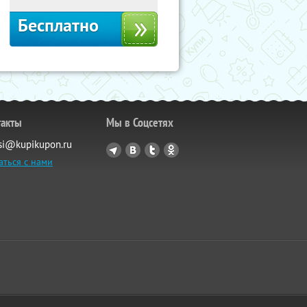
Бесплатно
такты
Мы в Соцсетях
si@kupikupon.ru
аться с нами