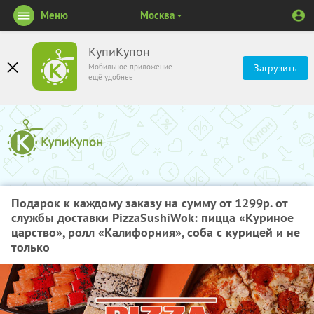
Меню
Москва
КупиКупон
Мобильное приложение
Загрузить
ещё удобнее
Подарок к каждому заказу на сумму от 1299р. от
службы доставки PizzaSushiWok: пицца «Куриное
царство», ролл «Калифорния», соба с курицей и не
только