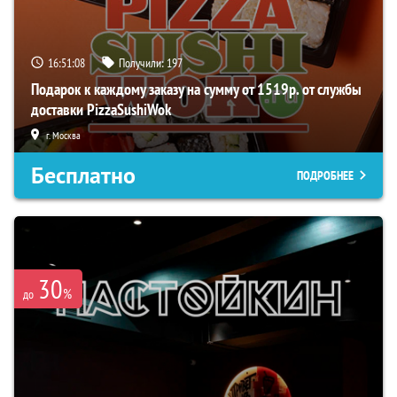
16:51:07
Получили:
197
Подарок к каждому заказу на сумму от 1519р. от службы
доставки PizzaSushiWok
г. Москва
Бесплатно
ПОДРОБНЕЕ
30
%
до