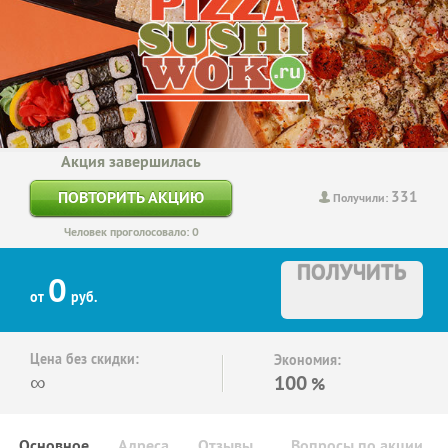
Акция завершилась
331
ПОВТОРИТЬ АКЦИЮ
Получили:
Человек проголосовало: 0
ПОЛУЧИТЬ
0
от
руб.
Цена без скидки:
Экономия:
∞
100
%
Основное
Адреса
Отзывы
Вопросы по акции