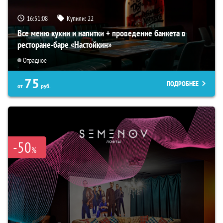
16:51:07
Купили:
22
Все меню кухни и напитки + проведение банкета в
ресторане-баре «Настойкин»
Отрадное
75
ПОДРОБНЕЕ
от
руб.
-50
%