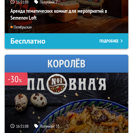
16:51:07
Получили:
7
Аренда тематических комнат для мероприятий в
Semenov Loft
Октябрьская
Бесплатно
ПОДРОБНЕЕ
-30
%
16:51:07
Получили:
33