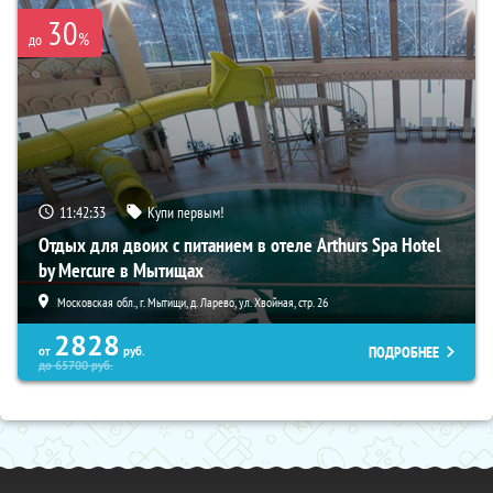
30
%
до
11:42:32
Купи первым!
Отдых для двоих с питанием в отеле Arthurs Spa Hotel
by Mercure в Мытищах
Московская обл., г. Мытищи, д. Ларево, ул. Хвойная, стр. 26
2828
ПОДРОБНЕЕ
от
руб.
до
65700
руб.