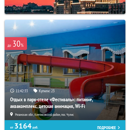
30
%
до
11:42:32
Купили:
23
Отдых в парк-отеле «Фестиваль»: питание,
аквакомплекс, детская анимация, Wi-Fi
Рязанская обл., Клепиковский район, пос. Чулис
3164
ПОДРОБНЕЕ
от
руб.