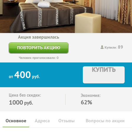
Акция завершилась
89
ПОВТОРИТЬ АКЦИЮ
Купили:
Человек проголосовало: 0
КУПИТЬ
400
от
руб.
Цена без скидки:
Экономия:
1000
62%
руб.
Основное
Адреса
Отзывы
Вопросы по акции