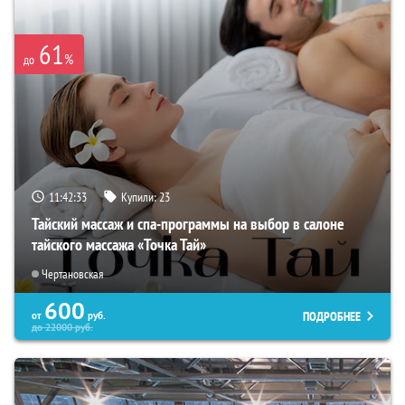
61
%
до
11:42:32
Купили:
23
Тайский массаж и спа-программы на выбор в салоне
тайского массажа «Точка Тай»
Чертановская
600
ПОДРОБНЕЕ
от
руб.
до
22000
руб.