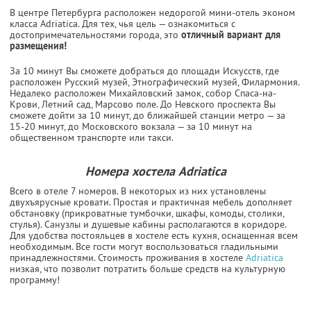
В центре Петербурга расположен недорогой мини-отель эконом
класса Adriatica. Для тех, чья цель — ознакомиться с
достопримечательностями города, это
отличный вариант для
размещения!
За 10 минут Вы сможете добраться до площади Искусств, где
расположен Русский музей, Этнографический музей, Филармония.
Недалеко расположен Михайловский замок, собор Спаса-на-
Крови, Летний сад, Марсово поле. До Невского проспекта Вы
сможете дойти за 10 минут, до ближайшей станции метро — за
15-20 минут, до Московского вокзала — за 10 минут на
общественном транспорте или такси.
Номера хостела Adriatica
Всего в отеле 7 номеров. В некоторых из них установлены
двухъярусные кровати. Простая и практичная мебель дополняет
обстановку (прикроватные тумбочки, шкафы, комоды, столики,
стулья). Санузлы и душевые кабины располагаются в коридоре.
Для удобства постояльцев в хостеле есть кухня, оснащенная всем
необходимым. Все гости могут воспользоваться гладильными
принадлежностями. Стоимость проживания в хостеле
Adriatica
низкая, что позволит потратить больше средств на культурную
программу!