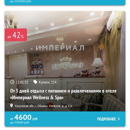
до
107880
руб.
42
%
до
11:42:32
Купили:
114
От 3 дней отдыха с питанием и развлечениями в отеле
«Империал Wellness & Spa»
Калужская обл., г. Обнинск, Киевское ш., д. 11А
4600
ПОДРОБНЕЕ
от
руб.
до
79000
руб.