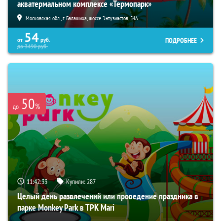
акватермальном комплексе «Термопарк»
Московская обл., г. Балашиха, шоссе Энтузиастов, 54А
54
ПОДРОБНЕЕ
от
руб.
до
3490
руб.
50
%
до
11:42:32
Купили:
287
Целый день развлечений или проведение праздника в
парке Monkey Park в ТРК Mari