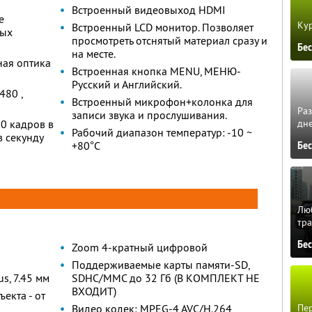
Встроенный видеовыход HDMI
е
Кур
Встроенный LCD монитор. Позволяет
ных
просмотреть отснятый материал сразу и
Бе
на месте.
ная оптика
Встроенная кнопка MENU, МЕНЮ-
Русский и Английский.
480 ,
Встроенный микрофон+колонка для
Ра
записи звука и прослушивания.
30 кадров в
дне
Рабочий диапазон температур: -10 ~
в секунду
+80°С
Бе
Люб
тра
Бе
Zoom 4-кратный цифровой
Поддерживаемые карты памяти-SD,
us, 7.45 мм
SDHC/MMC до 32 Гб (В КОМПЛЕКТ НЕ
ВХОДИТ)
екта - от
Пер
Видео кодек: MPEG-4 AVC/H.264