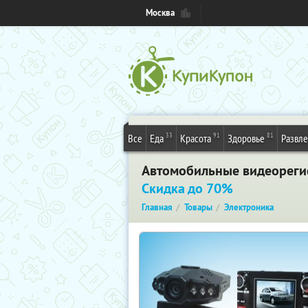
Москва
33
91
81
Все
Еда
Красота
Здоровье
Развл
Автомобильные видеорегист
Скидка до 70%
Главная
Товары
Электроника