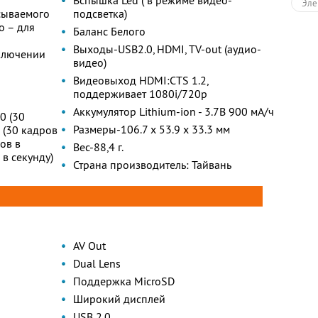
Вспышка Led ( в режиме видео-
Эле
сываемого
подсветка)
о – для
Баланс Белого
Выходы-USB2.0, HDMI, TV-out (аудио-
включении
видео)
Видеовыход HDMI:CTS 1.2,
поддерживает 1080i/720p
Аккумулятор Lithium-ion - 3.7В 900 мА/ч
0 (30
Размеры-106.7 x 53.9 x 33.3 мм
 (30 кадров
ов в
Вес-88,4 г.
 в секунду)
Страна производитель: Тайвань
AV Out
Dual Lens
Поддержка MicroSD
Широкий дисплей
USB 2.0