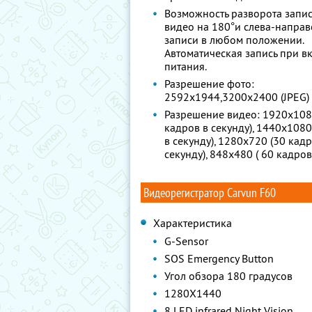
Возможность разворота запи
видео на 180°и слева-направ
записи в любом положении.
Автоматическая запись при 
питания.
Разрешение фото:
2592х1944,3200х2400 (JPEG)
Разрешение видео: 1920х108
кадров в секунду), 1440х1080
в секунду), 1280х720 (30 кадр
секунду), 848х480 ( 60 кадров
Видеорегистратор Carvun F60
Характеристика
G-Sensor
SOS Emergency Button
Угол обзора 180 градусов
1280X1440
8 LED infrared Night Vision