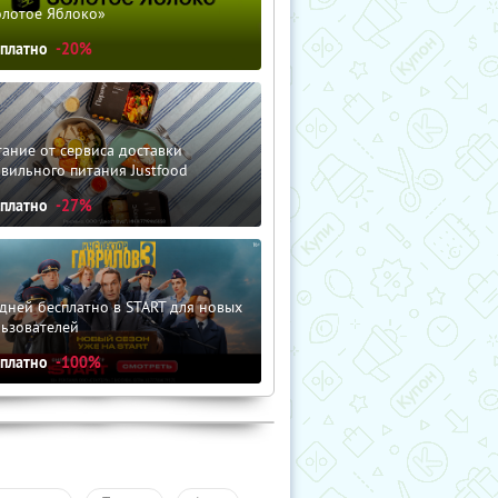
олотое Яблоко»
сплатно
-20%
ание от сервиса доставки
вильного питания Justfood
сплатно
-27%
дней бесплатно в START для новых
льзователей
сплатно
-100%