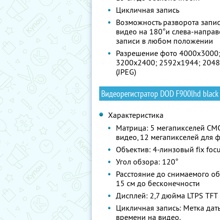
Цикличная запись
Возможность разворота запи
видео на 180°и слева-направ
записи в любом положении
Разрешение фото 4000х3000
3200х2400; 2592х1944; 204
(JPEG)
Видеорегистратор DOD F900lhd black
Характеристика
Матрица: 5 мегапикселей CMO
видео, 12 мегапикселей для 
Объектив: 4-линзовый fix focu
Угол обзора: 120°
Расстояние до снимаемого об
15 см до бесконечности
Дисплей: 2,7 дюйма LTPS TFT
Цикличная запись: Метка дат
времени на видео.