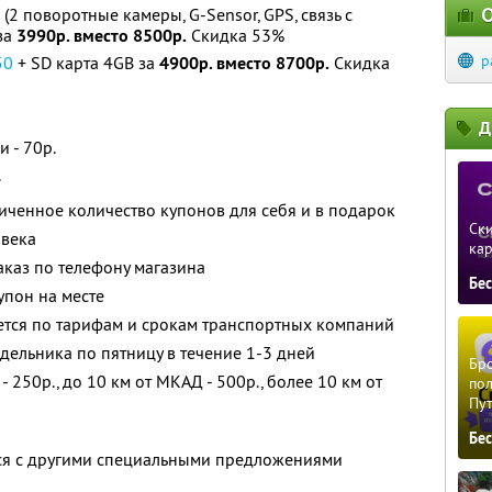
О
(2 поворотные камеры, G-Sensor, GPS, связь с
за
3990р. вместо 8500р.
Скидка 53%
p
50
+ SD карта 4GB за
4900р. вместо 8700р.
Скидка
Д
 - 70р.
.
ченное количество купонов для себя и в подарок
Ски
овека
ка
каз по телефону магазина
Бе
упон на месте
ется по тарифам и срокам транспортных компаний
дельника по пятницу в течение 1-3 дней
Бро
 250р., до 10 км от МКАД - 500р., более 10 км от
пол
Пу
Бе
тся с другими специальными предложениями