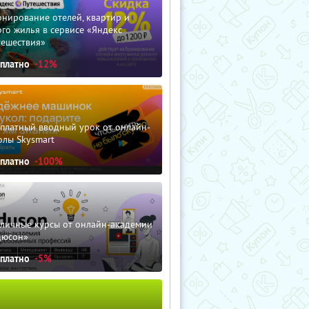
нирование отелей, квартир и
го жилья в сервисе «Яндекс
тешествия»
сплатно
-12%
сплатный вводный урок от онлайн-
олы Skysmart
сплатно
-100%
зличные курсы от онлайн-академии
дюсон»
сплатно
-5%