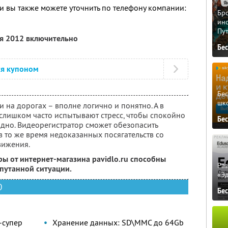
 вы также можете уточнить по телефону компании:
Бро
ино
Пу
ря 2012 включительно
Бе
ся купоном
Бе
шк
и на дорогах – вполне логично и понятно. А в
лишком часто испытывают стресс, чтобы спокойно
Бе
одно. Видеорегистратор сможет обезопасить
 то же время недоказанных посягательств со
вижения.
ы от интернет-магазина pavidlo.ru способны
Ра
путанной ситуации.
«Э
D
Бе
-супер
Хранение данных: SD\MMC до 64Gb