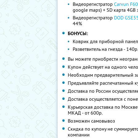
Видеорегистратор
Carvun F60
google maps) + SD карта 4GB 
Видеорегистратор
DOD GSE5
44%
БОНУСЫ:
Коврик для приборной панели
Разветвитель на гнезда - 140р
Вы можете приобрести неограни
Купон действует на одного чел
Необходим предварительный за
Предъявляйте распечатанный к
Доставка по России осуществля
Доставка осуществляется с поне
Курьерская доставка по Москве -
МКАД - от 600р.
Возможен самовывоз
Скидка по купону не суммируе
компании