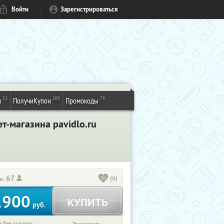
Войти
Зарегистрироваться
22
209
79
и
ПолучиКупон
Промокоды
т-магазина pavidlo.ru
67
(0)
и:
1900
КУПИТЬ
руб.
 без скидки: