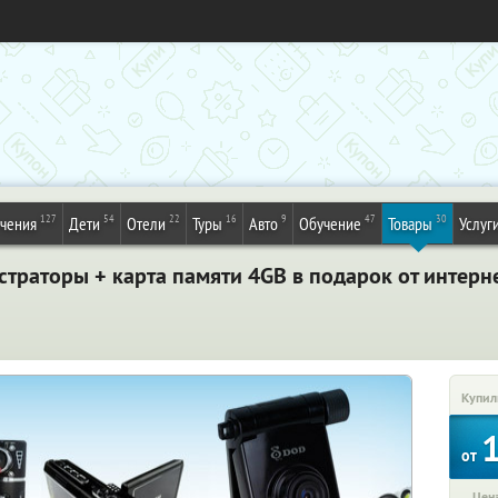
127
54
22
16
9
47
30
ечения
Дети
Отели
Туры
Авто
Обучение
Товары
Услуг
раторы + карта памяти 4GB в подарок от интерне
Купил
от
Цена