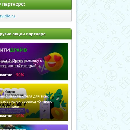
 партнере:
avidlo.ru
ругие акции партнера
дка 300р. на поездку от
ршеринга «Ситидрайв»
сплатно
-50%
нирование отеля для всех
ьзователей сервиса «Яндекс
тешествия»
сплатно
-10%