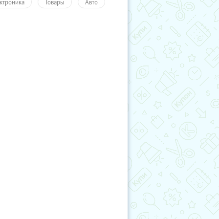
ктроника
Товары
Авто