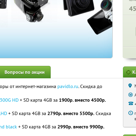
4
Вопросы по акции
К
оры от интернет-магазина
pavidlo.ru
. Скидка до
 300G HD
+ SD карта 4GB за
1900р. вместо 4500р.
LHD
+ SD карта 4GB за
2790р. вместо 5500р.
Скидка
hd black
+ SD карта 4GB за
2990р. вместо 9900р.