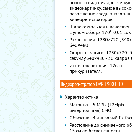
ночного видения даёт чёткую
видеокартинку, самое высоко
разрешение среди аналогич
видеорегистраторов.
Широкоугольная и качествен
с углом обзора 170°, 0,01 Lux
Разрешения: 1280×720 , 848x
640×480
Скорость записи: 1280х720 -
секунду,640х480 - 30 кадров 
Источник питания: 12в. от
прикуривателя.
Видеорегистратор DVR F900 LHD
Характеристика
Матрица – 5 MPix (12Mpix
интерполяция) CMO
Объектив - 4-линзовый fix foc
Расстояние до снимаемого объ
15 см до бесконечности