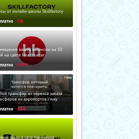
сы от онлайн-школы Skillfactory
сплатно
-5%
змещение вашей вакансии на 30
й на сайте HeadHunter
сплатно
-100%
ой трансфер от сервиса заказа
нсферов из аэропортов i'way
сплатно
-10%
вый заказ в сети магазинов