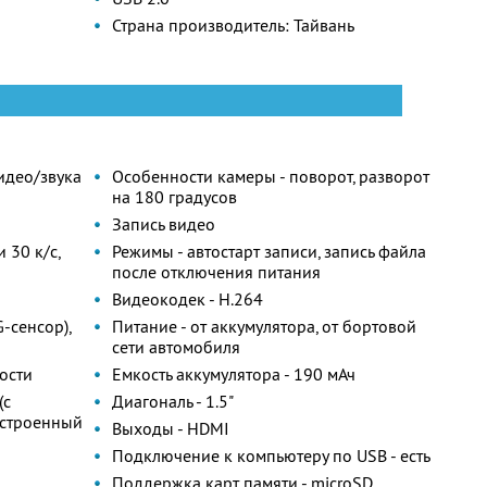
Страна производитель: Тайвань
идео/звука
Особенности камеры - поворот, разворот
на 180 градусов
Запись видео
 30 к/с,
Режимы - автостарт записи, запись файла
после отключения питания
Видеокодек - H.264
-сенсор),
Питание - от аккумулятора, от бортовой
сети автомобиля
рости
Емкость аккумулятора - 190 мАч
(с
Диагональ - 1.5"
встроенный
Выходы - HDMI
Подключение к компьютеру по USB - есть
Поддержка карт памяти - microSD