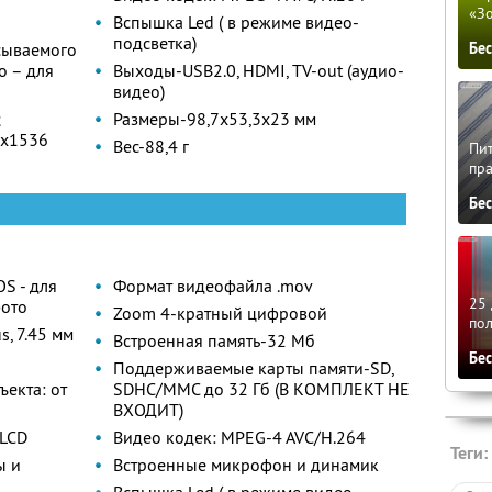
«З
Вспышка Led ( в режиме видео-
подсветка)
Бе
сываемого
о – для
Выходы-USB2.0, HDMI, TV-out (аудио-
видео)
;
Размеры-98,7х53,3х23 мм
8х1536
Вес-88,4 г
Пит
пра
Бе
S - для
Формат видеофайла .mov
25 
фото
Zoom 4-кратный цифровой
по
s, 7.45 мм
Встроенная память-32 Мб
Бе
Поддерживаемые карты памяти-SD,
ъекта: от
SDHC/MMC до 32 Гб (В КОМПЛЕКТ НЕ
ВХОДИТ)
 LCD
Видео кодек: MPEG-4 AVC/H.264
Теги:
ы и
Встроенные микрофон и динамик