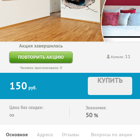
Акция завершилась
11
ПОВТОРИТЬ АКЦИЮ
Купили:
Человек проголосовало: 0
КУПИТЬ
150
руб.
Цена без скидки:
Экономия:
∞
50
%
Основное
Адреса
Отзывы
Вопросы по акции