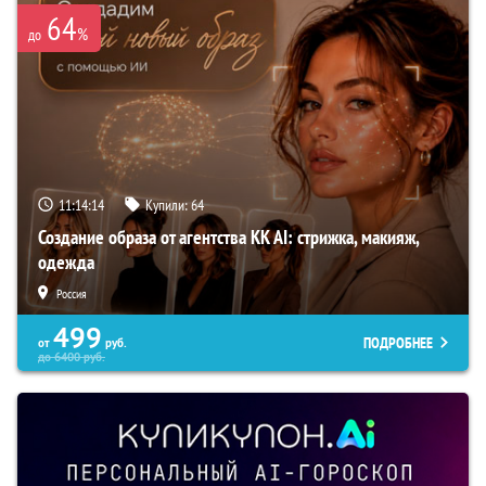
64
%
до
11:14:13
Купили:
64
Создание образа от агентства KK AI: стрижка, макияж,
одежда
Россия
499
ПОДРОБНЕЕ
от
руб.
до
6400
руб.