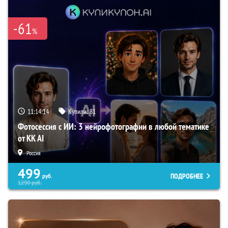
-61
%
11:14:13
Купили:
81
Фотосессия с ИИ: 3 нейрофотографии в любой тематике
от KK AI
Россия
499
ПОДРОБНЕЕ
руб.
1290
руб.