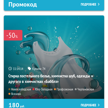
Промокод
ПОДРОБНЕЕ
-50
%
11:14:13
Купили:
74
Стирка постельного белья, химчистка шуб, одежды и
другого в химчистках «Бабблз»
Новослободская
Юго-Западная
Профсоюзная
Чертановская
Ясенево
180
ПОДРОБНЕЕ
руб.