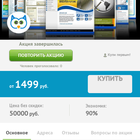
Акция завершилась
ПОВТОРИТЬ АКЦИЮ
Купи первым!
Человек проголосовало: 0
КУПИТЬ
1499
от
руб.
Цена без скидки:
Экономия:
50000
90%
руб.
Основное
Адреса
Отзывы
Вопросы по акции