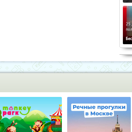
25 
по
Бе