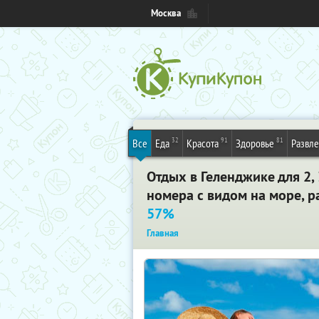
Москва
32
91
81
Все
Еда
Красота
Здоровье
Развл
Отдых в Геленджике для 2, 
номера с видом на море, р
57%
Главная