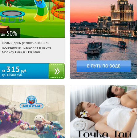
50
%
до
Целый день развлечений или
16:40:50
Купили:
285
проведение праздника в парке
Братиславская
Monkey Park в ТРК Mari
315
от
руб.
до
16500
руб.