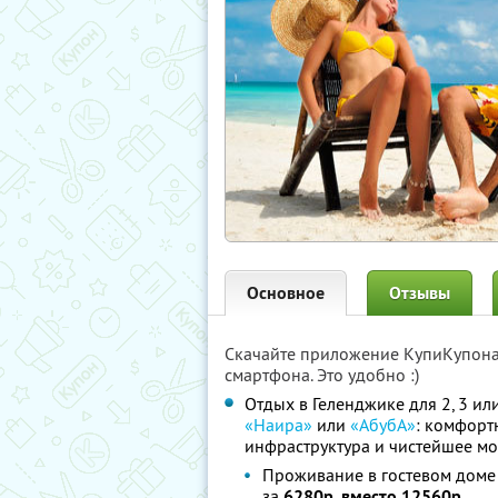
Основное
Отзывы
Скачайте приложение КупиКупон
смартфона. Это удобно :)
Отдых в Геленджике для 2, 3 ил
«Наира»
или
«АбубА»
: комфорт
инфраструктура и чистейшее мо
Проживание в гостевом доме 
за
6280р. вместо 12560р.