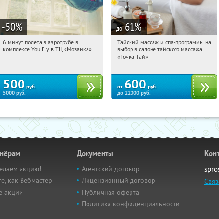
-50
%
61
%
до
6 минут полета в аэротрубе в
Тайский массаж и спа-программы на
16:40:50
Купили:
357
16:40:50
Купили:
23
комплексе You Fly в ТЦ «Мозаика»
выбор в салоне тайского массажа
Дубровка
Чертановская
«Точка Тай»
500
600
руб.
от
руб.
5000
руб.
до
22000
руб.
тнёрам
Документы
Кон
елаем акцию!
Агентский договор
spro
е, как Вебмастер
Лицензионный договор
Связ
е акции
Публичная оферта
Политика конфиденциальности