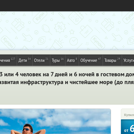
127
54
21
16
8
47
29
ечения
Дети
Отели
Туры
Авто
Обучение
Товары
Услуг
3 или 4 человек на 7 дней и 6 ночей в гостевом д
азвитая инфраструктура и чистейшее море (до пл
Купил
от