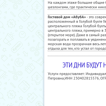
На каждом этаже большие общие б
шезлонгами, где практически нико
Гостевой дом «АбубА»
- это совр
расположенный в Голубой бухте Ге
центрального пляжа Голубой бухты
центрального пляжа, примерно в 
(открытое море). Даже в самый ра
позагорать и поплавать в уединени
морская вода прозрачная весь лет
отдыха для тех, кто устал от город
ЭТИ ДНИ БУДУТ
Услуги предоставляет: Индивиду
Петровна,
ИНН 230402815576
, О