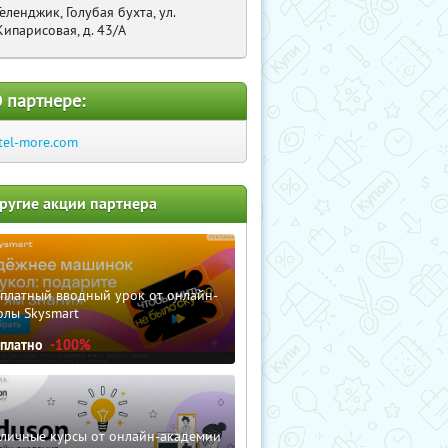
Геленджик, Голубая бухта, ул.
Кипарисовая, д. 43/А
 партнере:
tel-more.com
ругие акции партнера
сплатный вводный урок от онлайн-
олы Skysmart
сплатно
-100%
зличные курсы от онлайн-академии