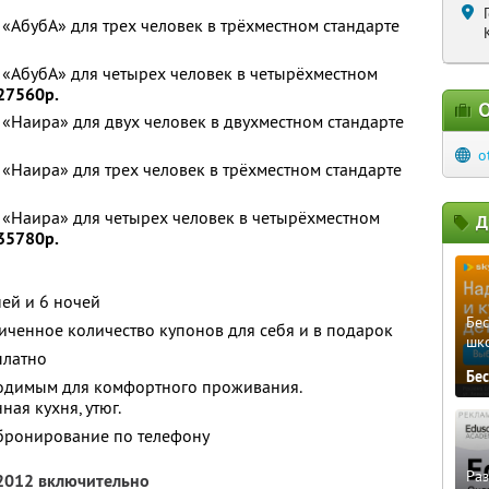
«АбубА» для трех человек в трёхместном стандарте
 «АбубА» для четырех человек в четырёхместном
27560р.
О
«Наира» для двух человек в двухместном стандарте
o
«Наира» для трех человек в трёхместном стандарте
 «Наира» для четырех человек в четырёхместном
Д
35780р.
ней и 6 ночей
Бе
ченное количество купонов для себя и в подарок
шк
платно
Бе
одимым для комфортного проживания.
ая кухня, утюг.
бронирование по телефону
Ра
 2012 включительно