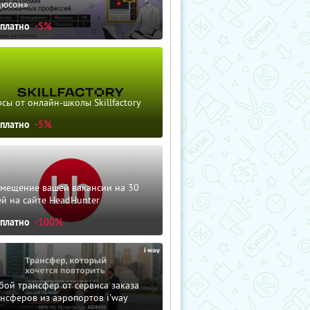
дюсон»
сплатно
-5%
сы от онлайн-школы Skillfactory
сплатно
-5%
змещение вашей вакансии на 30
й на сайте HeadHunter
сплатно
-100%
ой трансфер от сервиса заказа
нсферов из аэропортов i'way