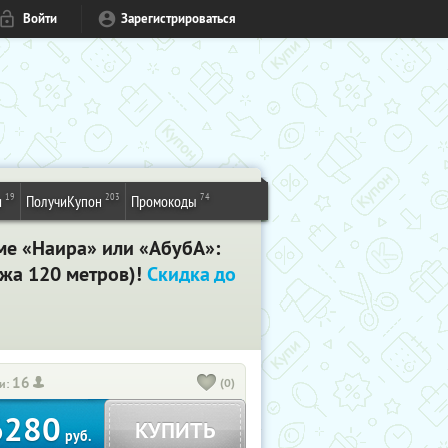
Войти
Зарегистрироваться
19
203
74
и
ПолучиКупон
Промокоды
оме «Наира» или «АбубА»:
яжа 120 метров)!
Скидка до
16
(0)
и:
6280
КУПИТЬ
руб.