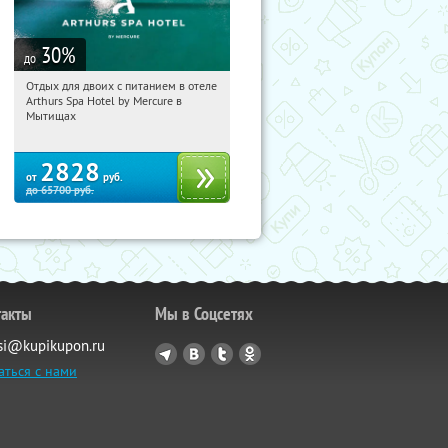
30
%
до
Отдых для двоих с питанием в отеле
16:40:50
Купи первым!
Arthurs Spa Hotel by Mercure в
Московская обл., г. Мытищи, д.
Мытищах
Ларево, ул. Хвойная, стр. 26
2828
от
руб.
до
65700
руб.
такты
Мы в Соцсетях
si@kupikupon.ru
аться с нами