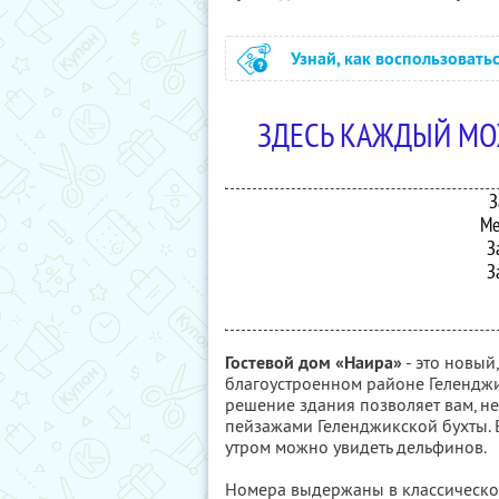
Узнай, как воспользовать
ЗДЕСЬ КАЖДЫЙ МО
З
Ме
З
З
Гостевой дом «Наира»
- это новый
благоустроенном районе Геленджи
решение здания позволяет вам, н
пейзажами Геленджикской бухты. В
утром можно увидеть дельфинов.
Номера выдержаны в классическом 