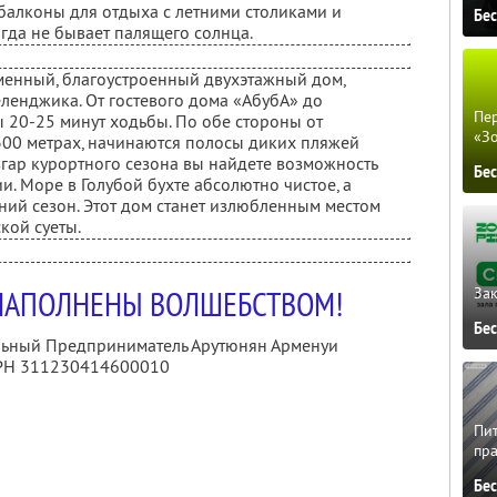
алконы для отдыха с летними столиками и
Бе
гда не бывает палящего солнца.
еменный, благоустроенный двухэтажный дом,
ленджика. От гостевого дома «АбубА» до
Пер
 20-25 минут ходьбы. По обе стороны от
«З
300 метрах, начинаются полосы диких пляжей
згар курортного сезона вы найдете возможность
Бе
и. Море в Голубой бухте абсолютно чистое, а
ний сезон. Этот дом станет излюбленным местом
ской суеты.
 НАПОЛНЕНЫ ВОЛШЕБСТВОМ!
Зак
Бе
альный Предприниматель Арутюнян Арменуи
ГРН 311230414600010
Пит
пра
Бе