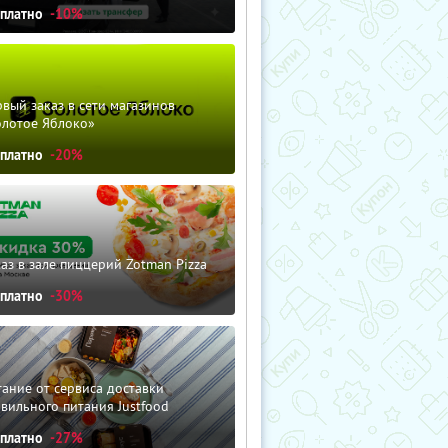
сплатно
-10%
вый заказ в сети магазинов
олотое Яблоко»
сплатно
-20%
аз в зале пиццерий Zotman Pizza
сплатно
-30%
ание от сервиса доставки
вильного питания Justfood
сплатно
-27%