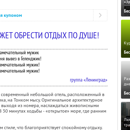
«Э
Бе
ся купоном
ЖЕТ ОБРЕСТИ ОТДЫХ ПО ДУШЕ!
Кур
амечательный мужик
Бе
ня вывез в Геленджик!
амечательный мужик!
амечательный мужик!
Ра
группа «Ленинград»
дне
Бе
, современный небольшой отель, расположенный в
ка, на Тонком мысу. Оригинальное архитектурное
е выходя из номера, наслаждаться живописными
 30 минутах ходьбы - «открытое» море, где ранним
Люб
тра
стиле, что благоприятствует спокойному отдыху.