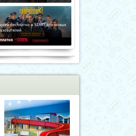
дней бесплатно в START для новых
льзователей
сплатно
-100%