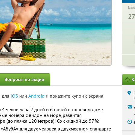
Цена
2
Вопросы по акции
К
а для
IOS
или
Android
и покажите купон с экрана
и 4 человек на 7 дней и 6 ночей в гостевом доме
ные номера с видом на море, развитая
ре (до пляжа 120 метров)! Со скидкой до 57%:
«АбубА» для двух человек в двухместном стандарте