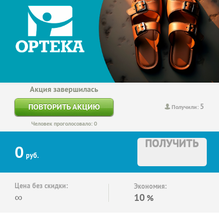
Акция завершилась
5
ПОВТОРИТЬ АКЦИЮ
Получили:
Человек проголосовало: 0
ПОЛУЧИТЬ
0
руб.
Цена без скидки:
Экономия:
∞
10
%