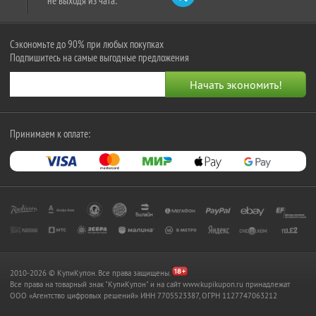
не выходя из чата:
Сэкономьте до 90% при любых покупках
Подпишитесь на самые выгодные предложения
Принимаем к оплате:
2010-2026 © КупиКупон. Все права защищены.
Все права на товарный знак "КупиКупон" и на сайт www.kupikupon.ru принадлежат
OOO «Агентство цифровых решений» ИНН 7705523387, ОГРН 1127747063212