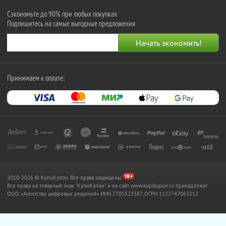
Сэкономьте до 90% при любых покупках
Подпишитесь на самые выгодные предложения
Принимаем к оплате:
2010-2026 © КупиКупон. Все права защищены.
Все права на товарный знак "КупиКупон" и на сайт www.kupikupon.ru принадлежат
OOO «Агентство цифровых решений» ИНН 7705523387, ОГРН 1127747063212