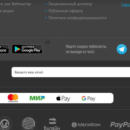
е, как Вебмастер
Лицензионный договор
Связ
е акции
Публичная оферта
Политика конфиденциальности
Ищите скидки поблизости,
не выходя из чата: