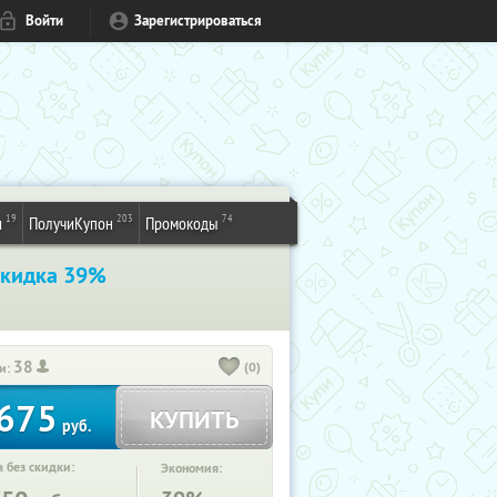
Войти
Зарегистрироваться
19
203
74
и
ПолучиКупон
Промокоды
кидка 39%
38
(0)
и:
675
КУПИТЬ
руб.
 без скидки:
Экономия: