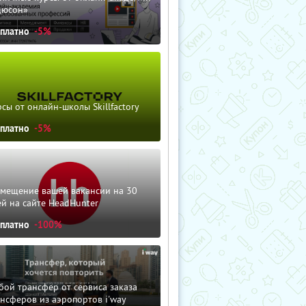
дюсон»
сплатно
-5%
сы от онлайн-школы Skillfactory
сплатно
-5%
змещение вашей вакансии на 30
й на сайте HeadHunter
сплатно
-100%
ой трансфер от сервиса заказа
нсферов из аэропортов i'way