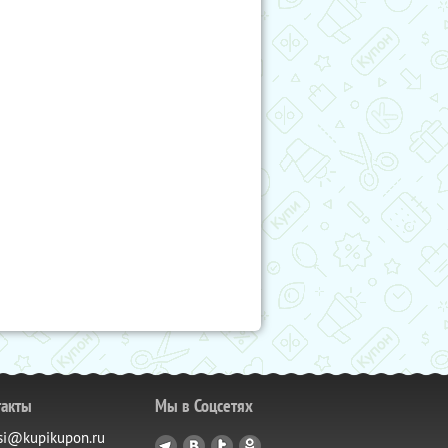
такты
Мы в Соцсетях
si@kupikupon.ru