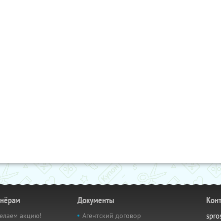
тнёрам
Документы
Кон
елаем акцию!
Агентский договор
spro