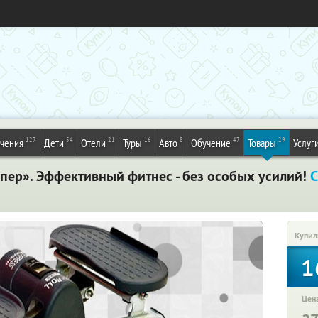
127
54
21
16
8
47
29
ечения
Дети
Отели
Туры
Авто
Обучение
Товары
Услуг
ппер». Эффективный фитнес - без особых усилий!
С
Купил
1
Цена