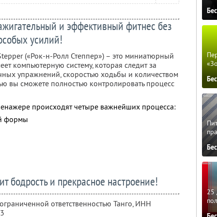
Бе
 зажигательный и эффективный фитнес без
особых усилий!
Пер
tepper («Рок-н-Ролл Степпер») – это миниатюрный
«З
еет компьютерную систему, которая следит за
ных упражнений, скоростью ходьбы и количеством
Бе
ью вы сможете полностью контролировать процесс
тренажере происходят четыре важнейших процесса:
й формы
Пит
пра
Бе
ит бодрость и прекрасное настроение!
25 
по
 ограниченной ответственностью Танго,
ИНН
13
Бе