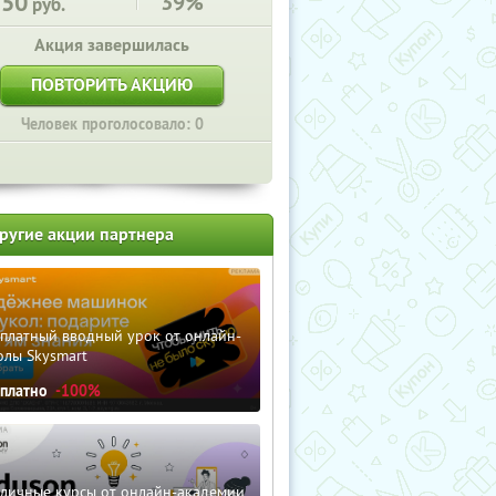
750
39%
руб.
Акция завершилась
ПОВТОРИТЬ АКЦИЮ
Человек проголосовало: 0
ругие акции партнера
сплатный вводный урок от онлайн-
олы Skysmart
сплатно
-100%
зличные курсы от онлайн-академии