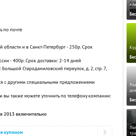
«Э
Бе
ь по почте
 области и в Санкт-Петербург - 250р. Срок
Кур
Бе
сии - 400р. Срок доставки: 2-14 дней
Большой Староданиловский переулок, д. 2, стр. 7,
тся с другими специальными предложениями
Ра
дне
 вы также можете уточнить по телефону компании:
Бе
ля 2013 включительно
Люб
ся купоном
тра