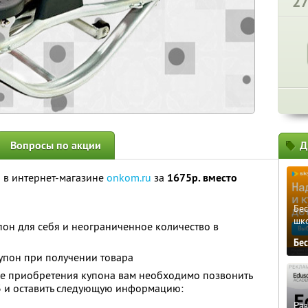
2
Вопросы по акции
Д
 в интернет-магазине
onkom.ru
за
1675р. вместо
Бе
шк
он для себя и неограниченное количество в
Бе
упон при получении товара
ле приобретения купона вам необходимо позвонить
3
и оставить следующую информацию:
Ра