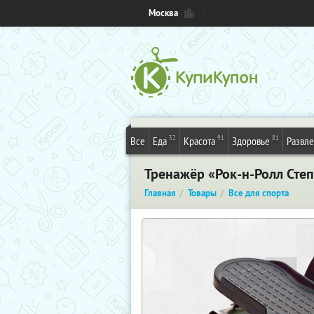
Москва
32
91
81
Все
Еда
Красота
Здоровье
Развл
Тренажёр «Рок-н-Ролл Сте
Главная
Товары
Все для спорта