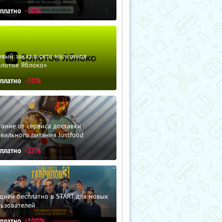
сплатно
-10%
вый заказ в сети магазинов
олотое Яблоко»
сплатно
-20%
ание от сервиса доставки
вильного питания Justfood
сплатно
-27%
дней бесплатно в START для новых
льзователей
сплатно
-100%