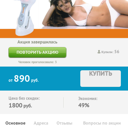
Акция завершилась
56
ПОВТОРИТЬ АКЦИЮ
Купили:
Человек проголосовало: 3
КУПИТЬ
890
от
руб.
Цена без скидки:
Экономия:
1800
49%
руб.
Основное
Адреса
Отзывы
Вопросы по акции