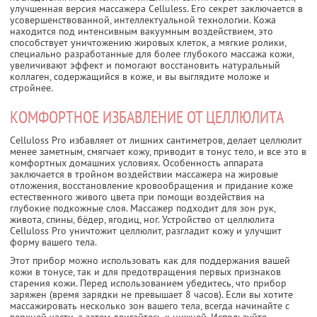
улучшенная версия массажера Celluless. Его секрет заключается в
усовершенствованной, интеллектуальной технологии. Кожа
находится под интенсивным вакуумным воздействием, это
способствует уничтожению жировых клеток, а мягкие ролики,
специально разработанные для более глубокого массажа кожи,
увеличивают эффект и помогают восстановить натуральный
коллаген, содержащийся в коже, и вы выглядите моложе и
стройнее.
КОМФОРТНОЕ ИЗБАВЛЕНИЕ ОТ ЦЕЛЛЮЛИТА
Celluloss Pro избавляет от лишних сантиметров, делает целлюлит
менее заметным, смягчает кожу, приводит в тонус тело, и все это в
комфортных домашних условиях. Особенность аппарата
заключается в тройном воздействии массажера на жировые
отложения, восстановление кровообращения и придание коже
естественного живого цвета при помощи воздействия на
глубокие подкожные слоя. Массажер подходит для зон рук,
живота, спины, бёдер, ягодиц, ног. Устройство от целлюлита
Celluloss Pro уничтожит целлюлит, разгладит кожу и улучшит
форму вашего тела.
Этот прибор можно использовать как для поддержания вашей
кожи в тонусе, так и для предотвращения первых признаков
старения кожи. Перед использованием убедитесь, что прибор
заряжен (время зарядки не превышает 8 часов). Если вы хотите
массажировать несколько зон вашего тела, всегда начинайте с
верхней части, а затем двигайтесь к нижней. Используйте