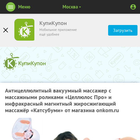
Меню
Москва
КупиКупон
Мобильное приложение
Загрузить
ещё удобнее
Антицеллюлитный вакуумный массажер с
массажными роликами «Целлюлос Про» и
инфракрасный магнитный жиросжигающий
массажёр «Катсубуми» от магазина onkom.ru